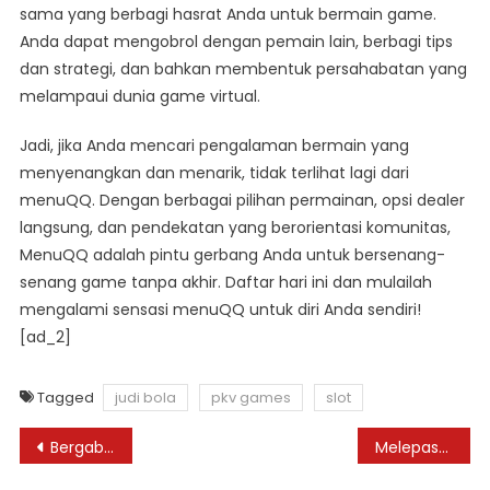
sama yang berbagi hasrat Anda untuk bermain game.
Anda dapat mengobrol dengan pemain lain, berbagi tips
dan strategi, dan bahkan membentuk persahabatan yang
melampaui dunia game virtual.
Jadi, jika Anda mencari pengalaman bermain yang
menyenangkan dan menarik, tidak terlihat lagi dari
menuQQ. Dengan berbagai pilihan permainan, opsi dealer
langsung, dan pendekatan yang berorientasi komunitas,
MenuQQ adalah pintu gerbang Anda untuk bersenang-
senang game tanpa akhir. Daftar hari ini dan mulailah
mengalami sensasi menuQQ untuk diri Anda sendiri!
[ad_2]
Tagged
judi bola
pkv games
slot
Post
Bergabunglah dengan Komunitas DivaQQ dan Tingkatkan Game Poker Anda
Melepaskan Keterampilan Strategis Anda Dengan Murniqq: Pengubah Game di Dunia Permainan
navigation