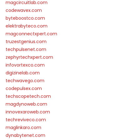
magcircuitlab.com
codewavex.com
byteboostco.com
elektrabyteco.com
magconnectxpert.com
truzestgenius.com
techpulsenet.com
zephyrtechxpert.com
infovortexco.com
digizinelab.com
techwavego.com
codepulsex.com
techscopetech.com
magdynoweb.com
innovexaroweb.com
techreviveco.com
maglinkaro.com
dynabytenet.com