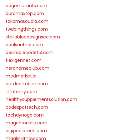
dogemutants.com
duramaxtop.com
takamasoudia.com
twdoingthings.com
stellabluedesignsco.com
paulsauthor.com
desirablecodeful.com
flexigennet.com
heronameclub.com
medmarket.io
outdoortablez.com
infotomy.com
healthysupplementsolution.com
codespottech.com
techdynogo.com
magchronicle.com
digipediatech.com
maglinkitnow.com