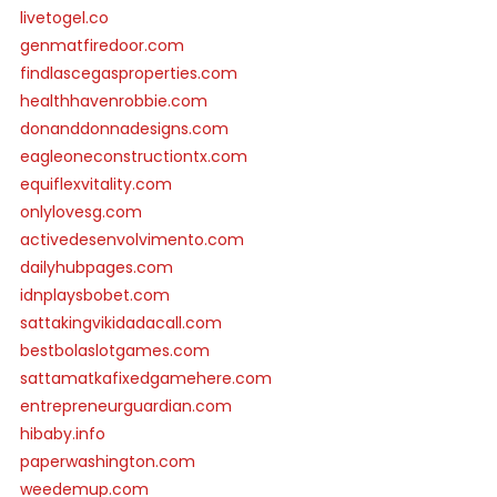
livetogel.co
genmatfiredoor.com
findlascegasproperties.com
healthhavenrobbie.com
donanddonnadesigns.com
eagleoneconstructiontx.com
equiflexvitality.com
onlylovesg.com
activedesenvolvimento.com
dailyhubpages.com
idnplaysbobet.com
sattakingvikidadacall.com
bestbolaslotgames.com
sattamatkafixedgamehere.com
entrepreneurguardian.com
hibaby.info
paperwashington.com
weedemup.com