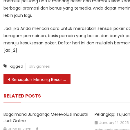
memiliki peluang untuk menang besar dan membuktikan keah
berbagai promosi dan bonus yang tersedia, Anda dapat men
lebih jauh lagi.
Jadi jika Anda mencari cara untuk merasakan sensasi poker 
beragam permainan, basis pemain yang besar, dan banyak pe
menuju kesuksesan poker. Daftar hari ini dan mulailah berm
[ad_2]
Tagged
pkv games
Post
Bersiaplah Menang Besar di Permainan Casino Online Ratuqq
navigation
RELATED POSTS
Bagaimana Juraganqq Merevolusi Industri
Pelangiqq: Tujuan
Judi Online
January 14, 2025
June 10, 2026
admin@blogrebor