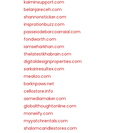
kaiminsupport.com
belanjareceh.com
shannonsticker.com
insprationbuzz.com
passeiodebarcoarraial.com
fondworth.com
iamseharkhan.com
thelatestkhabrain.com
digitaldesignproperties.com
sarkariresultex.com
mealizo.com
barknpaws.net
cellostore.info
asmediamaker.com
globalthoughtonline.com
moneiify.com
myyatchrentals.com
shalomcandlestores.com