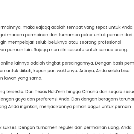
ermainnya, maka Rajaqq adalah tempat yang tepat untuk Anda.
agai macam permainan dan turnamen poker untuk pemain dari
gin mempelajari seluk-beluknya atau seorang profesional
n pemain lain, Rajaqq memiliki sesuatu untuk semua orang.
nline lainnya adalah tingkat persaingannya. Dengan basis pem
untuk diikuti, kapan pun waktunya. Artinya, Anda selalu bisa
an lawan yang sama.
ang tersedia. Dari Texas Hold’em hingga Omaha dan segala sesu
engan gaya dan preferensi Anda. Dan dengan beragam taruha
yang Anda inginkan, menjadikannya pilihan bagus untuk pemain
uk sukses. Dengan turnamen reguler dan permainan uang, Anda