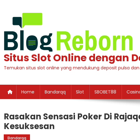
Skip
to
content
Situs Slot Online dengan 
Temukan situs slot online yang mendukung deposit pulsa dan 
Home
Bandarqq
Slot
SBOBET88
Casin
Rasakan Sensasi Poker Di Raja
Kesuksesan
Bandarqq