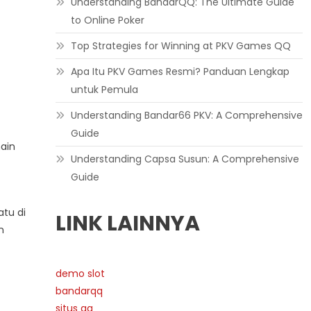
Understanding BandarQQ: The Ultimate Guide
to Online Poker
Top Strategies for Winning at PKV Games QQ
Apa Itu PKV Games Resmi? Panduan Lengkap
untuk Pemula
Understanding Bandar66 PKV: A Comprehensive
Guide
ain
Understanding Capsa Susun: A Comprehensive
Guide
atu di
LINK LAINNYA
n
demo slot
bandarqq
situs qq