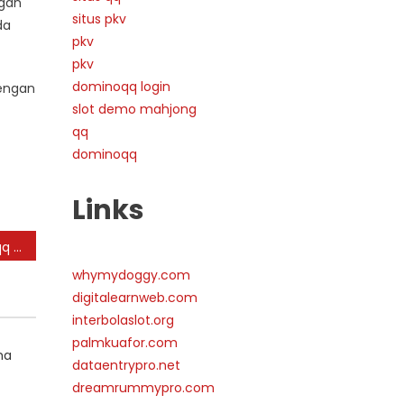
ngan
situs pkv
da
pkv
pkv
dominoqq login
Dengan
slot demo mahjong
qq
dominoqq
Links
Rasakan Sensasi Pelangiqq – Platform Game Pilihan Anda
whymydoggy.com
digitalearnweb.com
interbolaslot.org
palmkuafor.com
ma
dataentrypro.net
dreamrummypro.com