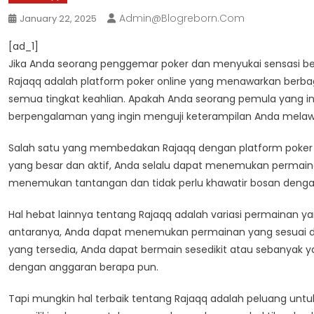
Admin@blogreborn.com
January 22, 2025
[ad_1]
Jika Anda seorang penggemar poker dan menyukai sensasi b
Rajaqq adalah platform poker online yang menawarkan berb
semua tingkat keahlian. Apakah Anda seorang pemula yang in
berpengalaman yang ingin menguji keterampilan Anda melawa
Salah satu yang membedakan Rajaqq dengan platform poker o
yang besar dan aktif, Anda selalu dapat menemukan permainan 
menemukan tantangan dan tidak perlu khawatir bosan deng
Hal hebat lainnya tentang Rajaqq adalah variasi permainan y
antaranya, Anda dapat menemukan permainan yang sesuai d
yang tersedia, Anda dapat bermain sesedikit atau sebanyak 
dengan anggaran berapa pun.
Tapi mungkin hal terbaik tentang Rajaqq adalah peluang unt