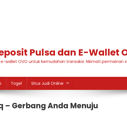
Deposit Pulsa dan E-Wallet
e-wallet OVO untuk kemudahan transaksi. Nikmati permainan slo
o
Togel
Situs Judi Online
qq – Gerbang Anda Menuju