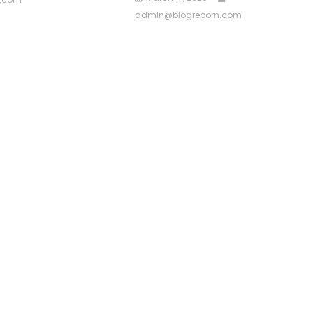
admin@blogreborn.com