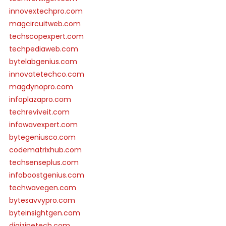
innovextechpro.com
magcircuitweb.com
techscopexpert.com
techpediaweb.com
bytelabgenius.com
innovatetechco.com
magdynopro.com
infoplazapro.com
techreviveit.com
infowavexpert.com
bytegeniusco.com
codematrixhub.com
techsenseplus.com
infoboostgenius.com
techwavegen.com
bytesavvypro.com
byteinsightgen.com
digizinetech.com