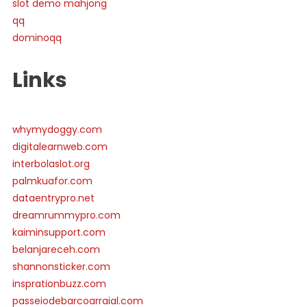
slot demo mahjong
qq
dominoqq
Links
whymydoggy.com
digitalearnweb.com
interbolaslot.org
palmkuafor.com
dataentrypro.net
dreamrummypro.com
kaiminsupport.com
belanjareceh.com
shannonsticker.com
insprationbuzz.com
passeiodebarcoarraial.com