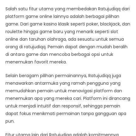
Salah satu fitur utama yang membedakan Ratujudiqq dari
platform game online lainnya adalah berbagai pilihan
game. Dari game kasino klasik seperti poker, blackjack, dan
roulette hingga game baru yang menarik seperti slot
online dan taruhan olahraga, ada sesuatu untuk semua
orang di ratujudiqq. Pemain dapat dengan mudah beralih
di antara game dan mencoba berbagai opsi untuk
menemukan favorit mereka.
Selain beragam pilihan permainannya, Ratujudiqq juga
menawarkan antarmuka yang ramah pengguna yang
memudahkan pemain untuk menavigasi platform dan
menemukan apa yang mereka cari. Platform ini dirancang
untuk menjadi intuitif dan responsif, sehingga pemain
dapat fokus menikmati permainan tanpa gangguan apa
pun.
Fitur utama lain dari Ratujudiqq adalah komitmennya