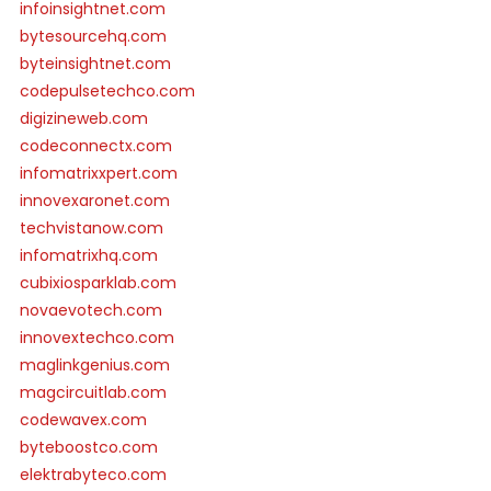
infoinsightnet.com
bytesourcehq.com
byteinsightnet.com
codepulsetechco.com
digizineweb.com
codeconnectx.com
infomatrixxpert.com
innovexaronet.com
techvistanow.com
infomatrixhq.com
cubixiosparklab.com
novaevotech.com
innovextechco.com
maglinkgenius.com
magcircuitlab.com
codewavex.com
byteboostco.com
elektrabyteco.com