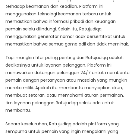
terhadap keamanan dan keadilan. Platform ini
menggunakan teknologi keamanan terbaru untuk
memastikan bahwa informasi pribadi dan keuangan
pemain selalu dilindungi. Selain itu, Ratujudiqq
menggunakan generator nomor acak bersertifikat untuk
memastikan bahwa semua game adil dan tidak memihak.
Tapi mungkin fitur paling penting dari Ratujudiqq adalah
dedikasinya untuk layanan pelanggan. Platform ini
menawarkan dukungan pelanggan 24/7 untuk membantu
pemain dengan pertanyaan atau masalah yang mungkin
mereka miliki. Apakah itu membantu menyiapkan akun,
membuat setoran, atau memahami aturan permainan,
tim layanan pelanggan Ratujudiqq selalu ada untuk
membantu.
Secara keseluruhan, Ratujudiqq adalah platform yang
sempurna untuk pemain yang ingin mengalami yang