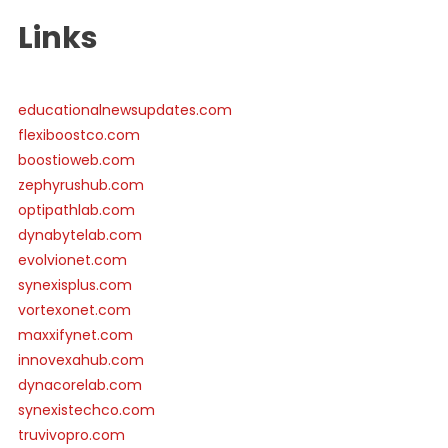
Links
educationalnewsupdates.com
flexiboostco.com
boostioweb.com
zephyrushub.com
optipathlab.com
dynabytelab.com
evolvionet.com
synexisplus.com
vortexonet.com
maxxifynet.com
innovexahub.com
dynacorelab.com
synexistechco.com
truvivopro.com