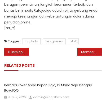
beragam permainan, langkah keamanan terbaik, dan
bonus berlimpah, Ratujudiqq adalah pintu gerbang Anda
menuju kesenangan dan keberuntungan dalam dunia
perjudian online.
[ad_2]
Tagged
judi bola
pkv games
slot
Post
Bersiaplah Bermain: Fitur dan Keuntungan Unggulan Rajajudiqq
Memecahkan Kode: Cara Menang Besar di Elangqq
navigation
RELATED POSTS
Perbaiki Poker Anda Kapan Saja, Di Mana Saja Dengan
RoyalQQ
July 19, 2026
admin@blogreborn.com