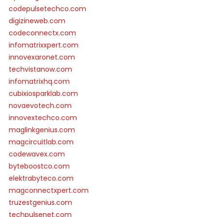
codepulsetechco.com
digizineweb.com
codeconnectx.com
infomatrixxpert.com
innovexaronet.com
techvistanow.com
infomatrixhq.com
cubixiosparklab.com
novaevotech.com
innovextechco.com
maglinkgenius.com
magcircuitlab.com
codewavex.com
byteboostco.com
elektrabyteco.com
magconnectxpert.com
truzestgenius.com
techpulsenet.com