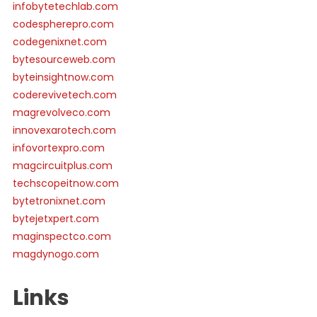
infobytetechlab.com
codespherepro.com
codegenixnet.com
bytesourceweb.com
byteinsightnow.com
coderevivetech.com
magrevolveco.com
innovexarotech.com
infovortexpro.com
magcircuitplus.com
techscopeitnow.com
bytetronixnet.com
bytejetxpert.com
maginspectco.com
magdynogo.com
Links