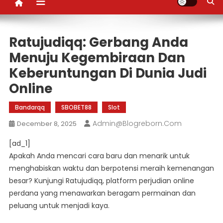
Ratujudiqq: Gerbang Anda
Menuju Kegembiraan Dan
Keberuntungan Di Dunia Judi
Online
Bandarqq
SBOBET88
Slot
Admin@blogreborn.com
December 8, 2025
[ad_1]
Apakah Anda mencari cara baru dan menarik untuk
menghabiskan waktu dan berpotensi meraih kemenangan
besar? Kunjungi Ratujudiqq, platform perjudian online
perdana yang menawarkan beragam permainan dan
peluang untuk menjadi kaya.