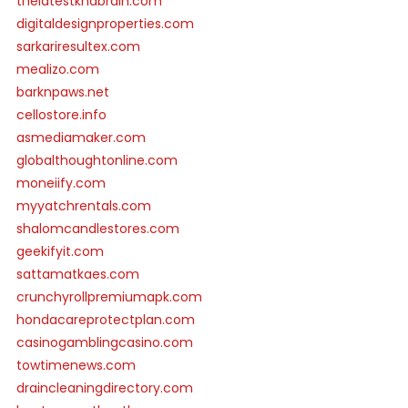
thelatestkhabrain.com
digitaldesignproperties.com
sarkariresultex.com
mealizo.com
barknpaws.net
cellostore.info
asmediamaker.com
globalthoughtonline.com
moneiify.com
myyatchrentals.com
shalomcandlestores.com
geekifyit.com
sattamatkaes.com
crunchyrollpremiumapk.com
hondacareprotectplan.com
casinogamblingcasino.com
towtimenews.com
draincleaningdirectory.com