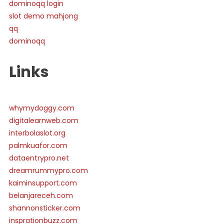
dominoqq login
slot demo mahjong
qq
dominoqq
Links
whymydoggy.com
digitalearnweb.com
interbolaslot.org
palmkuafor.com
dataentrypro.net
dreamrummypro.com
kaiminsupport.com
belanjareceh.com
shannonsticker.com
insprationbuzz.com