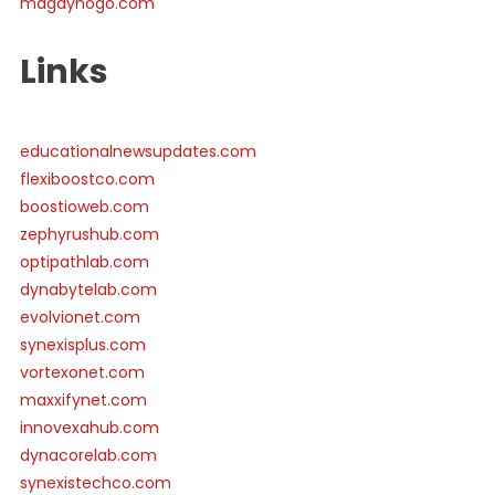
magdynogo.com
Links
educationalnewsupdates.com
flexiboostco.com
boostioweb.com
zephyrushub.com
optipathlab.com
dynabytelab.com
evolvionet.com
synexisplus.com
vortexonet.com
maxxifynet.com
innovexahub.com
dynacorelab.com
synexistechco.com