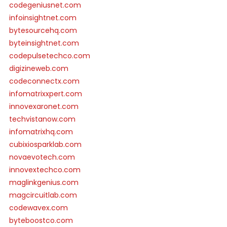
codegeniusnet.com
infoinsightnet.com
bytesourcehq.com
byteinsightnet.com
codepulsetechco.com
digizineweb.com
codeconnectx.com
infomatrixxpert.com
innovexaronet.com
techvistanow.com
infomatrixhq.com
cubixiosparklab.com
novaevotech.com
innovextechco.com
maglinkgenius.com
magcircuitlab.com
codewavex.com
byteboostco.com