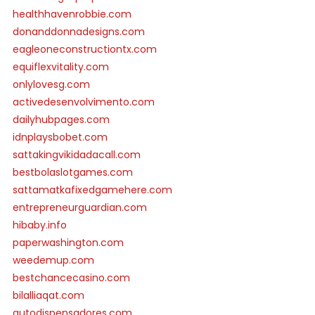
healthhavenrobbie.com
donanddonnadesigns.com
eagleoneconstructiontx.com
equiflexvitality.com
onlylovesg.com
activedesenvolvimento.com
dailyhubpages.com
idnplaysbobet.com
sattakingvikidadacall.com
bestbolaslotgames.com
sattamatkafixedgamehere.com
entrepreneurguardian.com
hibaby.info
paperwashington.com
weedemup.com
bestchancecasino.com
bilalliaqat.com
autodispensadores.com