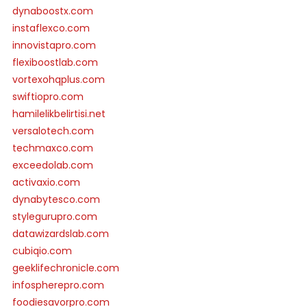
dynaboostx.com
instaflexco.com
innovistapro.com
flexiboostlab.com
vortexohqplus.com
swiftiopro.com
hamilelikbelirtisi.net
versalotech.com
techmaxco.com
exceedolab.com
activaxio.com
dynabytesco.com
stylegurupro.com
datawizardslab.com
cubiqio.com
geeklifechronicle.com
infospherepro.com
foodiesavorpro.com