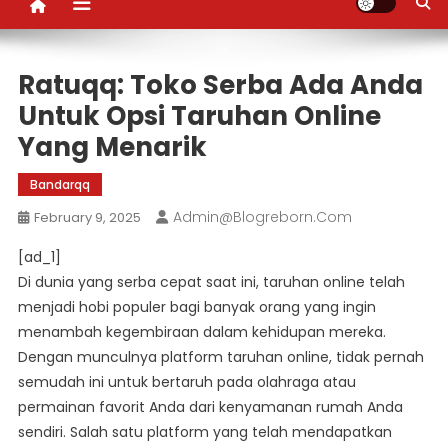
Ratuqq: Toko Serba Ada Anda
Untuk Opsi Taruhan Online
Yang Menarik
Bandarqq
Admin@blogreborn.com
February 9, 2025
[ad_1]
Di dunia yang serba cepat saat ini, taruhan online telah
menjadi hobi populer bagi banyak orang yang ingin
menambah kegembiraan dalam kehidupan mereka.
Dengan munculnya platform taruhan online, tidak pernah
semudah ini untuk bertaruh pada olahraga atau
permainan favorit Anda dari kenyamanan rumah Anda
sendiri. Salah satu platform yang telah mendapatkan