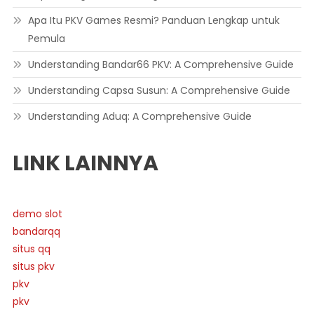
Apa Itu PKV Games Resmi? Panduan Lengkap untuk
Pemula
Understanding Bandar66 PKV: A Comprehensive Guide
Understanding Capsa Susun: A Comprehensive Guide
Understanding Aduq: A Comprehensive Guide
LINK LAINNYA
demo slot
bandarqq
situs qq
situs pkv
pkv
pkv