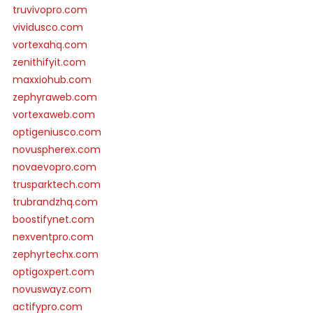
truvivopro.com
vividusco.com
vortexahq.com
zenithifyit.com
maxxiohub.com
zephyraweb.com
vortexaweb.com
optigeniusco.com
novuspherex.com
novaevopro.com
trusparktech.com
trubrandzhq.com
boostifynet.com
nexventpro.com
zephyrtechx.com
optigoxpert.com
novuswayz.com
actifypro.com