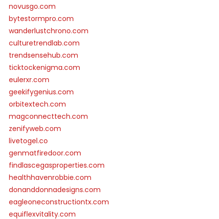
novusgo.com
bytestormpro.com
wanderlustchrono.com
culturetrendlab.com
trendsensehub.com
ticktockenigma.com
eulerxr.com
geekifygenius.com
orbitextech.com
magconnecttech.com
zenifyweb.com
livetogel.co
genmatfiredoor.com
findlascegasproperties.com
healthhavenrobbie.com
donanddonnadesigns.com
eagleoneconstructiontx.com
equiflexvitality.com