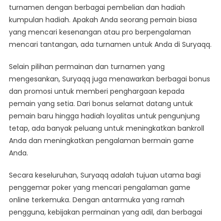
turnamen dengan berbagai pembelian dan hadiah
kumpulan hadiah. Apakah Anda seorang pemain biasa
yang mencari kesenangan atau pro berpengalaman
mencari tantangan, ada turnamen untuk Anda di Suryaqq.
Selain pilihan permainan dan turnamen yang
mengesankan, Suryaqq juga menawarkan berbagai bonus
dan promosi untuk memberi penghargaan kepada
pemain yang setia. Dari bonus selamat datang untuk
pemain baru hingga hadiah loyalitas untuk pengunjung
tetap, ada banyak peluang untuk meningkatkan bankroll
Anda dan meningkatkan pengalaman bermain game
Anda.
Secara keseluruhan, Suryaqq adalah tujuan utama bagi
penggemar poker yang mencari pengalaman game
online terkemuka. Dengan antarmuka yang ramah
pengguna, kebijakan permainan yang adil, dan berbagai