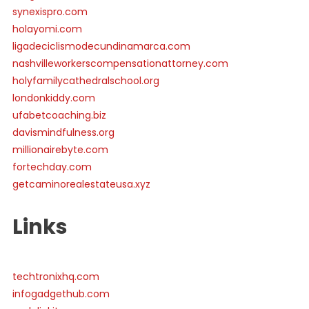
synexispro.com
holayomi.com
ligadeciclismodecundinamarca.com
nashvilleworkerscompensationattorney.com
holyfamilycathedralschool.org
londonkiddy.com
ufabetcoaching.biz
davismindfulness.org
millionairebyte.com
fortechday.com
getcaminorealestateusa.xyz
Links
techtronixhq.com
infogadgethub.com