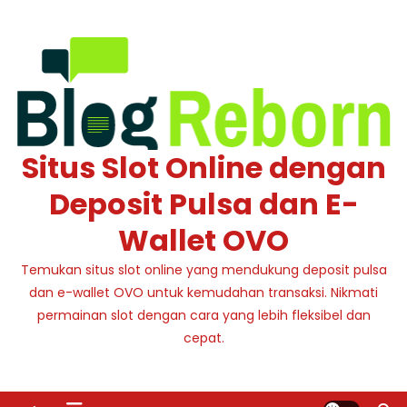
Skip
to
content
Situs Slot Online dengan
Deposit Pulsa dan E-
Wallet OVO
Temukan situs slot online yang mendukung deposit pulsa
dan e-wallet OVO untuk kemudahan transaksi. Nikmati
permainan slot dengan cara yang lebih fleksibel dan
cepat.