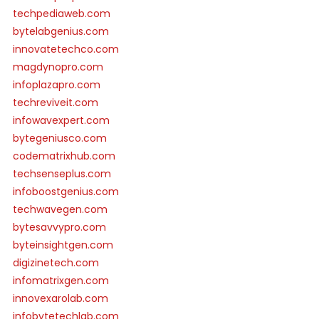
techpediaweb.com
bytelabgenius.com
innovatetechco.com
magdynopro.com
infoplazapro.com
techreviveit.com
infowavexpert.com
bytegeniusco.com
codematrixhub.com
techsenseplus.com
infoboostgenius.com
techwavegen.com
bytesavvypro.com
byteinsightgen.com
digizinetech.com
infomatrixgen.com
innovexarolab.com
infobytetechlab.com