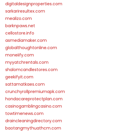
digitaldesignproperties.com
sarkariresultex.com
mealizo.com
barknpaws.net
cellostore.info
asmediamaker.com
globalthoughtonline.com
moneiify.com
myyatchrentals.com
shalomcandlestores.com
geekifyit.com
sattamatkaes.com
crunchyrollpremiumapk.com
hondacareprotectplan.com
casinogamblingcasino.com
towtimenews.com
draincleaningdirectory.com
baotangmythuathcm.com