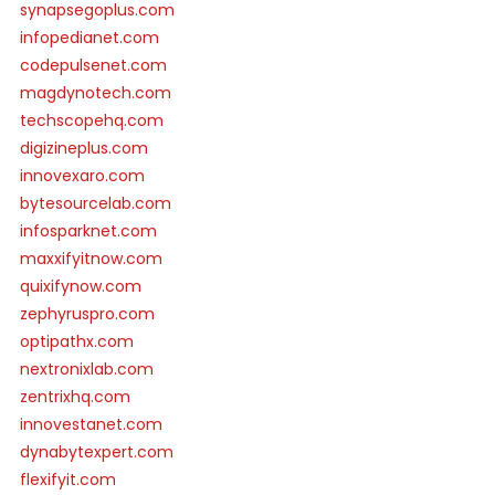
synapsegoplus.com
infopedianet.com
codepulsenet.com
magdynotech.com
techscopehq.com
digizineplus.com
innovexaro.com
bytesourcelab.com
infosparknet.com
maxxifyitnow.com
quixifynow.com
zephyruspro.com
optipathx.com
nextronixlab.com
zentrixhq.com
innovestanet.com
dynabytexpert.com
flexifyit.com