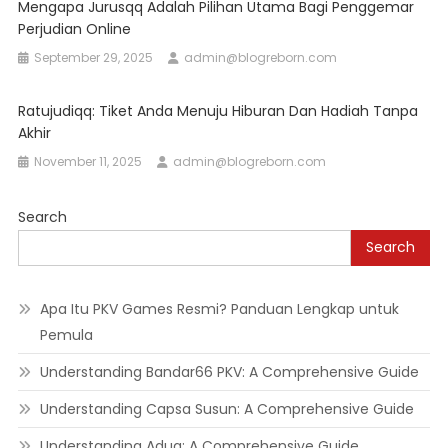
Mengapa Jurusqq Adalah Pilihan Utama Bagi Penggemar
Perjudian Online
September 29, 2025
admin@blogreborn.com
Ratujudiqq: Tiket Anda Menuju Hiburan Dan Hadiah Tanpa
Akhir
November 11, 2025
admin@blogreborn.com
Search
Search
Apa Itu PKV Games Resmi? Panduan Lengkap untuk
Pemula
Understanding Bandar66 PKV: A Comprehensive Guide
Understanding Capsa Susun: A Comprehensive Guide
Understanding Aduq: A Comprehensive Guide