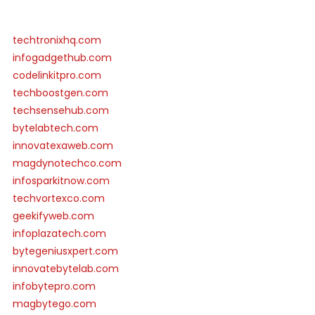
techtronixhq.com
infogadgethub.com
codelinkitpro.com
techboostgen.com
techsensehub.com
bytelabtech.com
innovatexaweb.com
magdynotechco.com
infosparkitnow.com
techvortexco.com
geekifyweb.com
infoplazatech.com
bytegeniusxpert.com
innovatebytelab.com
infobytepro.com
magbytego.com