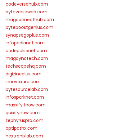
codeversehub.com
byteverseweb.com
magconnecthub.com
byteboostgenius.com
synapsegoplus.com
infopedianet.com
codepulsenet.com
magdynotech.com
techscopehq.com
digizineplus.com
innovexaro.com
bytesourcelab.com
infosparknet.com
maxxifyitnow.com
quixifynow.com
zephyruspro.com
optipathx.com
nextronixlab.com