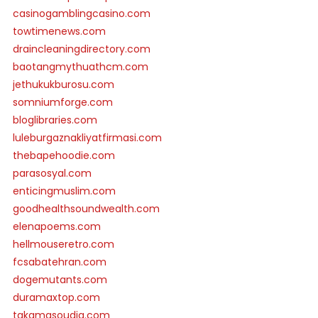
casinogamblingcasino.com
towtimenews.com
draincleaningdirectory.com
baotangmythuathcm.com
jethukukburosu.com
somniumforge.com
bloglibraries.com
luleburgaznakliyatfirmasi.com
thebapehoodie.com
parasosyal.com
enticingmuslim.com
goodhealthsoundwealth.com
elenapoems.com
hellmouseretro.com
fcsabatehran.com
dogemutants.com
duramaxtop.com
takamasoudia.com