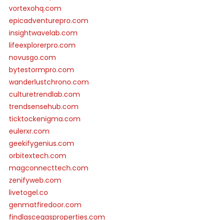
vortexohq.com
epicadventurepro.com
insightwavelab.com
lifeexplorerpro.com
novusgo.com
bytestormpro.com
wanderlustchrono.com
culturetrendlab.com
trendsensehub.com
ticktockenigma.com
eulerxr.com
geekifygenius.com
orbitextech.com
magconnecttech.com
zenifyweb.com
livetogel.co
genmatfiredoor.com
findlascegasproperties.com