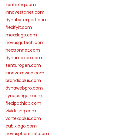
zentrixhq.com
innovestanet.com
dynabytexpert.com
flexifyit.com
maxxiogo.com
novusgotech.com
nextronnet.com
dynamoxco.com
zenturogen.com
innovexaweb.com
brandioplus.com
dynawebpro.com
synapsegen.com
flexipathlab.com
vividushq.com
vortexaplus.com
cubixiogo.com
novuspherenet.com