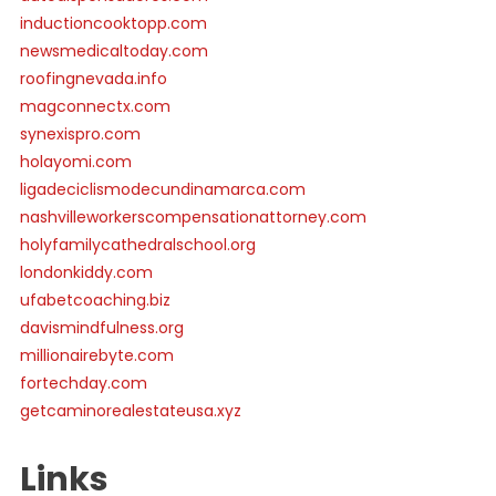
inductioncooktopp.com
newsmedicaltoday.com
roofingnevada.info
magconnectx.com
synexispro.com
holayomi.com
ligadeciclismodecundinamarca.com
nashvilleworkerscompensationattorney.com
holyfamilycathedralschool.org
londonkiddy.com
ufabetcoaching.biz
davismindfulness.org
millionairebyte.com
fortechday.com
getcaminorealestateusa.xyz
Links