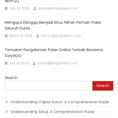
AktifQQ
July 25, 2026
admin@blogreborn.com
Mengapa Elangqq Menjadi Situs Pilihan Pemain Poker
Seluruh Dunia
March 14, 2026
admin@blogreborn.com
Temukan Pengalaman Poker Online Terbaik Bersama
SuryaQQ
July 10, 2026
admin@blogreborn.com
Search
Search
Understanding Capsa Susun: A Comprehensive Guide
Understanding Aduq: A Comprehensive Guide