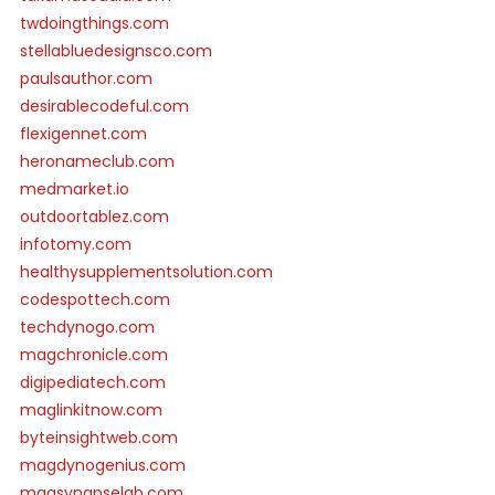
twdoingthings.com
stellabluedesignsco.com
paulsauthor.com
desirablecodeful.com
flexigennet.com
heronameclub.com
medmarket.io
outdoortablez.com
infotomy.com
healthysupplementsolution.com
codespottech.com
techdynogo.com
magchronicle.com
digipediatech.com
maglinkitnow.com
byteinsightweb.com
magdynogenius.com
magsynapselab.com