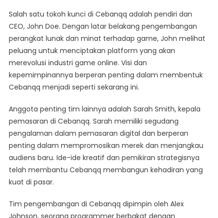
Salah satu tokoh kunci di Cebanqq adalah pendiri dan
CEO, John Doe. Dengan latar belakang pengembangan
perangkat lunak dan minat terhadap game, John melihat
peluang untuk menciptakan platform yang akan
merevolusi industri game online. Visi dan
kepemimpinannya berperan penting dalam membentuk
Cebanqq menjadi seperti sekarang ini.
Anggota penting tim lainnya adalah Sarah Smith, kepala
pemasaran di Cebanqq. Sarah memiliki segudang
pengalaman dalam pemasaran digital dan berperan
penting dalam mempromosikan merek dan menjangkau
audiens baru. Ide-ide kreatif dan pemikiran strategisnya
telah membantu Cebanqq membangun kehadiran yang
kuat di pasar.
Tim pengembangan di Cebanqq dipimpin oleh Alex
Johnson, seorang programmer berbakat dengan