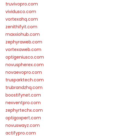
truvivopro.com
vividusco.com
vortexahq.com
zenithifyit.com
maxxiohub.com
zephyraweb.com
vortexaweb.com
optigeniusco.com
novuspherex.com
novaevopro.com
trusparktech.com
trubrandzhq.com
boostifynet.com
nexventpro.com
zephyrtechx.com
optigoxpert.com
novuswayz.com
actifypro.com