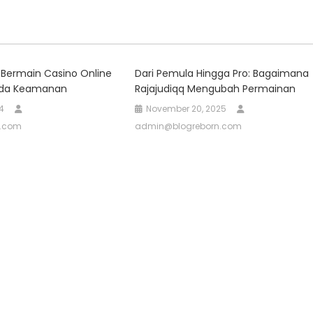
 Bermain Casino Online
Dari Pemula Hingga Pro: Bagaimana
ada Keamanan
Rajajudiqq Mengubah Permainan
4
November 20, 2025
n.com
admin@blogreborn.com