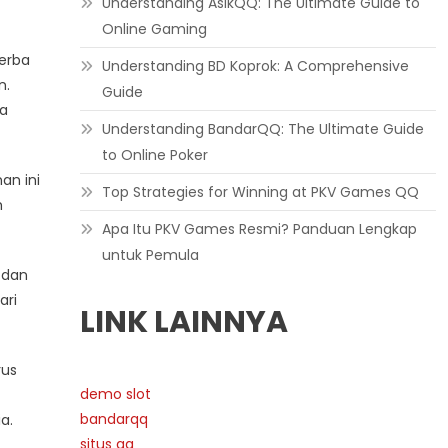
Understanding AsikQQ: The Ultimate Guide to
Online Gaming
erba
Understanding BD Koprok: A Comprehensive
n.
Guide
ra
Understanding BandarQQ: The Ultimate Guide
to Online Poker
an ini
Top Strategies for Winning at PKV Games QQ
h
Apa Itu PKV Games Resmi? Panduan Lengkap
untuk Pemula
 dan
ari
LINK LAINNYA
rus
demo slot
bandarqq
a.
situs qq