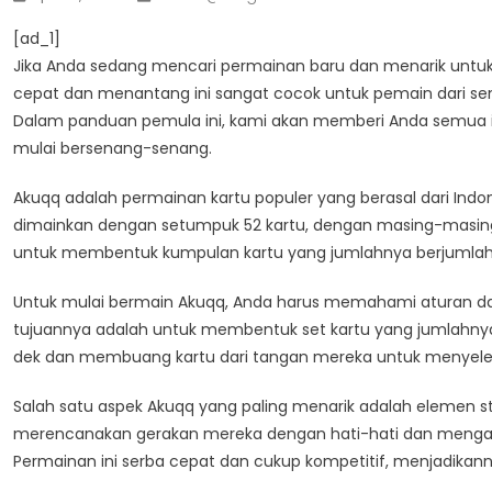
[ad_1]
Jika Anda sedang mencari permainan baru dan menarik untuk
cepat dan menantang ini sangat cocok untuk pemain dari se
Dalam panduan pemula ini, kami akan memberi Anda semua i
mulai bersenang-senang.
Akuqq ​​adalah permainan kartu populer yang berasal dari Ind
dimainkan dengan setumpuk 52 kartu, dengan masing-masing k
untuk membentuk kumpulan kartu yang jumlahnya berjumlah t
Untuk mulai bermain Akuqq, Anda harus memahami aturan das
tujuannya adalah untuk membentuk set kartu yang jumlahnya 
dek dan membuang kartu dari tangan mereka untuk menyeles
Salah satu aspek Akuqq ​​yang paling menarik adalah elemen s
merencanakan gerakan mereka dengan hati-hati dan menganti
Permainan ini serba cepat dan cukup kompetitif, menjadika