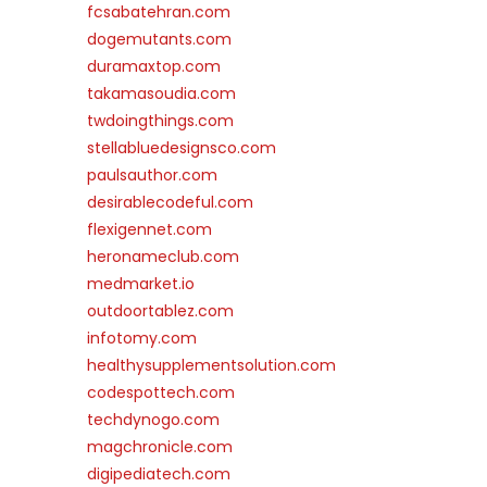
fcsabatehran.com
dogemutants.com
duramaxtop.com
takamasoudia.com
twdoingthings.com
stellabluedesignsco.com
paulsauthor.com
desirablecodeful.com
flexigennet.com
heronameclub.com
medmarket.io
outdoortablez.com
infotomy.com
healthysupplementsolution.com
codespottech.com
techdynogo.com
magchronicle.com
digipediatech.com