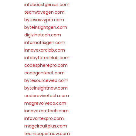
infoboostgenius.com
techwavegen.com
bytesavvypro.com
byteinsightgen.com
digizinetech.com
infomatrixgen.com
innovexarolab.com
infobytetechlab.com
codespherepro.com
codegenixnet.com
bytesourceweb.com
byteinsightnow.com
coderevivetech.com
magrevolveco.com
innovexarotech.com
infovortexpro.com
magcircuitplus.com
techscopeitnow.com