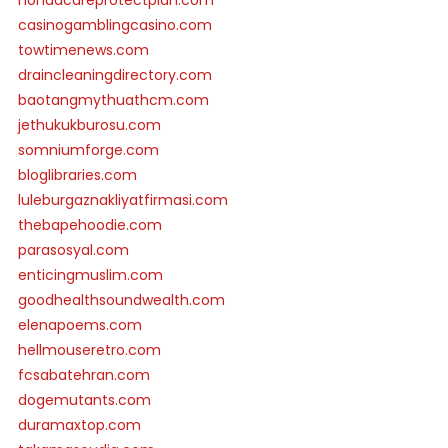
casinogamblingcasino.com
towtimenews.com
draincleaningdirectory.com
baotangmythuathcm.com
jethukukburosu.com
somniumforge.com
bloglibraries.com
luleburgaznakliyatfirmasi.com
thebapehoodie.com
parasosyal.com
enticingmuslim.com
goodhealthsoundwealth.com
elenapoems.com
hellmouseretro.com
fcsabatehran.com
dogemutants.com
duramaxtop.com