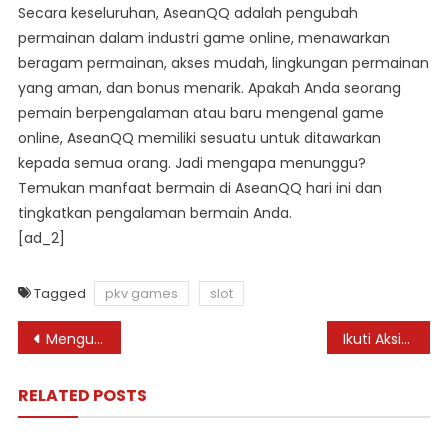
Secara keseluruhan, AseanQQ adalah pengubah
permainan dalam industri game online, menawarkan
beragam permainan, akses mudah, lingkungan permainan
yang aman, dan bonus menarik. Apakah Anda seorang
pemain berpengalaman atau baru mengenal game
online, AseanQQ memiliki sesuatu untuk ditawarkan
kepada semua orang. Jadi mengapa menunggu?
Temukan manfaat bermain di AseanQQ hari ini dan
tingkatkan pengalaman bermain Anda.
[ad_2]
Tagged
pkv games
slot
Post
Menguasai Seni Menggertak di Lipoqq: Tip dan Trik Orang Dalam
Ikuti Aksinya: Mengapa CamarQQ adalah Tujuan Poker Online Terpanas
navigation
RELATED POSTS