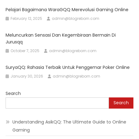
Pelajari Bagaimana WaraGQQ Merevolusi Gaming Online
February 12, 2025
admin@blogreborn.com
Meluncurkan Sensasi Dan Kegembiraan Bermain Di
Jurusqq
October 7, 2025
admin@blogreborn.com
SuryaQQ: Rahasia Terbaik Untuk Penggemar Poker Online
January 30, 2026
admin@blogreborn.com
Search
Search
Understanding AsikQQ: The Ultimate Guide to Online
Gaming