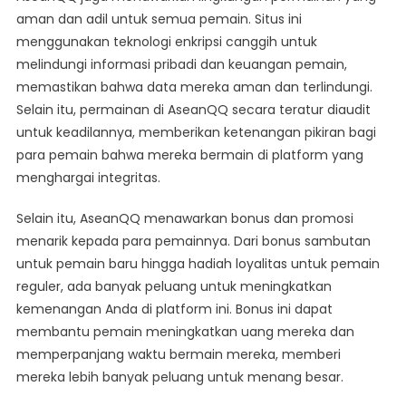
aman dan adil untuk semua pemain. Situs ini
menggunakan teknologi enkripsi canggih untuk
melindungi informasi pribadi dan keuangan pemain,
memastikan bahwa data mereka aman dan terlindungi.
Selain itu, permainan di AseanQQ secara teratur diaudit
untuk keadilannya, memberikan ketenangan pikiran bagi
para pemain bahwa mereka bermain di platform yang
menghargai integritas.
Selain itu, AseanQQ menawarkan bonus dan promosi
menarik kepada para pemainnya. Dari bonus sambutan
untuk pemain baru hingga hadiah loyalitas untuk pemain
reguler, ada banyak peluang untuk meningkatkan
kemenangan Anda di platform ini. Bonus ini dapat
membantu pemain meningkatkan uang mereka dan
memperpanjang waktu bermain mereka, memberi
mereka lebih banyak peluang untuk menang besar.