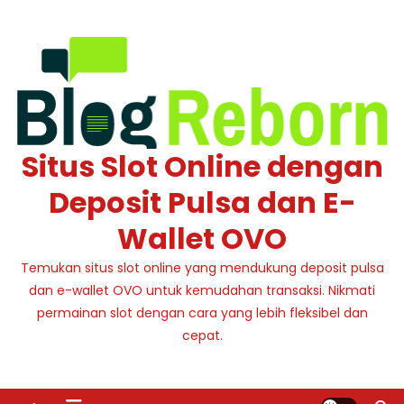
Skip
to
content
Situs Slot Online dengan
Deposit Pulsa dan E-
Wallet OVO
Temukan situs slot online yang mendukung deposit pulsa
dan e-wallet OVO untuk kemudahan transaksi. Nikmati
permainan slot dengan cara yang lebih fleksibel dan
cepat.