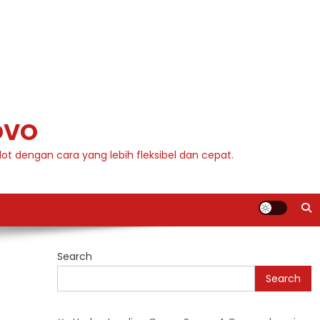
 OVO
t dengan cara yang lebih fleksibel dan cepat.
Search
Search