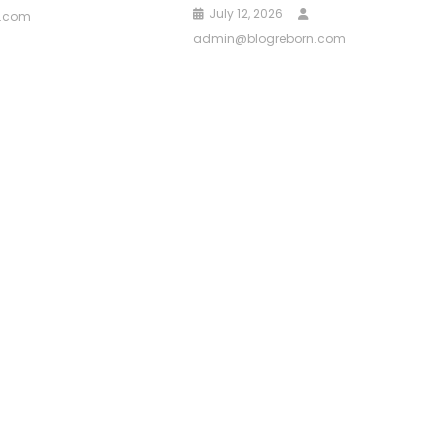
July 12, 2026
n.com
admin@blogreborn.com