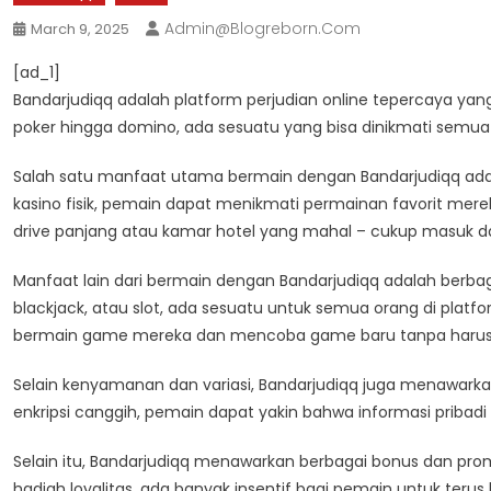
Admin@blogreborn.com
March 9, 2025
[ad_1]
Bandarjudiqq adalah platform perjudian online tepercaya y
poker hingga domino, ada sesuatu yang bisa dinikmati semua o
Salah satu manfaat utama bermain dengan Bandarjudiqq adal
kasino fisik, pemain dapat menikmati permainan favorit merek
drive panjang atau kamar hotel yang mahal – cukup masuk d
Manfaat lain dari bermain dengan Bandarjudiqq adalah berb
blackjack, atau slot, ada sesuatu untuk semua orang di plat
bermain game mereka dan mencoba game baru tanpa harus 
Selain kenyamanan dan variasi, Bandarjudiqq juga menawarka
enkripsi canggih, pemain dapat yakin bahwa informasi priba
Selain itu, Bandarjudiqq menawarkan berbagai bonus dan pro
hadiah loyalitas, ada banyak insentif bagi pemain untuk teru