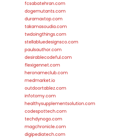
fcsabatehran.com
dogemutants.com
duramaxtop.com
takamasoudia.com
twdoingthings.com
stellabluedesignsco.com
paulsauthor.com
desirablecodeful.com
flexigennet.com
heronameclub.com
medmarket.io
outdoortablez.com
infotomy.com
healthysupplementsolution.com
codespottech.com
techdynogo.com
magchronicle.com
digipediatech.com