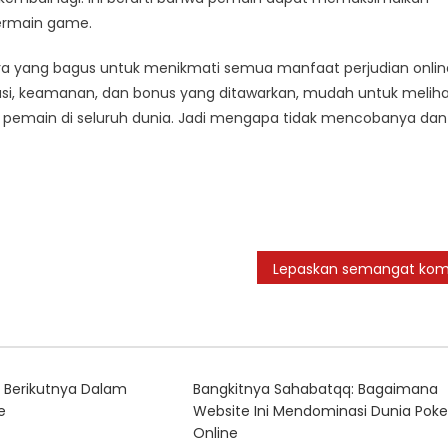
ermain game.
ra yang bagus untuk menikmati semua manfaat perjudian onlin
i, keamanan, dan bonus yang ditawarkan, mudah untuk melih
a pemain di seluruh dunia. Jadi mengapa tidak mencobanya dan
r Berikutnya Dalam
Bangkitnya Sahabatqq: Bagaimana
e
Website Ini Mendominasi Dunia Poke
Online