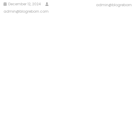
December 12, 2024
admin@blogrebor
admin@blogreborn.com