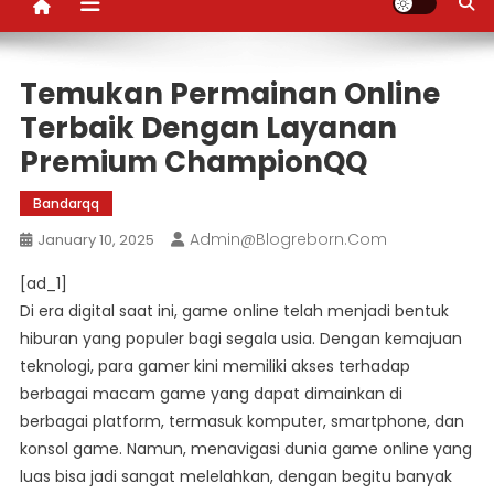
Temukan Permainan Online
Terbaik Dengan Layanan
Premium ChampionQQ
Bandarqq
Admin@blogreborn.com
January 10, 2025
[ad_1]
Di era digital saat ini, game online telah menjadi bentuk
hiburan yang populer bagi segala usia. Dengan kemajuan
teknologi, para gamer kini memiliki akses terhadap
berbagai macam game yang dapat dimainkan di
berbagai platform, termasuk komputer, smartphone, dan
konsol game. Namun, menavigasi dunia game online yang
luas bisa jadi sangat melelahkan, dengan begitu banyak