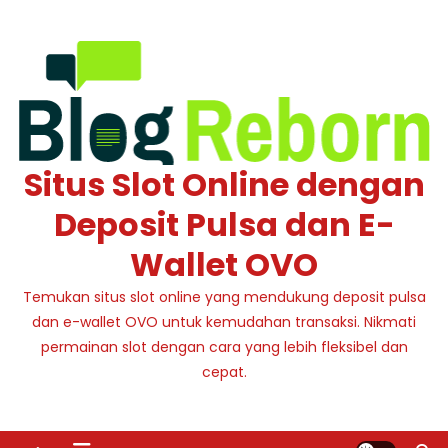
Skip
to
content
Situs Slot Online dengan
Deposit Pulsa dan E-
Wallet OVO
Temukan situs slot online yang mendukung deposit pulsa
dan e-wallet OVO untuk kemudahan transaksi. Nikmati
permainan slot dengan cara yang lebih fleksibel dan
cepat.