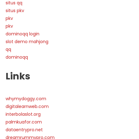
situs qq
situs pkv
pkv
pkv
dominoqq login
slot demo mahjong
qq
dominoqq
Links
whymydoggy.com
digitalearnweb.com
interbolaslot.org
palmkuafor.com
dataentrypro.net
dreamrummypro.com