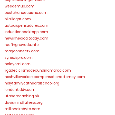
weedemup.com
bestchancecasino.com
bilalliaqat.com
autodispensadores.com
inductioncooktopp.com
newsmedicaltoday.com
roofingnevada.info
magconnectx.com
synexispro.com
holayomi.com
ligadeciclismodecundinamarca.com
nashvilleworkerscompensationattorney.com
holyfamilycathedralschool.org
londonkiddy.com
ufabetcoaching.biz
davismindfulness.org
millionairebyte.com