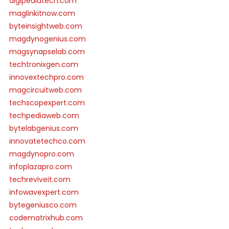
digipediatech.com
maglinkitnow.com
byteinsightweb.com
magdynogenius.com
magsynapselab.com
techtronixgen.com
innovextechpro.com
magcircuitweb.com
techscopexpert.com
techpediaweb.com
bytelabgenius.com
innovatetechco.com
magdynopro.com
infoplazapro.com
techreviveit.com
infowavexpert.com
bytegeniusco.com
codematrixhub.com