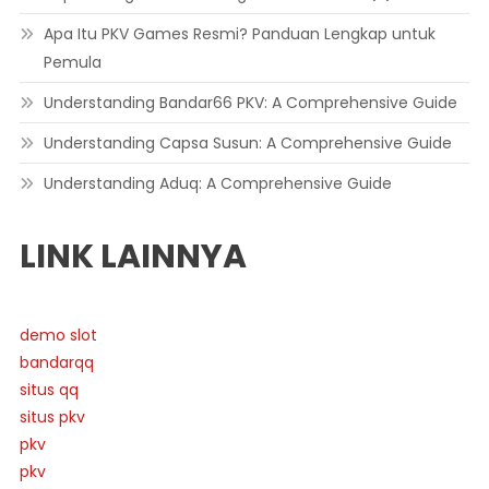
Apa Itu PKV Games Resmi? Panduan Lengkap untuk
Pemula
Understanding Bandar66 PKV: A Comprehensive Guide
Understanding Capsa Susun: A Comprehensive Guide
Understanding Aduq: A Comprehensive Guide
LINK LAINNYA
demo slot
bandarqq
situs qq
situs pkv
pkv
pkv