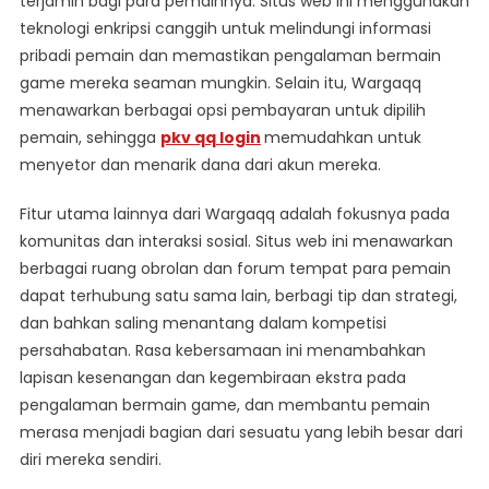
terjamin bagi para pemainnya. Situs web ini menggunakan
teknologi enkripsi canggih untuk melindungi informasi
pribadi pemain dan memastikan pengalaman bermain
game mereka seaman mungkin. Selain itu, Wargaqq
menawarkan berbagai opsi pembayaran untuk dipilih
pemain, sehingga
pkv qq login
memudahkan untuk
menyetor dan menarik dana dari akun mereka.
Fitur utama lainnya dari Wargaqq adalah fokusnya pada
komunitas dan interaksi sosial. Situs web ini menawarkan
berbagai ruang obrolan dan forum tempat para pemain
dapat terhubung satu sama lain, berbagi tip dan strategi,
dan bahkan saling menantang dalam kompetisi
persahabatan. Rasa kebersamaan ini menambahkan
lapisan kesenangan dan kegembiraan ekstra pada
pengalaman bermain game, dan membantu pemain
merasa menjadi bagian dari sesuatu yang lebih besar dari
diri mereka sendiri.