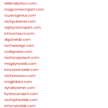
elektrabyteco.com
magconnectxpert.com
truzestgenius.com
techpulsenet.com
zephyrtechxpert.com
infovortexco.com
digizinelab.com
techwavego.com
codepulsex.com
techscopetech.com
magdynoweb.com
innovexaroweb.com
techreviveco.com
maglinkaro.com
dynabytenet.com
bytesourcepro.com
techspherelab.com
infomatrixlab.com