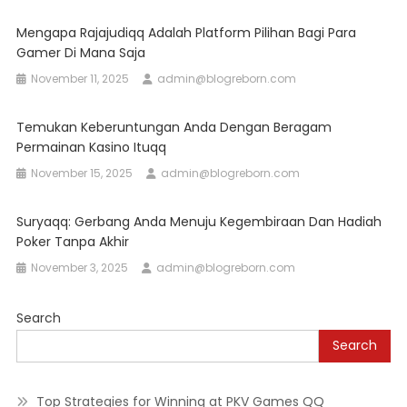
Mengapa Rajajudiqq Adalah Platform Pilihan Bagi Para
Gamer Di Mana Saja
November 11, 2025
admin@blogreborn.com
Temukan Keberuntungan Anda Dengan Beragam
Permainan Kasino Ituqq
November 15, 2025
admin@blogreborn.com
Suryaqq: Gerbang Anda Menuju Kegembiraan Dan Hadiah
Poker Tanpa Akhir
November 3, 2025
admin@blogreborn.com
Search
Search
Top Strategies for Winning at PKV Games QQ