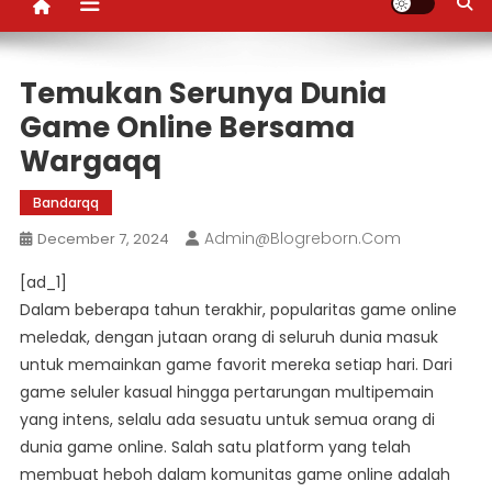
Temukan Serunya Dunia
Game Online Bersama
Wargaqq
Bandarqq
Admin@blogreborn.com
December 7, 2024
[ad_1]
Dalam beberapa tahun terakhir, popularitas game online
meledak, dengan jutaan orang di seluruh dunia masuk
untuk memainkan game favorit mereka setiap hari. Dari
game seluler kasual hingga pertarungan multipemain
yang intens, selalu ada sesuatu untuk semua orang di
dunia game online. Salah satu platform yang telah
membuat heboh dalam komunitas game online adalah