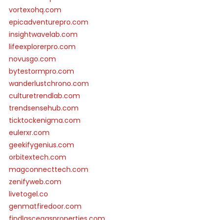
vortexohq.com
epicadventurepro.com
insightwavelab.com
lifeexplorerpro.com
novusgo.com
bytestormpro.com
wanderlustchrono.com
culturetrendlab.com
trendsensehub.com
ticktockenigma.com
eulerxr.com
geekifygenius.com
orbitextech.com
magconnecttech.com
zenifyweb.com
livetogel.co
genmatfiredoor.com
findlascegasproperties.com