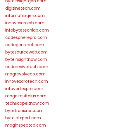
byteinsightgen.com
digizinetech.com
infomatrixgen.com
innovexarolab.com
infobytetechlab.com
codespherepro.com
codegenixnet.com
bytesourceweb.com
byteinsightnow.com
coderevivetech.com
magrevolveco.com
innovexarotech.com
infovortexpro.com
magcircuitplus.com
techscopeitnow.com
bytetronixnet.com
bytejetxpert.com
maginspectco.com