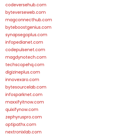
codeversehub.com
byteverseweb.com
magconnecthub.com
byteboostgenius.com
synapsegoplus.com
infopedianet.com
codepulsenet.com
magdynotech.com
techscopehq.com
digizineplus.com
innovexaro.com
bytesourcelab.com
infosparknet.com
maxxifyitnow.com
quixifynow.com
zephyruspro.com
optipathx.com
nextronixlab.com