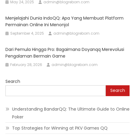
May 24, 2025
admin@blogreborn.com
Menjelajahi Dunia IndoQQ: Apa Yang Membuat Platform
Permainan Online Ini Menonjol
September 4, 2025
admin@blogreborn.com
Dari Pemula Hingga Pro: Bagaimana Doyanqq Merevolusi
Pengalaman Bermain Game
February 28, 2026
admin@blogreborn.com
Search
Search
Understanding BandarQQ: The Ultimate Guide to Online
Poker
Top Strategies for Winning at PKV Games QQ