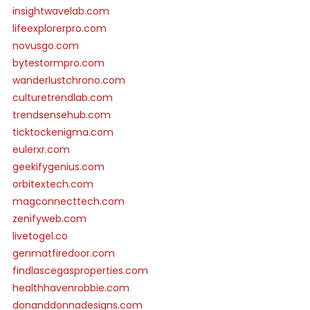
insightwavelab.com
lifeexplorerpro.com
novusgo.com
bytestormpro.com
wanderlustchrono.com
culturetrendlab.com
trendsensehub.com
ticktockenigma.com
eulerxr.com
geekifygenius.com
orbitextech.com
magconnecttech.com
zenifyweb.com
livetogel.co
genmatfiredoor.com
findlascegasproperties.com
healthhavenrobbie.com
donanddonnadesigns.com