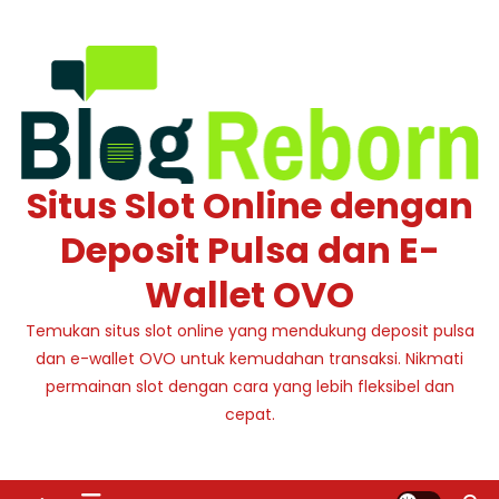
Skip
to
content
Situs Slot Online dengan
Deposit Pulsa dan E-
Wallet OVO
Temukan situs slot online yang mendukung deposit pulsa
dan e-wallet OVO untuk kemudahan transaksi. Nikmati
permainan slot dengan cara yang lebih fleksibel dan
cepat.