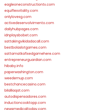
eagleoneconstructiontx.com
equiflexvitality.com
onlylovesg.com
activedesenvolvimento.com
dailyhubpages.com
idnplaysbobet.com
sattakingvikidadacall.com
bestbolaslotgames.com
sattamatkafixedgamehere.com
entrepreneurguardian.com
hibaby.info
paperwashington.com
weedemup.com
bestchancecasino.com
bilalliaqat.com
autodispensadores.com
inductioncooktopp.com
newsmedicaltoday.com