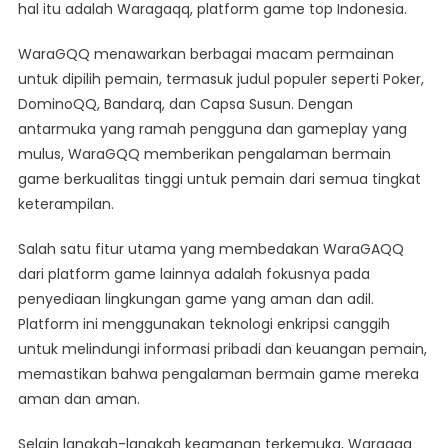
hal itu adalah Waragaqq, platform game top Indonesia.
WaraGQQ menawarkan berbagai macam permainan
untuk dipilih pemain, termasuk judul populer seperti Poker,
DominoQQ, Bandarq, dan Capsa Susun. Dengan
antarmuka yang ramah pengguna dan gameplay yang
mulus, WaraGQQ memberikan pengalaman bermain
game berkualitas tinggi untuk pemain dari semua tingkat
keterampilan.
Salah satu fitur utama yang membedakan WaraGAQQ
dari platform game lainnya adalah fokusnya pada
penyediaan lingkungan game yang aman dan adil.
Platform ini menggunakan teknologi enkripsi canggih
untuk melindungi informasi pribadi dan keuangan pemain,
memastikan bahwa pengalaman bermain game mereka
aman dan aman.
Selain langkah-langkah keamanan terkemuka, Wargaqq