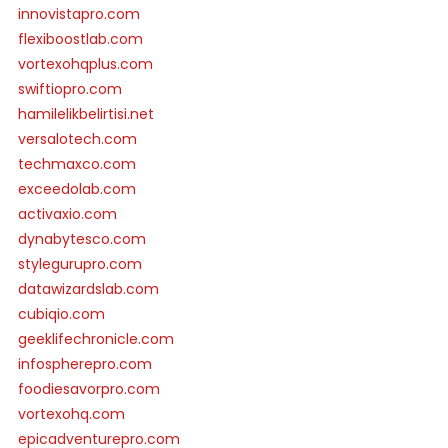
innovistapro.com
flexiboostlab.com
vortexohqplus.com
swiftiopro.com
hamilelikbelirtisi.net
versalotech.com
techmaxco.com
exceedolab.com
activaxio.com
dynabytesco.com
stylegurupro.com
datawizardslab.com
cubiqio.com
geeklifechronicle.com
infospherepro.com
foodiesavorpro.com
vortexohq.com
epicadventurepro.com