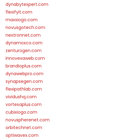
dynabytexpert.com
flexifyit.com
maxxiogo.com
novusgotech.com
nextronnet.com
dynamoxco.com
zenturogen.com
innovexaweb.com
brandioplus.com
dynawebpro.com
synapsegen.com
flexipathlab.com
vividushq.com
vortexaplus.com
cubixiogo.com
novuspherenet.com
orbitechnet.com
optiwavex.com