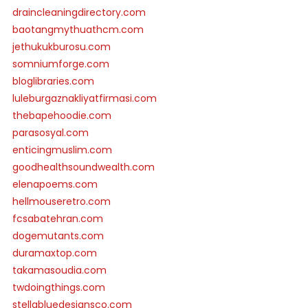
draincleaningdirectory.com
baotangmythuathcm.com
jethukukburosu.com
somniumforge.com
bloglibraries.com
luleburgaznakliyatfirmasi.com
thebapehoodie.com
parasosyal.com
enticingmuslim.com
goodhealthsoundwealth.com
elenapoems.com
hellmouseretro.com
fcsabatehran.com
dogemutants.com
duramaxtop.com
takamasoudia.com
twdoingthings.com
stellabluedesignsco.com