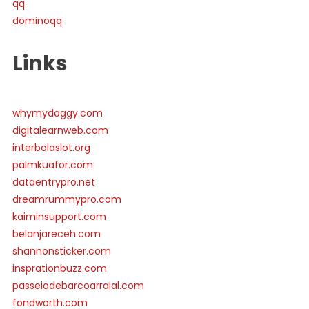
qq
dominoqq
Links
whymydoggy.com
digitalearnweb.com
interbolaslot.org
palmkuafor.com
dataentrypro.net
dreamrummypro.com
kaiminsupport.com
belanjareceh.com
shannonsticker.com
insprationbuzz.com
passeiodebarcoarraial.com
fondworth.com