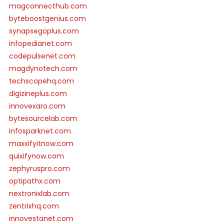
magconnecthub.com
byteboostgenius.com
synapsegoplus.com
infopedianet.com
codepulsenet.com
magdynotech.com
techscopehq.com
digizineplus.com
innovexaro.com
bytesourcelab.com
infosparknet.com
maxxifyitnow.com
quixifynow.com
zephyruspro.com
optipathx.com
nextronixlab.com
zentrixhq.com
innovestanet.com