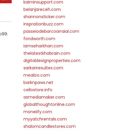
kaiminsupport.com
belanjareceh.com
shannonsticker.com
insprationbuzz.com
passeiodebarcoarraial.com
o99:
fondworth.com
iamseharkhan.com
thelatestkhabrain.com
digitaldesignproperties.com
sarkariresultex.com
mealizo.com
barknpaws.net
cellostore.info
asmediamaker.com
globalthoughtonline.com
moneiify.com
myyatchrentals.com
shalomcandlestores.com