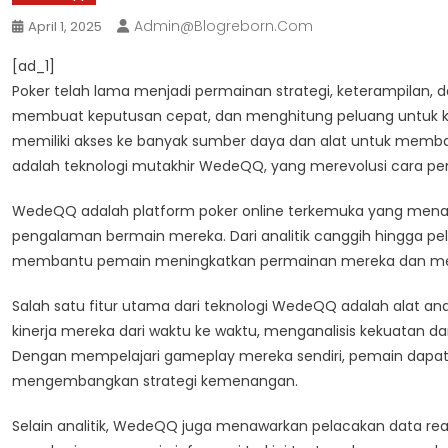
Admin@blogreborn.com
April 1, 2025
[ad_1]
Poker telah lama menjadi permainan strategi, keterampilan, 
membuat keputusan cepat, dan menghitung peluang untuk kel
memiliki akses ke banyak sumber daya dan alat untuk memba
adalah teknologi mutakhir WedeQQ, yang merevolusi cara p
WedeQQ adalah platform poker online terkemuka yang menaw
pengalaman bermain mereka. Dari analitik canggih hingga pe
membantu pemain meningkatkan permainan mereka dan mend
Salah satu fitur utama dari teknologi WedeQQ adalah alat an
kinerja mereka dari waktu ke waktu, menganalisis kekuatan d
Dengan mempelajari gameplay mereka sendiri, pemain dapat
mengembangkan strategi kemenangan.
Selain analitik, WedeQQ juga menawarkan pelacakan data rea