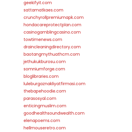
geekifyit.com
sattamatkaes.com
crunchyrollpremiumapk.com
hondacareprotectplan.com
casinogamblingcasino.com
towtimenews.com
draincleaningdirectory.com
baotangmythuathcm.com
jethukukburosu.com
somniumforge.com
bloglibraries.com
luleburgaznakliyatfirmasi.com
thebapehoodie.com
parasosyal.com
enticingmuslim.com
goodhealthsoundwealth.com
elenapoems.com
hellmouseretro.com