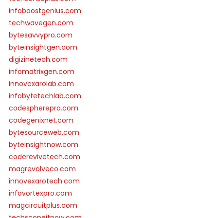
infoboostgenius.com
techwavegen.com
bytesavvypro.com
byteinsightgen.com
digizinetech.com
infomatrixgen.com
innovexarolab.com
infobytetechlab.com
codespherepro.com
codegenixnet.com
bytesourceweb.com
byteinsightnow.com
coderevivetech.com
magrevolveco.com
innovexarotech.com
infovortexpro.com
magcircuitplus.com
techscopeitnow.com