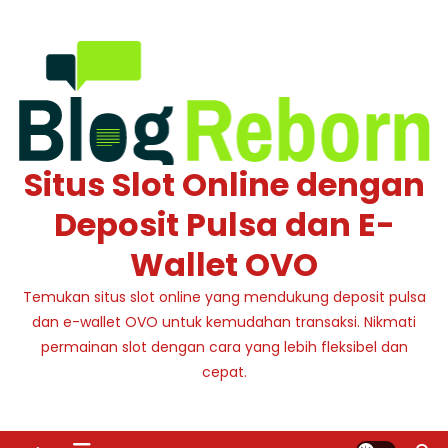
Skip
to
content
Situs Slot Online dengan
Deposit Pulsa dan E-
Wallet OVO
Temukan situs slot online yang mendukung deposit pulsa
dan e-wallet OVO untuk kemudahan transaksi. Nikmati
permainan slot dengan cara yang lebih fleksibel dan
cepat.