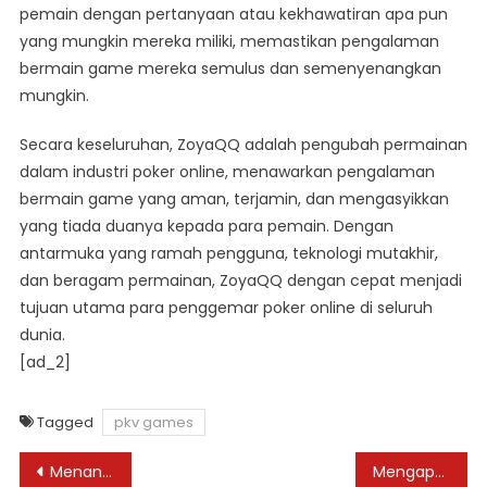
pemain dengan pertanyaan atau kekhawatiran apa pun
yang mungkin mereka miliki, memastikan pengalaman
bermain game mereka semulus dan semenyenangkan
mungkin.
Secara keseluruhan, ZoyaQQ adalah pengubah permainan
dalam industri poker online, menawarkan pengalaman
bermain game yang aman, terjamin, dan mengasyikkan
yang tiada duanya kepada para pemain. Dengan
antarmuka yang ramah pengguna, teknologi mutakhir,
dan beragam permainan, ZoyaQQ dengan cepat menjadi
tujuan utama para penggemar poker online di seluruh
dunia.
[ad_2]
Tagged
pkv games
Post
Menang Besar Bersama Cahayaqq: Panduan Mendominasi Dunia Poker Online
Mengapa Ajoqq Menjadi Game Yang Perlu Anda Coba Saat Ini