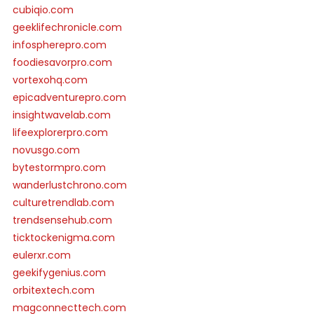
cubiqio.com
geeklifechronicle.com
infospherepro.com
foodiesavorpro.com
vortexohq.com
epicadventurepro.com
insightwavelab.com
lifeexplorerpro.com
novusgo.com
bytestormpro.com
wanderlustchrono.com
culturetrendlab.com
trendsensehub.com
ticktockenigma.com
eulerxr.com
geekifygenius.com
orbitextech.com
magconnecttech.com