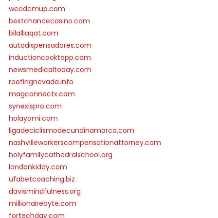
weedemup.com
bestchancecasino.com
bilalliaqat.com
autodispensadores.com
inductioncooktopp.com
newsmedicaltoday.com
roofingnevada.info
magconnectx.com
synexispro.com
holayomi.com
ligadeciclismodecundinamarca.com
nashvilleworkerscompensationattorney.com
holyfamilycathedralschool.org
londonkiddy.com
ufabetcoaching.biz
davismindfulness.org
millionairebyte.com
fortechday.com