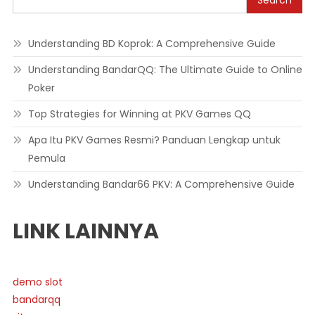
Search
Understanding BD Koprok: A Comprehensive Guide
Understanding BandarQQ: The Ultimate Guide to Online
Poker
Top Strategies for Winning at PKV Games QQ
Apa Itu PKV Games Resmi? Panduan Lengkap untuk
Pemula
Understanding Bandar66 PKV: A Comprehensive Guide
LINK LAINNYA
demo slot
bandarqq