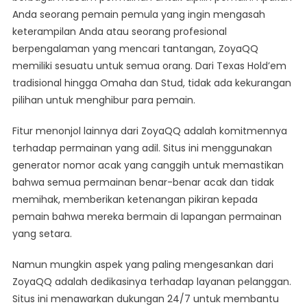
Anda seorang pemain pemula yang ingin mengasah
keterampilan Anda atau seorang profesional
berpengalaman yang mencari tantangan, ZoyaQQ
memiliki sesuatu untuk semua orang. Dari Texas Hold’em
tradisional hingga Omaha dan Stud, tidak ada kekurangan
pilihan untuk menghibur para pemain.
Fitur menonjol lainnya dari ZoyaQQ adalah komitmennya
terhadap permainan yang adil. Situs ini menggunakan
generator nomor acak yang canggih untuk memastikan
bahwa semua permainan benar-benar acak dan tidak
memihak, memberikan ketenangan pikiran kepada
pemain bahwa mereka bermain di lapangan permainan
yang setara.
Namun mungkin aspek yang paling mengesankan dari
ZoyaQQ adalah dedikasinya terhadap layanan pelanggan.
Situs ini menawarkan dukungan 24/7 untuk membantu