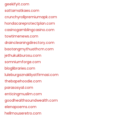
geekifyit.com
sattamatkaes.com
crunchyrollpremiumapk.com
hondacareprotectplan.com
casinogamblingcasino.com
towtimenews.com
draincleaningdirectory.com
baotangmythuathcm.com
jethukukburosu.com
somniumforge.com
bloglibraries.com
luleburgaznakliyatfirmasi.com
thebapehoodie.com
parasosyal.com
enticingmuslim.com
goodhealthsoundwealth.com
elenapoems.com
hellmouseretro.com