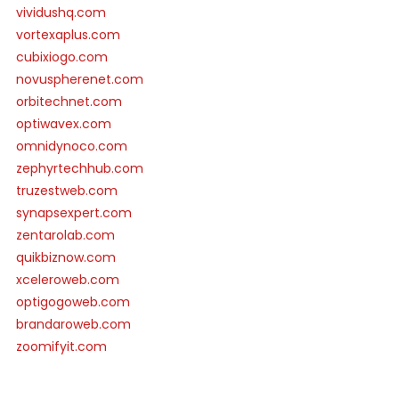
vividushq.com
vortexaplus.com
cubixiogo.com
novuspherenet.com
orbitechnet.com
optiwavex.com
omnidynoco.com
zephyrtechhub.com
truzestweb.com
synapsexpert.com
zentarolab.com
quikbiznow.com
xceleroweb.com
optigogoweb.com
brandaroweb.com
zoomifyit.com