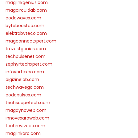
maglinkgenius.com
magcircuitlab.com
codewavex.com
byteboostco.com
elektrabyteco.com
magconnectxpert.com
truzestgenius.com
techpulsenet.com
zephyrtechxpert.com
infovortexco.com
digizinelab.com
techwavego.com
codepulsex.com
techscopetech.com
magdynoweb.com
innovexaroweb.com
techreviveco.com
maglinkaro.com