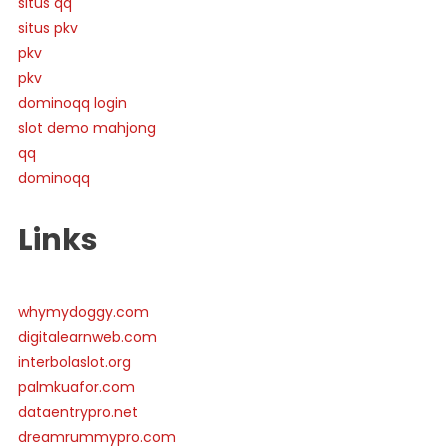
situs qq
situs pkv
pkv
pkv
dominoqq login
slot demo mahjong
qq
dominoqq
Links
whymydoggy.com
digitalearnweb.com
interbolaslot.org
palmkuafor.com
dataentrypro.net
dreamrummypro.com