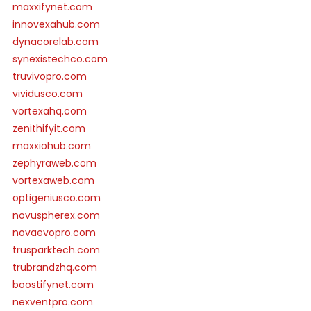
maxxifynet.com
innovexahub.com
dynacorelab.com
synexistechco.com
truvivopro.com
vividusco.com
vortexahq.com
zenithifyit.com
maxxiohub.com
zephyraweb.com
vortexaweb.com
optigeniusco.com
novuspherex.com
novaevopro.com
trusparktech.com
trubrandzhq.com
boostifynet.com
nexventpro.com