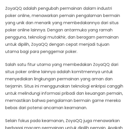
ZoyaQQ adalah pengubah permainan dalam industri
poker online, menawarkan pemain pengalaman bermain
yang unik dan menarik yang membedakannya dari situs
poker online lainnya. Dengan antarmuka yang ramah
pengguna, teknologi mutakhir, dan beragam permainan
untuk dipilih, ZoyaQQ dengan cepat menjadi tujuan
utama bagi para penggemar poker.
Salah satu fitur utama yang membedakan ZoyaQQ dari
situs poker online lainnya adalah komitmennya untuk
menyediakan lingkungan permainan yang aman dan
terjamin. Situs ini menggunakan teknologi enkripsi canggih
untuk melindungi informasi pribadi dan keuangan pemain,
memastikan bahwa pengalaman bermain game mereka
bebas dari potensi ancaman keamanan.
Selain fokus pada keamanan, ZoyaQQ juga menawarkan
berbagai macam permainan untuk dipilih pemain. Apakah