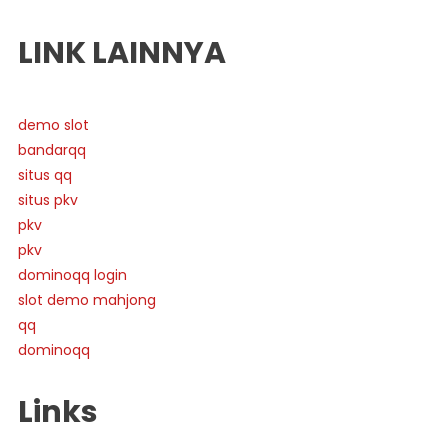
LINK LAINNYA
demo slot
bandarqq
situs qq
situs pkv
pkv
pkv
dominoqq login
slot demo mahjong
qq
dominoqq
Links