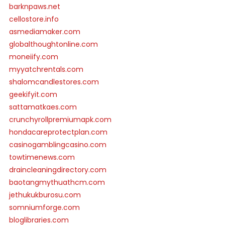
barknpaws.net
cellostore.info
asmediamaker.com
globalthoughtonline.com
moneiify.com
myyatchrentals.com
shalomcandlestores.com
geekifyit.com
sattamatkaes.com
crunchyrollpremiumapk.com
hondacareprotectplan.com
casinogamblingcasino.com
towtimenews.com
draincleaningdirectory.com
baotangmythuathcm.com
jethukukburosu.com
somniumforge.com
bloglibraries.com