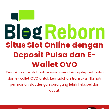
Skip
to
content
Situs Slot Online dengan
Deposit Pulsa dan E-
Wallet OVO
Temukan situs slot online yang mendukung deposit pulsa
dan e-wallet OVO untuk kemudahan transaksi. Nikmati
permainan slot dengan cara yang lebih fleksibel dan
cepat.