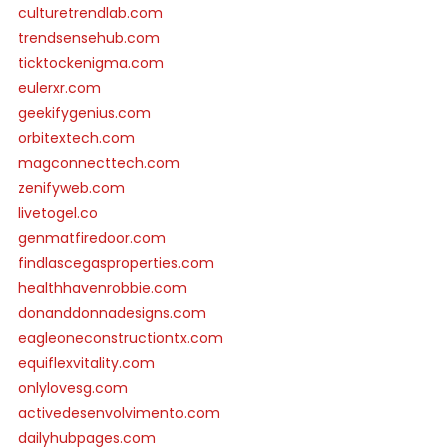
culturetrendlab.com
trendsensehub.com
ticktockenigma.com
eulerxr.com
geekifygenius.com
orbitextech.com
magconnecttech.com
zenifyweb.com
livetogel.co
genmatfiredoor.com
findlascegasproperties.com
healthhavenrobbie.com
donanddonnadesigns.com
eagleoneconstructiontx.com
equiflexvitality.com
onlylovesg.com
activedesenvolvimento.com
dailyhubpages.com