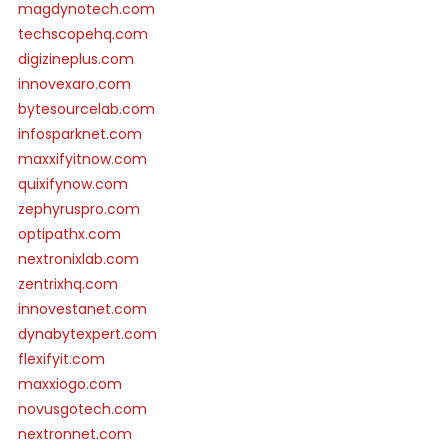
magdynotech.com
techscopehq.com
digizineplus.com
innovexaro.com
bytesourcelab.com
infosparknet.com
maxxifyitnow.com
quixifynow.com
zephyruspro.com
optipathx.com
nextronixlab.com
zentrixhq.com
innovestanet.com
dynabytexpert.com
flexifyit.com
maxxiogo.com
novusgotech.com
nextronnet.com