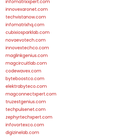
infomatrixxpert.com
innovexaronet.com
techvistanow.com
infomatrixhq.com
cubixiosparklab.com
novaevotech.com
innovextechco.com
maglinkgenius.com
magcircuitlab.com
codewavex.com
byteboostco.com
elektrabyteco.com
magconnectxpert.com
truzestgenius.com
techpulsenet.com
zephyrtechxpert.com
infovortexco.com
digizinelab.com