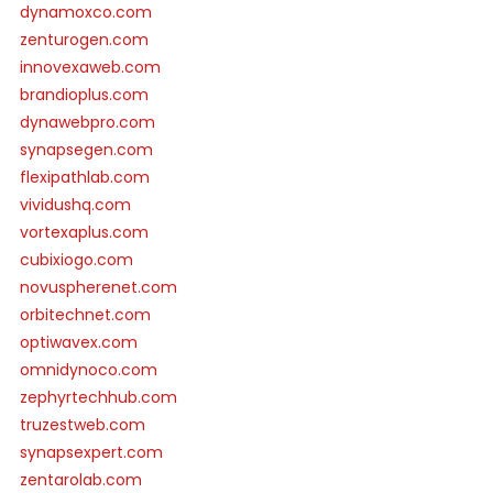
dynamoxco.com
zenturogen.com
innovexaweb.com
brandioplus.com
dynawebpro.com
synapsegen.com
flexipathlab.com
vividushq.com
vortexaplus.com
cubixiogo.com
novuspherenet.com
orbitechnet.com
optiwavex.com
omnidynoco.com
zephyrtechhub.com
truzestweb.com
synapsexpert.com
zentarolab.com