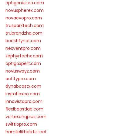
optigeniusco.com
novuspherex.com
novaevopro.com
trusparktech.com
trubrandzhq.com
boostifynet.com
nexventpro.com
zephyrtechx.com
optigoxpert.com
novuswayz.com
actifypro.com
dynaboostx.com
instaflexco.com
innovistapro.com
flexiboostlab.com
vortexohqplus.com
swiftiopro.com
hamilelikbelirtisi.net