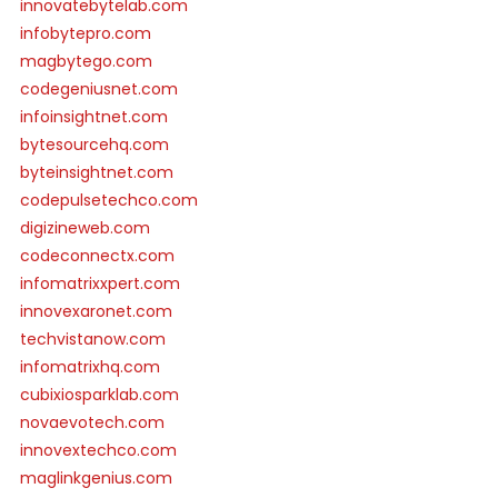
innovatebytelab.com
infobytepro.com
magbytego.com
codegeniusnet.com
infoinsightnet.com
bytesourcehq.com
byteinsightnet.com
codepulsetechco.com
digizineweb.com
codeconnectx.com
infomatrixxpert.com
innovexaronet.com
techvistanow.com
infomatrixhq.com
cubixiosparklab.com
novaevotech.com
innovextechco.com
maglinkgenius.com