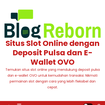
Skip
to
content
Situs Slot Online dengan
Deposit Pulsa dan E-
Wallet OVO
Temukan situs slot online yang mendukung deposit pulsa
dan e-wallet OVO untuk kemudahan transaksi. Nikmati
permainan slot dengan cara yang lebih fleksibel dan
cepat.