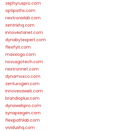
zephyruspro.com
optipathx.com
nextronixlab.com
zentrixhq.com
innovestanet.com
dynabytexpert.com
flexifyit.com
maxxiogo.com
novusgotech.com
nextronnet.com
dynamoxco.com
zenturogen.com
innovexaweb.com
brandioplus.com
dynawebpro.com
synapsegen.com
flexipathlab.com
vividushq.com