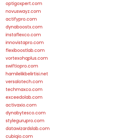
optigoxpert.com
novuswayz.com
actifypro.com
dynaboostx.com
instaflexco.com
innovistapro.com
flexiboostlab.com
vortexohqplus.com
swiftiopro.com
hamilelikbelirtisi.net
versalotech.com
techmaxco.com
exceedolab.com
activaxio.com
dynabytesco.com
stylegurupro.com
datawizardslab.com
cubiqio.com