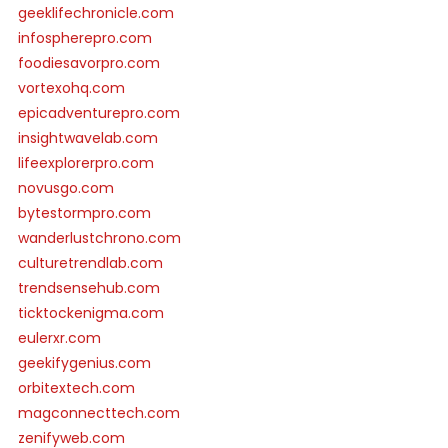
geeklifechronicle.com
infospherepro.com
foodiesavorpro.com
vortexohq.com
epicadventurepro.com
insightwavelab.com
lifeexplorerpro.com
novusgo.com
bytestormpro.com
wanderlustchrono.com
culturetrendlab.com
trendsensehub.com
ticktockenigma.com
eulerxr.com
geekifygenius.com
orbitextech.com
magconnecttech.com
zenifyweb.com