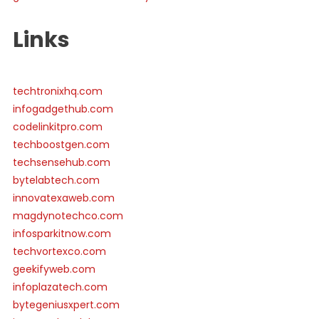
Links
techtronixhq.com
infogadgethub.com
codelinkitpro.com
techboostgen.com
techsensehub.com
bytelabtech.com
innovatexaweb.com
magdynotechco.com
infosparkitnow.com
techvortexco.com
geekifyweb.com
infoplazatech.com
bytegeniusxpert.com