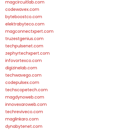
magcircuitlab.com
codewavex.com
byteboostco.com
elektrabyteco.com
magconnectxpert.com
truzestgenius.com
techpulsenet.com
zephyrtechxpert.com
infovortexco.com
digizinelab.com
techwavego.com
codepulsex.com
techscopetech.com
magdynoweb.com
innovexaroweb.com
techreviveco.com
maglinkaro.com
dynabytenet.com