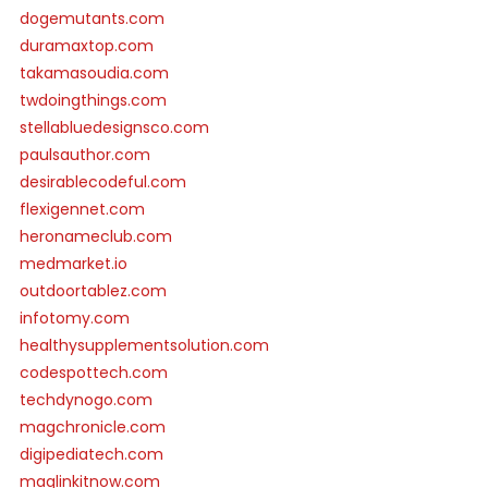
dogemutants.com
duramaxtop.com
takamasoudia.com
twdoingthings.com
stellabluedesignsco.com
paulsauthor.com
desirablecodeful.com
flexigennet.com
heronameclub.com
medmarket.io
outdoortablez.com
infotomy.com
healthysupplementsolution.com
codespottech.com
techdynogo.com
magchronicle.com
digipediatech.com
maglinkitnow.com