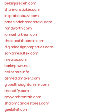
belanjareceh.com
shannonsticker.com
insprationbuzz.com
passeiodebarcoarraial.com
fondworth.com
iamseharkhan.com
thelatestkhabrain.com
digitaldesignproperties.com
sarkariresultex.com
mealizo.com
barknpaws.net
cellostore.info
asmediamaker.com
globalthoughtonline.com
moneiify.com
myyatchrentals.com
shalomcandlestores.com
geekifyit.com