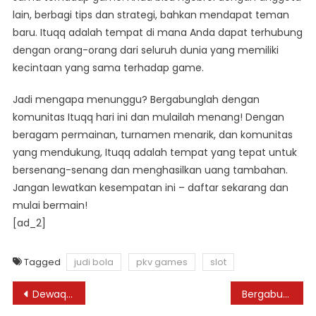
lain, berbagi tips dan strategi, bahkan mendapat teman
baru. Ituqq adalah tempat di mana Anda dapat terhubung
dengan orang-orang dari seluruh dunia yang memiliki
kecintaan yang sama terhadap game.
Jadi mengapa menunggu? Bergabunglah dengan
komunitas Ituqq hari ini dan mulailah menang! Dengan
beragam permainan, turnamen menarik, dan komunitas
yang mendukung, Ituqq adalah tempat yang tepat untuk
bersenang-senang dan menghasilkan uang tambahan.
Jangan lewatkan kesempatan ini – daftar sekarang dan
mulai bermain!
[ad_2]
Tagged
judi bola
pkv games
slot
Post
Dewaqq: Tiket Anda menuju Hiburan Tanpa Akhir dan Hadiah Menarik
Bergabunglah dengan Winning Circle di SahabatQQ: Tiket Anda Menuju Kemenangan Besar dan Hadiah Menarik