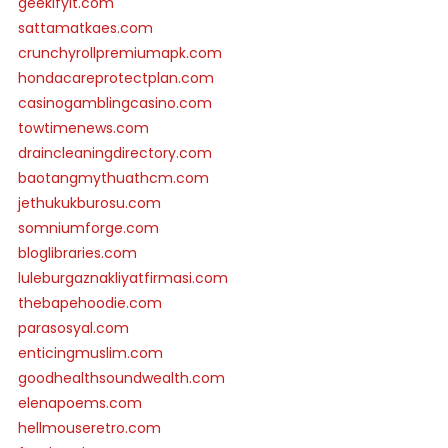
geekifyit.com
sattamatkaes.com
crunchyrollpremiumapk.com
hondacareprotectplan.com
casinogamblingcasino.com
towtimenews.com
draincleaningdirectory.com
baotangmythuathcm.com
jethukukburosu.com
somniumforge.com
bloglibraries.com
luleburgaznakliyatfirmasi.com
thebapehoodie.com
parasosyal.com
enticingmuslim.com
goodhealthsoundwealth.com
elenapoems.com
hellmouseretro.com