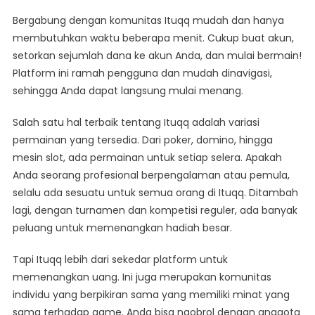
Bergabung dengan komunitas Ituqq mudah dan hanya
membutuhkan waktu beberapa menit. Cukup buat akun,
setorkan sejumlah dana ke akun Anda, dan mulai bermain!
Platform ini ramah pengguna dan mudah dinavigasi,
sehingga Anda dapat langsung mulai menang.
Salah satu hal terbaik tentang Ituqq adalah variasi
permainan yang tersedia. Dari poker, domino, hingga
mesin slot, ada permainan untuk setiap selera. Apakah
Anda seorang profesional berpengalaman atau pemula,
selalu ada sesuatu untuk semua orang di Ituqq. Ditambah
lagi, dengan turnamen dan kompetisi reguler, ada banyak
peluang untuk memenangkan hadiah besar.
Tapi Ituqq lebih dari sekedar platform untuk
memenangkan uang. Ini juga merupakan komunitas
individu yang berpikiran sama yang memiliki minat yang
sama terhadap game. Anda bisa ngobrol dengan anggota