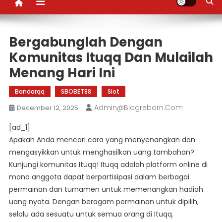
Bergabunglah Dengan
Komunitas Ituqq Dan Mulailah
Menang Hari Ini
Bandarqq
SBOBET88
Slot
Admin@blogreborn.com
December 12, 2025
[ad_1]
Apakah Anda mencari cara yang menyenangkan dan
mengasyikkan untuk menghasilkan uang tambahan?
Kunjungi komunitas Ituqq! Ituqq adalah platform online di
mana anggota dapat berpartisipasi dalam berbagai
permainan dan turnamen untuk memenangkan hadiah
uang nyata. Dengan beragam permainan untuk dipilih,
selalu ada sesuatu untuk semua orang di Ituqq.