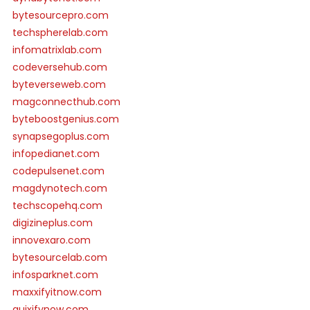
bytesourcepro.com
techspherelab.com
infomatrixlab.com
codeversehub.com
byteverseweb.com
magconnecthub.com
byteboostgenius.com
synapsegoplus.com
infopedianet.com
codepulsenet.com
magdynotech.com
techscopehq.com
digizineplus.com
innovexaro.com
bytesourcelab.com
infosparknet.com
maxxifyitnow.com
quixifynow.com