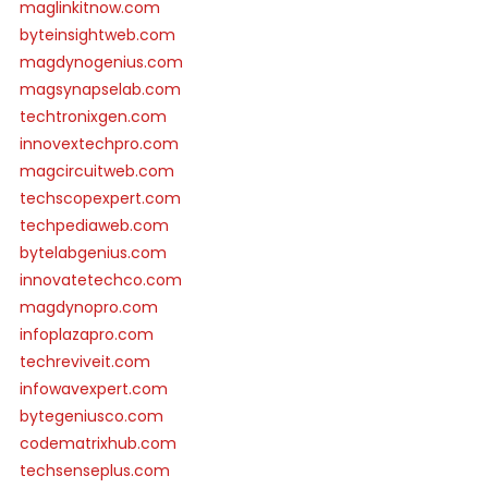
maglinkitnow.com
byteinsightweb.com
magdynogenius.com
magsynapselab.com
techtronixgen.com
innovextechpro.com
magcircuitweb.com
techscopexpert.com
techpediaweb.com
bytelabgenius.com
innovatetechco.com
magdynopro.com
infoplazapro.com
techreviveit.com
infowavexpert.com
bytegeniusco.com
codematrixhub.com
techsenseplus.com