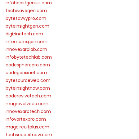
infoboostgenius.com
techwavegen.com
bytesavvypro.com
byteinsightgen.com
digizinetech.com
infomatrixgen.com
innovexarolab.com
infobytetechlab.com
codespherepro.com
codegenixnet.com
bytesourceweb.com
byteinsightnow.com
coderevivetech.com
magrevolveco.com
innovexarotech.com
infovortexpro.com
magcircuitplus.com
techscopeitnow.com