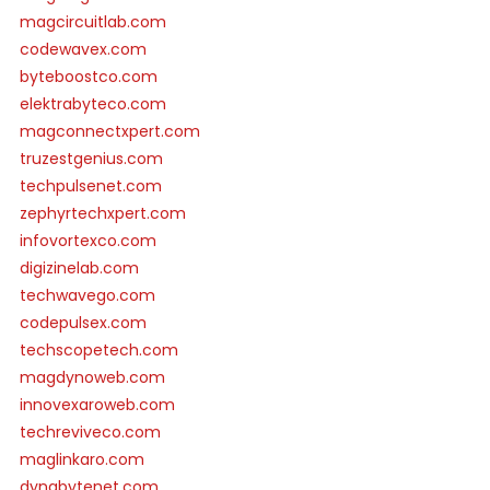
magcircuitlab.com
codewavex.com
byteboostco.com
elektrabyteco.com
magconnectxpert.com
truzestgenius.com
techpulsenet.com
zephyrtechxpert.com
infovortexco.com
digizinelab.com
techwavego.com
codepulsex.com
techscopetech.com
magdynoweb.com
innovexaroweb.com
techreviveco.com
maglinkaro.com
dynabytenet.com