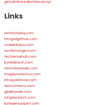
getcaminorealestateusa.xyz
Links
techtronixhq.com
infogadgethub.com
codelinkitpro.com
techboostgen.com
techsensehub.com
bytelabtech.com
innovatexaweb.com
magdynotechco.com
infosparkitnow.com
techvortexco.com
geekifyweb.com
infoplazatech.com
bytegeniusxpert.com