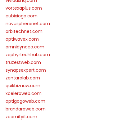
vividushq.com
vortexaplus.com
cubixiogo.com
novuspherenet.com
orbitechnet.com
optiwavex.com
omnidynoco.com
zephyrtechhub.com
truzestweb.com
synapsexpert.com
zentarolab.com
quikbiznow.com
xceleroweb.com
optigogoweb.com
brandaroweb.com
zoomifyit.com