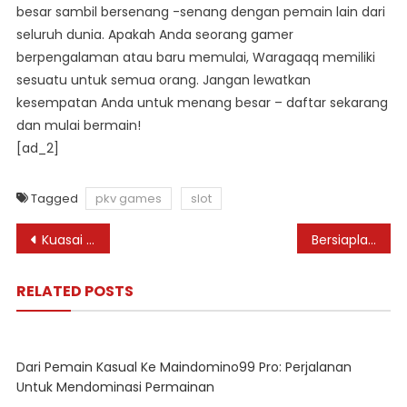
besar sambil bersenang -senang dengan pemain lain dari
seluruh dunia. Apakah Anda seorang gamer
berpengalaman atau baru memulai, Waragaqq memiliki
sesuatu untuk semua orang. Jangan lewatkan
kesempatan Anda untuk menang besar – daftar sekarang
dan mulai bermain!
[ad_2]
Tagged
pkv games
slot
Post
Kuasai seni poker dengan pokerpelangi: tips dan trik untuk sukses
Bersiaplah untuk menang besar dengan game DepoQQ yang menarik
navigation
RELATED POSTS
Dari Pemain Kasual Ke Maindomino99 Pro: Perjalanan
Untuk Mendominasi Permainan