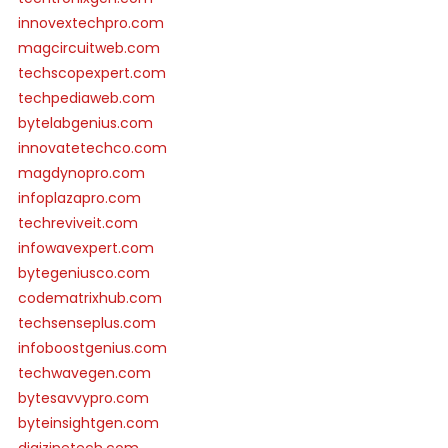
innovextechpro.com
magcircuitweb.com
techscopexpert.com
techpediaweb.com
bytelabgenius.com
innovatetechco.com
magdynopro.com
infoplazapro.com
techreviveit.com
infowavexpert.com
bytegeniusco.com
codematrixhub.com
techsenseplus.com
infoboostgenius.com
techwavegen.com
bytesavvypro.com
byteinsightgen.com
digizinetech.com