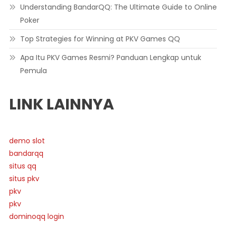
Understanding BandarQQ: The Ultimate Guide to Online
Poker
Top Strategies for Winning at PKV Games QQ
Apa Itu PKV Games Resmi? Panduan Lengkap untuk
Pemula
LINK LAINNYA
demo slot
bandarqq
situs qq
situs pkv
pkv
pkv
dominoqq login