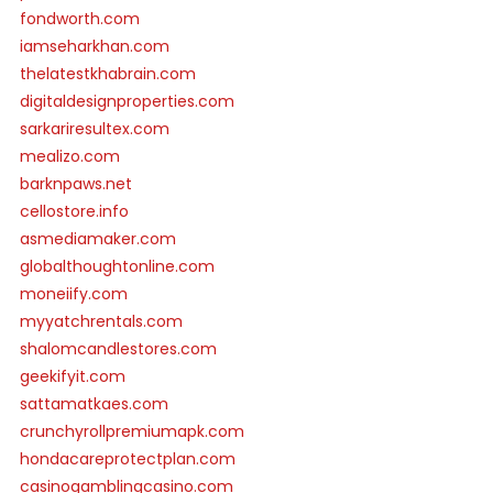
fondworth.com
iamseharkhan.com
thelatestkhabrain.com
digitaldesignproperties.com
sarkariresultex.com
mealizo.com
barknpaws.net
cellostore.info
asmediamaker.com
globalthoughtonline.com
moneiify.com
myyatchrentals.com
shalomcandlestores.com
geekifyit.com
sattamatkaes.com
crunchyrollpremiumapk.com
hondacareprotectplan.com
casinogamblingcasino.com