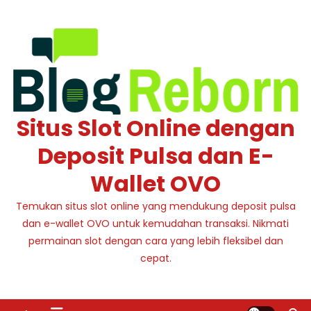
Skip
to
content
Situs Slot Online dengan
Deposit Pulsa dan E-
Wallet OVO
Temukan situs slot online yang mendukung deposit pulsa
dan e-wallet OVO untuk kemudahan transaksi. Nikmati
permainan slot dengan cara yang lebih fleksibel dan
cepat.