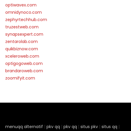
optiwavex.com
omnidynoco.com
zephyrtechhub.com
truzestweb.com
synapsexpert.com
zentarolab.com
quikbiznow.com
xceleroweb.com
optigogoweb.com
brandaroweb.com
zoomifyit.com
menuqq alternatif
|
pkv qq
|
pkv qq
|
situs pkv
|
situs qq
|