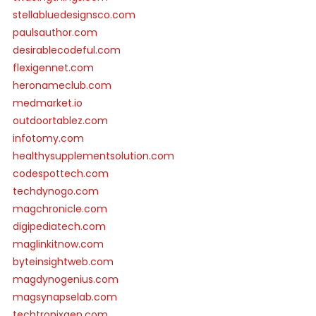
stellabluedesignsco.com
paulsauthor.com
desirablecodeful.com
flexigennet.com
heronameclub.com
medmarket.io
outdoortablez.com
infotomy.com
healthysupplementsolution.com
codespottech.com
techdynogo.com
magchronicle.com
digipediatech.com
maglinkitnow.com
byteinsightweb.com
magdynogenius.com
magsynapselab.com
techtronixgen.com