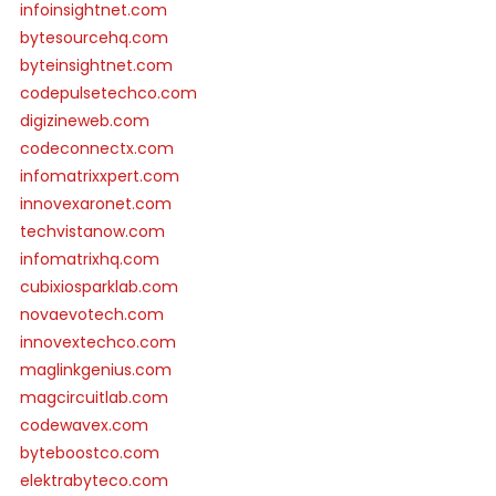
infoinsightnet.com
bytesourcehq.com
byteinsightnet.com
codepulsetechco.com
digizineweb.com
codeconnectx.com
infomatrixxpert.com
innovexaronet.com
techvistanow.com
infomatrixhq.com
cubixiosparklab.com
novaevotech.com
innovextechco.com
maglinkgenius.com
magcircuitlab.com
codewavex.com
byteboostco.com
elektrabyteco.com