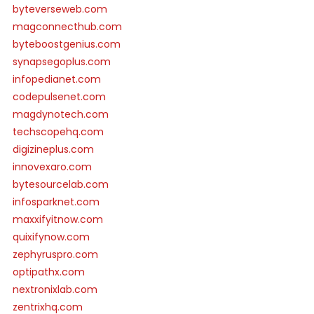
byteverseweb.com
magconnecthub.com
byteboostgenius.com
synapsegoplus.com
infopedianet.com
codepulsenet.com
magdynotech.com
techscopehq.com
digizineplus.com
innovexaro.com
bytesourcelab.com
infosparknet.com
maxxifyitnow.com
quixifynow.com
zephyruspro.com
optipathx.com
nextronixlab.com
zentrixhq.com