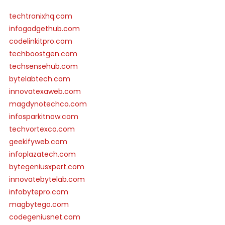
techtronixhq.com
infogadgethub.com
codelinkitpro.com
techboostgen.com
techsensehub.com
bytelabtech.com
innovatexaweb.com
magdynotechco.com
infosparkitnow.com
techvortexco.com
geekifyweb.com
infoplazatech.com
bytegeniusxpert.com
innovatebytelab.com
infobytepro.com
magbytego.com
codegeniusnet.com