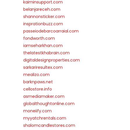
kaiminsupport.com
belanjareceh.com
shannonsticker.com
insprationbuzz.com
passeiodebarcoarraial.com
fondworth.com
iamseharkhan.com
thelatestkhabrain.com
digitaldesignproperties.com
sarkariresultex.com
mealizo.com
barknpaws.net
cellostore.info
asmediamaker.com
globalthoughtonline.com
moneiify.com
myyatchrentals.com
shalomcandlestores.com