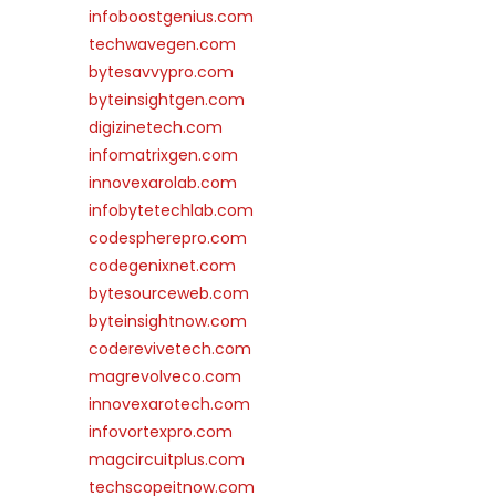
infoboostgenius.com
techwavegen.com
bytesavvypro.com
byteinsightgen.com
digizinetech.com
infomatrixgen.com
innovexarolab.com
infobytetechlab.com
codespherepro.com
codegenixnet.com
bytesourceweb.com
byteinsightnow.com
coderevivetech.com
magrevolveco.com
innovexarotech.com
infovortexpro.com
magcircuitplus.com
techscopeitnow.com