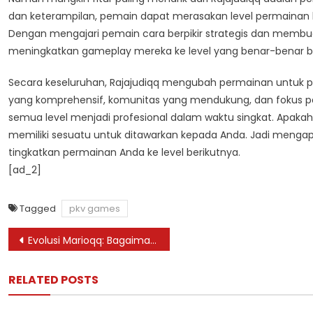
dan keterampilan, pemain dapat merasakan level permainan b
Dengan mengajari pemain cara berpikir strategis dan membu
meningkatkan gameplay mereka ke level yang benar-benar b
Secara keseluruhan, Rajajudiqq mengubah permainan untuk 
yang komprehensif, komunitas yang mendukung, dan fokus pa
semua level menjadi profesional dalam waktu singkat. Apaka
memiliki sesuatu untuk ditawarkan kepada Anda. Jadi menga
tingkatkan permainan Anda ke level berikutnya.
[ad_2]
Tagged
pkv games
Post
Evolusi Marioqq: Bagaimana Game Ini Tetap Relevan dalam Lanskap Game Kompetitif
navigation
RELATED POSTS