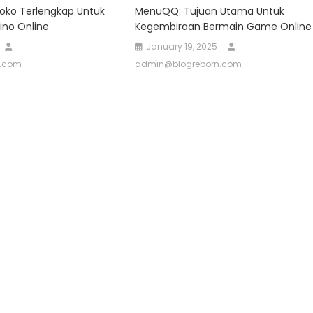
oko Terlengkap Untuk
MenuQQ: Tujuan Utama Untuk
ino Online
Kegembiraan Bermain Game Online
January 19, 2025
n.com
admin@blogreborn.com