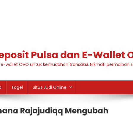
Deposit Pulsa dan E-Wallet
e-wallet OVO untuk kemudahan transaksi. Nikmati permainan slo
o
Togel
Situs Judi Online
imana Rajajudiqq Mengubah