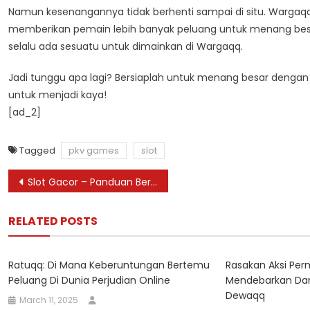
Namun kesenangannya tidak berhenti sampai di situ. Warga
memberikan pemain lebih banyak peluang untuk menang besar
selalu ada sesuatu untuk dimainkan di Wargaqq.
Jadi tunggu apa lagi? Bersiaplah untuk menang besar dengan
untuk menjadi kaya!
[ad_2]
Tagged
pkv games
slot
Post
Slot Gacor – Panduan Bermain Poker Online di Situs Terpercaya
navigation
RELATED POSTS
Ratuqq: Di Mana Keberuntungan Bertemu
Rasakan Aksi Pe
Peluang Di Dunia Perjudian Online
Mendebarkan Da
Dewaqq
March 11, 2025