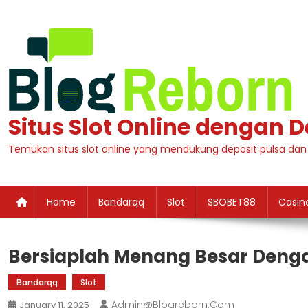
Skip
to
content
Situs Slot Online dengan 
Temukan situs slot online yang mendukung deposit pulsa dan 
Home
Bandarqq
Slot
SBOBET88
Casin
Bersiaplah Menang Besar Den
Bandarqq
Slot
Admin@blogreborn.com
January 11, 2025