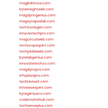
maglinkitnow.com
byteinsightweb.com
magdynogenius.com
magsynapselab.com
techtronixgen.com
innovextechpro.com
magcircuitweb.com
techscopexpert.com
techpediaweb.com
bytelabgenius.com
innovatetechco.com
magdynopro.com
infoplazapro.com
techreviveit.com
infowavexpert.com
bytegeniusco.com
codematrixhub.com
techsenseplus.com