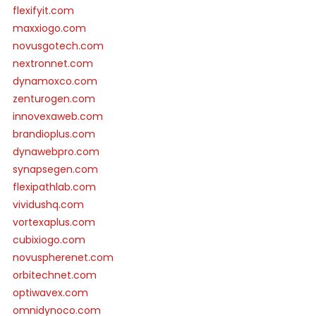
flexifyit.com
maxxiogo.com
novusgotech.com
nextronnet.com
dynamoxco.com
zenturogen.com
innovexaweb.com
brandioplus.com
dynawebpro.com
synapsegen.com
flexipathlab.com
vividushq.com
vortexaplus.com
cubixiogo.com
novuspherenet.com
orbitechnet.com
optiwavex.com
omnidynoco.com