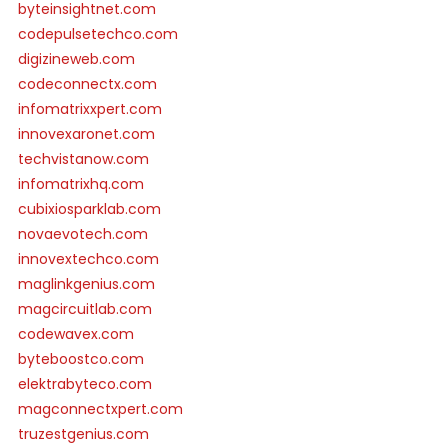
byteinsightnet.com
codepulsetechco.com
digizineweb.com
codeconnectx.com
infomatrixxpert.com
innovexaronet.com
techvistanow.com
infomatrixhq.com
cubixiosparklab.com
novaevotech.com
innovextechco.com
maglinkgenius.com
magcircuitlab.com
codewavex.com
byteboostco.com
elektrabyteco.com
magconnectxpert.com
truzestgenius.com