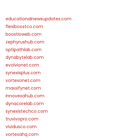
educationalnewsupdates.com
flexiboostco.com
boostioweb.com
zephyrushub.com
optipathlab.com
dynabytelab.com
evolvionet.com
synexisplus.com
vortexonet.com
maxxifynet.com
innovexahub.com
dynacorelab.com
synexistechco.com
truvivopro.com
vividusco.com
vortexahq.com