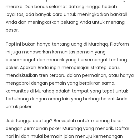
mereka. Dari bonus selamat datang hingga hadiah
loyalitas, ada banyak cara untuk meningkatkan bankroll
Anda dan meningkatkan peluang Anda untuk menang
besar.
Tapi ini bukan hanya tentang uang di Murahqq. Platform
ini juga menawarkan komunitas pemain yang
bersemangat dan menarik yang bersemangat tentang
poker. Apakah Anda ingin mempelajari strategi baru,
mendiskusikan tren terbaru dalam permainan, atau hanya
mengobrol dengan pemain yang berpikiran sama,
komunitas di Murahqq adalah tempat yang tepat untuk
terhubung dengan orang lain yang berbagi hasrat Anda
untuk poker.
Jadi tunggu apa lagi? Bersiaplah untuk menang besar
dengan permainan poker Murahqq yang menarik. Daftar
hari ini dan mulai bermain jalan menuju kemenangan