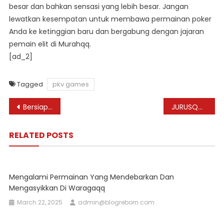
besar dan bahkan sensasi yang lebih besar. Jangan
lewatkan kesempatan untuk membawa permainan poker
Anda ke ketinggian baru dan bergabung dengan jajaran
pemain elit di Murahqq.
[ad_2]
Tagged
pkv games
Post
Bersiaplah untuk menang besar dengan pengalaman bermain game top-ratujudiqq
JURUSQQ: Tiket Anda ke Endless Entertainment and Rewards
navigation
RELATED POSTS
Mengalami Permainan Yang Mendebarkan Dan
Mengasyikkan Di Waragaqq
March 22, 2025
admin@blogreborn.com