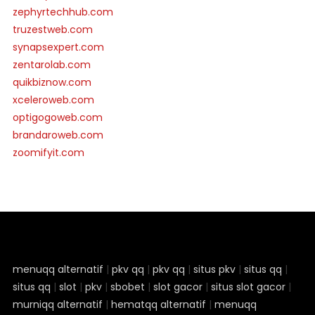
zephyrtechhub.com
truzestweb.com
synapsexpert.com
zentarolab.com
quikbiznow.com
xceleroweb.com
optigogoweb.com
brandaroweb.com
zoomifyit.com
menuqq alternatif
|
pkv qq
|
pkv qq
|
situs pkv
|
situs qq
|
situs qq
|
slot
|
pkv
|
sbobet
|
slot gacor
|
situs slot gacor
|
murniqq alternatif
|
hematqq alternatif
|
menuqq