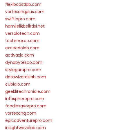
flexiboostlab.com
vortexohqplus.com
swiftiopro.com
hamilelikbelirtisi.net
versalotech.com
techmaxco.com
exceedolab.com
activaxio.com
dynabytesco.com
stylegurupro.com
datawizardslab.com
cubiqio.com
geeklifechronicle.com
infospherepro.com
foodiesavorpro.com
vortexohq.com
epicadventurepro.com
insightwavelab.com