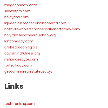
magconnectx.com
synexispro.com
holayomi.com
ligadeciclismodecundinamarca.com
nashvilleworkerscompensationattorney.com
holyfamilycathedralschool.org
londonkiddy.com
ufabetcoaching.biz
davismindfulness.org
millionairebyte.com
fortechday.com
getcaminorealestateusa.xyz
Links
techtronixhq.com