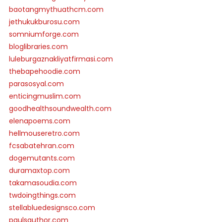
baotangmythuathcm.com
jethukukburosu.com
somniumforge.com
bloglibraries.com
luleburgaznakliyatfirmasi.com
thebapehoodie.com
parasosyal.com
enticingmuslim.com
goodhealthsoundwealth.com
elenapoems.com
hellmouseretro.com
fcsabatehran.com
dogemutants.com
duramaxtop.com
takamasoudia.com
twdoingthings.com
stellabluedesignsco.com
paulsauthor.com