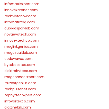
infomatrixxpert.com
innovexaronet.com
techvistanow.com
infomatrixhq.com
cubixiosparklab.com
novaevotech.com
innovextechco.com
maglinkgenius.com
magcircuitlab.com
codewavex.com
byteboostco.com
elektrabyteco.com
magconnectxpert.com
truzestgenius.com
techpulsenet.com
zephyrtechxpert.com
infovortexco.com
digizinelab.com