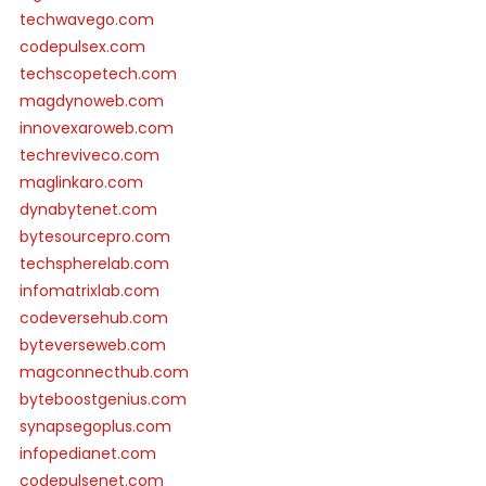
techwavego.com
codepulsex.com
techscopetech.com
magdynoweb.com
innovexaroweb.com
techreviveco.com
maglinkaro.com
dynabytenet.com
bytesourcepro.com
techspherelab.com
infomatrixlab.com
codeversehub.com
byteverseweb.com
magconnecthub.com
byteboostgenius.com
synapsegoplus.com
infopedianet.com
codepulsenet.com