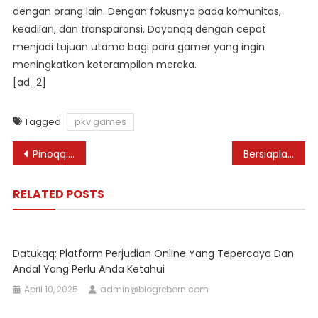
dengan orang lain. Dengan fokusnya pada komunitas,
keadilan, dan transparansi, Doyanqq dengan cepat
menjadi tujuan utama bagi para gamer yang ingin
meningkatkan keterampilan mereka.
[ad_2]
Tagged
pkv games
Post
Pinoqq: Platform Utama untuk Bersosialisasi dan Menang Besar
Bersiaplah Mendominasi Dunia Poker Online bersama SuryaQQ: Begini Caranya
navigation
RELATED POSTS
Datukqq: Platform Perjudian Online Yang Tepercaya Dan
Andal Yang Perlu Anda Ketahui
April 10, 2025
admin@blogreborn.com