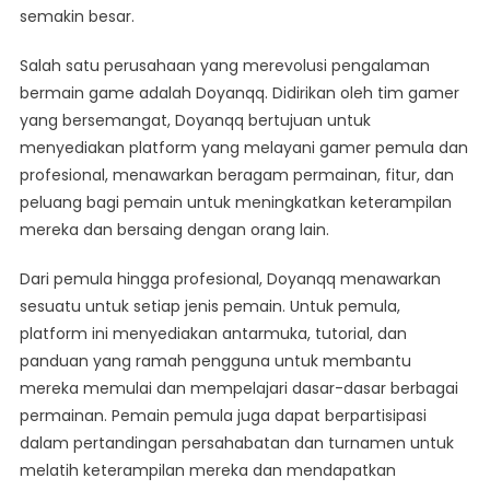
semakin besar.
Salah satu perusahaan yang merevolusi pengalaman
bermain game adalah Doyanqq. Didirikan oleh tim gamer
yang bersemangat, Doyanqq bertujuan untuk
menyediakan platform yang melayani gamer pemula dan
profesional, menawarkan beragam permainan, fitur, dan
peluang bagi pemain untuk meningkatkan keterampilan
mereka dan bersaing dengan orang lain.
Dari pemula hingga profesional, Doyanqq menawarkan
sesuatu untuk setiap jenis pemain. Untuk pemula,
platform ini menyediakan antarmuka, tutorial, dan
panduan yang ramah pengguna untuk membantu
mereka memulai dan mempelajari dasar-dasar berbagai
permainan. Pemain pemula juga dapat berpartisipasi
dalam pertandingan persahabatan dan turnamen untuk
melatih keterampilan mereka dan mendapatkan