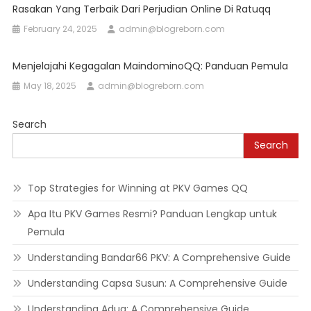
Rasakan Yang Terbaik Dari Perjudian Online Di Ratuqq
February 24, 2025
admin@blogreborn.com
Menjelajahi Kegagalan MaindominoQQ: Panduan Pemula
May 18, 2025
admin@blogreborn.com
Search
Search
Top Strategies for Winning at PKV Games QQ
Apa Itu PKV Games Resmi? Panduan Lengkap untuk
Pemula
Understanding Bandar66 PKV: A Comprehensive Guide
Understanding Capsa Susun: A Comprehensive Guide
Understanding Aduq: A Comprehensive Guide