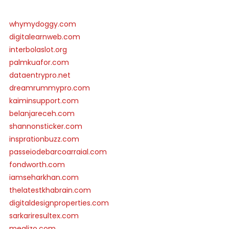
whymydoggy.com
digitalearnweb.com
interbolaslot.org
palmkuafor.com
dataentrypro.net
dreamrummypro.com
kaiminsupport.com
belanjareceh.com
shannonsticker.com
insprationbuzz.com
passeiodebarcoarraial.com
fondworth.com
iamseharkhan.com
thelatestkhabrain.com
digitaldesignproperties.com
sarkariresultex.com
mealizo.com