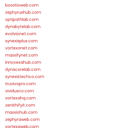
boostioweb.com
zephyrushub.com
optipathlab.com
dynabytelab.com
evolvionet.com
synexisplus.com
vortexonet.com
maxxifynet.com
innovexahub.com
dynacorelab.com
synexistechco.com
truvivopro.com
vividusco.com
vortexahq.com
zenithifyit.com
maxxiohub.com
zephyraweb.com
vortexaweb.com