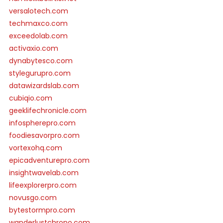
versalotech.com
techmaxco.com
exceedolab.com
activaxio.com
dynabytesco.com
stylegurupro.com
datawizardslab.com
cubiqio.com
geeklifechronicle.com
infospherepro.com
foodiesavorpro.com
vortexohq.com
epicadventurepro.com
insightwavelab.com
lifeexplorerpro.com
novusgo.com
bytestormpro.com
wanderlustchrono.com