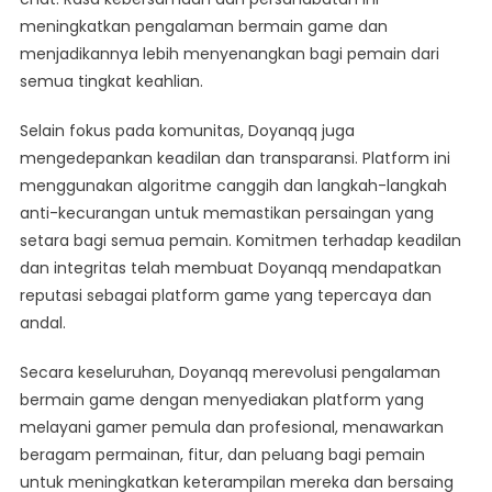
meningkatkan pengalaman bermain game dan
menjadikannya lebih menyenangkan bagi pemain dari
semua tingkat keahlian.
Selain fokus pada komunitas, Doyanqq juga
mengedepankan keadilan dan transparansi. Platform ini
menggunakan algoritme canggih dan langkah-langkah
anti-kecurangan untuk memastikan persaingan yang
setara bagi semua pemain. Komitmen terhadap keadilan
dan integritas telah membuat Doyanqq mendapatkan
reputasi sebagai platform game yang tepercaya dan
andal.
Secara keseluruhan, Doyanqq merevolusi pengalaman
bermain game dengan menyediakan platform yang
melayani gamer pemula dan profesional, menawarkan
beragam permainan, fitur, dan peluang bagi pemain
untuk meningkatkan keterampilan mereka dan bersaing