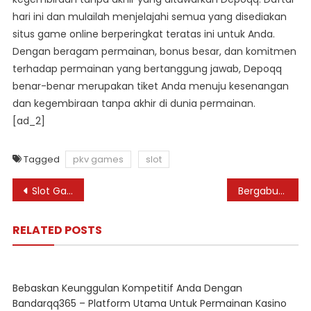
hari ini dan mulailah menjelajahi semua yang disediakan
situs game online berperingkat teratas ini untuk Anda.
Dengan beragam permainan, bonus besar, dan komitmen
terhadap permainan yang bertanggung jawab, Depoqq
benar-benar merupakan tiket Anda menuju kesenangan
dan kegembiraan tanpa akhir di dunia permainan.
[ad_2]
Tagged
pkv games
slot
Post
Slot Gacor Maxwin – Keunggulan Bermain di Situs Judi Bola Resmi
Bergabunglah dengan Revolusi Poker: Mengapa WedeQQ adalah Masa Depan Permainan Online
navigation
RELATED POSTS
Bebaskan Keunggulan Kompetitif Anda Dengan
Bandarqq365 – Platform Utama Untuk Permainan Kasino