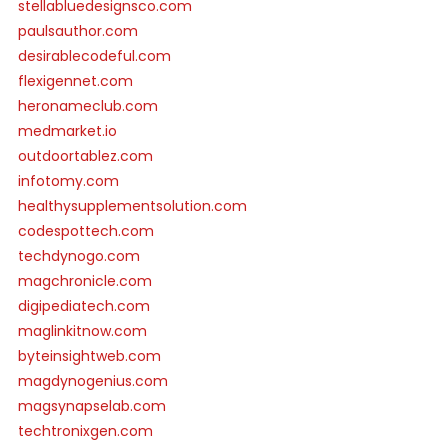
stellabluedesignsco.com
paulsauthor.com
desirablecodeful.com
flexigennet.com
heronameclub.com
medmarket.io
outdoortablez.com
infotomy.com
healthysupplementsolution.com
codespottech.com
techdynogo.com
magchronicle.com
digipediatech.com
maglinkitnow.com
byteinsightweb.com
magdynogenius.com
magsynapselab.com
techtronixgen.com