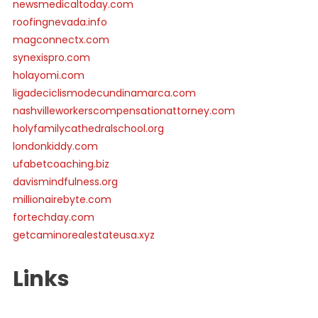
newsmedicaltoday.com
roofingnevada.info
magconnectx.com
synexispro.com
holayomi.com
ligadeciclismodecundinamarca.com
nashvilleworkerscompensationattorney.com
holyfamilycathedralschool.org
londonkiddy.com
ufabetcoaching.biz
davismindfulness.org
millionairebyte.com
fortechday.com
getcaminorealestateusa.xyz
Links