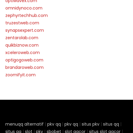
optiwavex.com
omnidynoco.com
zephyrtechhub.com
truzestweb.com
synapsexpert.com
zentarolab.com
quikbiznow.com
xceleroweb.com
optigogoweb.com
brandaroweb.com
zoomifyit.com
menuqq alternatif
|
pkv qq
|
pkv qq
|
situs pkv
|
situs qq
|
situs qq
|
slot
|
pkv
|
sbobet
|
slot gacor
|
situs slot gacor
|