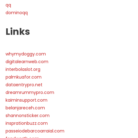
qq
dominoqq
Links
whymydoggy.com
digitalearnweb.com
interbolaslot.org
palmkuafor.com
dataentrypro.net
dreamrummypro.com
kaiminsupport.com
belanjareceh.com
shannonsticker.com
insprationbuzz.com
passeiodebarcoarraial.com