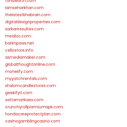
fondworth.com
iamseharkhan.com
thelatestkhabrain.com
digitaldesignproperties.com
sarkariresultex.com
mealizo.com
barknpaws.net
cellostore.info
asmediamaker.com
globalthoughtonline.com
moneiify.com
myyatchrentals.com
shalomcandlestores.com
geekifyit.com
sattamatkaes.com
crunchyrollpremiumapk.com
hondacareprotectplan.com
casinogamblingcasino.com