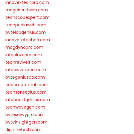
innovextechpro.com
magcircuitweb.com
techscopexpert.com
techpediaweb.com
bytelabgenius.com
innovatetechco.com
magdynopro.com
infoplazapro.com
techreviveit.com
infowavexpert.com
bytegeniusco.com
codematrixhub.com
techsenseplus.com
infoboostgenius.com
techwavegen.com
bytesavvypro.com
byteinsightgen.com
digizinetech.com