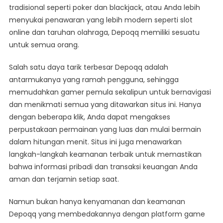
tradisional seperti poker dan blackjack, atau Anda lebih
menyukai penawaran yang lebih modern seperti slot
online dan taruhan olahraga, Depoqq memiliki sesuatu
untuk semua orang.
Salah satu daya tarik terbesar Depoqq adalah
antarmukanya yang ramah pengguna, sehingga
memudahkan gamer pemula sekalipun untuk bernavigasi
dan menikmati semua yang ditawarkan situs ini. Hanya
dengan beberapa klik, Anda dapat mengakses
perpustakaan permainan yang luas dan mulai bermain
dalam hitungan menit. Situs ini juga menawarkan
langkah-langkah keamanan terbaik untuk memastikan
bahwa informasi pribadi dan transaksi keuangan Anda
aman dan terjamin setiap saat.
Namun bukan hanya kenyamanan dan keamanan
Depoqq yang membedakannya dengan platform game