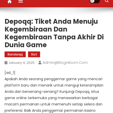
Depoqq: Tiket Anda Menuju
Kegembiraan Dan
Kegembiraan Tanpa Akhir Di
Dunia Game
Bandarqq
Slot
Admin@blogreborn.com
January 4, 2025
[ad_1]
Apakah Anda seorang penggemar game yang mencari
platform baru dan menarik untuk menguji keterampilan
Anda dan bersenang-senang? Kunjungi Depoqq, situs
game online terkemuka yang menawarkan berbagai
macam permainan untuk memenuhi setiap selera dan
preferensi. Baik Anda penggemar permainan kasino