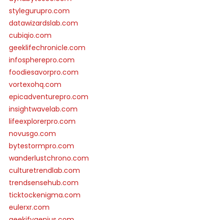
stylegurupro.com
datawizardslab.com
cubiqio.com
geeklifechronicle.com
infospherepro.com
foodiesavorpro.com
vortexohq.com
epicadventurepro.com
insightwavelab.com
lifeexplorerpro.com
novusgo.com
bytestormpro.com
wanderlustchrono.com
culturetrendlab.com
trendsensehub.com
ticktockenigma.com
eulerxr.com
geekifygenius.com