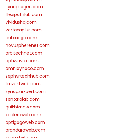
synapsegen.com
flexipathlab.com
vividushq.com
vortexaplus.com
cubixiogo.com
novuspherenet.com
orbitechnet.com
optiwavex.com
omnidynoco.com
zephyrtechhub.com
truzestweb.com
synapsexpert.com
zentarolab.com
quikbiznow.com
xceleroweb.com
optigogoweb.com
brandaroweb.com
zoomifyit.com