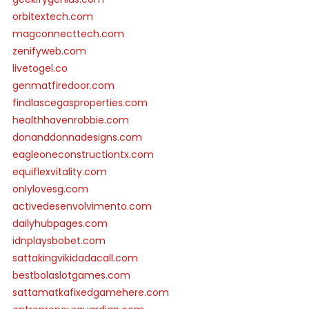
orbitextech.com
magconnecttech.com
zenifyweb.com
livetogel.co
genmatfiredoor.com
findlascegasproperties.com
healthhavenrobbie.com
donanddonnadesigns.com
eagleoneconstructiontx.com
equiflexvitality.com
onlylovesg.com
activedesenvolvimento.com
dailyhubpages.com
idnplaysbobet.com
sattakingvikidadacall.com
bestbolaslotgames.com
sattamatkafixedgamehere.com