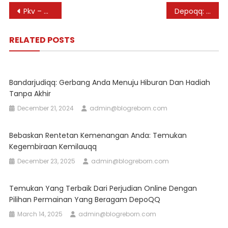
Post
Pkv – Cara Bermain Judi Bola di Situs Terpercaya
Depoqq: Tiket Anda menuju Kegembiraan dan Kegembiraan Tanpa Akhir di Dunia Game
navigation
RELATED POSTS
Bandarjudiqq: Gerbang Anda Menuju Hiburan Dan Hadiah
Tanpa Akhir
December 21, 2024
admin@blogreborn.com
Bebaskan Rentetan Kemenangan Anda: Temukan
Kegembiraan Kemilauqq
December 23, 2025
admin@blogreborn.com
Temukan Yang Terbaik Dari Perjudian Online Dengan
Pilihan Permainan Yang Beragam DepoQQ
March 14, 2025
admin@blogreborn.com