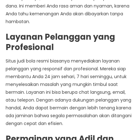
dana. Ini memberi Anda rasa aman dan nyaman, karena
Anda tahu kemenangan Anda akan dibayarkan tanpa
hambatan.
Layanan Pelanggan yang
Profesional
Situs judi bola resmi biasanya menyediakan layanan
pelanggan yang responsif dan profesional. Mereka siap
membantu Anda 24 jam sehari, 7 hari seminggu, untuk
menyelesaikan masalah yang mungkin timbul saat
bermain. Layanan ini bisa berupa chat langsung, email,
atau telepon. Dengan adanya dukungan pelanggan yang
handal, Anda dapat bermain dengan lebih tenang karena
ada jaminan bahwa segala permasalahan akan ditangani
dengan cepat dan efisien.
Permainan yang Adil dan