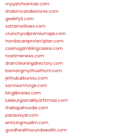
myyatchrentals.com
shalomcandlestores.com
geekifyit.com
sattamatkaes.com
crunchyrollpremiumapk.com
hondacareprotectplan.com
casinogamblingcasino.com
towtimenews.com
draincleaningdirectory.com
baotangmythuathcm.com
jethukukburosu.com
somniumforge.com
bloglibraries.com
luleburgaznakliyatfirmasi.com
thebapehoodie.com
parasosyal.com
enticingmuslim.com
goodhealthsoundwealth.com