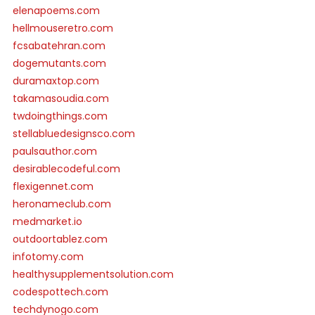
elenapoems.com
hellmouseretro.com
fcsabatehran.com
dogemutants.com
duramaxtop.com
takamasoudia.com
twdoingthings.com
stellabluedesignsco.com
paulsauthor.com
desirablecodeful.com
flexigennet.com
heronameclub.com
medmarket.io
outdoortablez.com
infotomy.com
healthysupplementsolution.com
codespottech.com
techdynogo.com