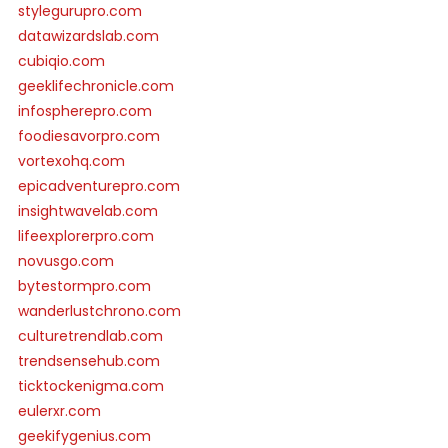
stylegurupro.com
datawizardslab.com
cubiqio.com
geeklifechronicle.com
infospherepro.com
foodiesavorpro.com
vortexohq.com
epicadventurepro.com
insightwavelab.com
lifeexplorerpro.com
novusgo.com
bytestormpro.com
wanderlustchrono.com
culturetrendlab.com
trendsensehub.com
ticktockenigma.com
eulerxr.com
geekifygenius.com