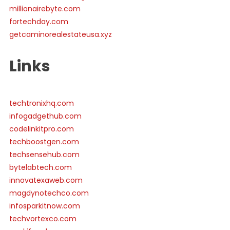
millionairebyte.com
fortechday.com
getcaminorealestateusa.xyz
Links
techtronixhq.com
infogadgethub.com
codelinkitpro.com
techboostgen.com
techsensehub.com
bytelabtech.com
innovatexaweb.com
magdynotechco.com
infosparkitnow.com
techvortexco.com