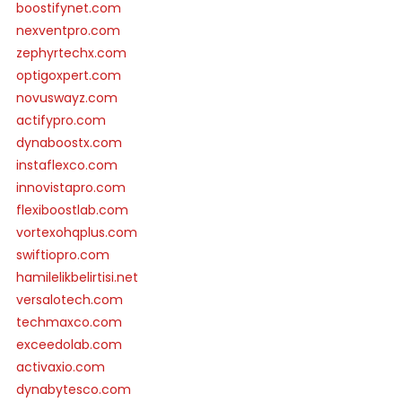
boostifynet.com
nexventpro.com
zephyrtechx.com
optigoxpert.com
novuswayz.com
actifypro.com
dynaboostx.com
instaflexco.com
innovistapro.com
flexiboostlab.com
vortexohqplus.com
swiftiopro.com
hamilelikbelirtisi.net
versalotech.com
techmaxco.com
exceedolab.com
activaxio.com
dynabytesco.com