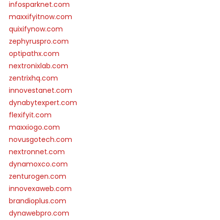
infosparknet.com
maxxifyitnow.com
quixifynow.com
zephyruspro.com
optipathx.com
nextronixlab.com
zentrixhq.com
innovestanet.com
dynabytexpert.com
flexifyit.com
maxxiogo.com
novusgotech.com
nextronnet.com
dynamoxco.com
zenturogen.com
innovexaweb.com
brandioplus.com
dynawebpro.com