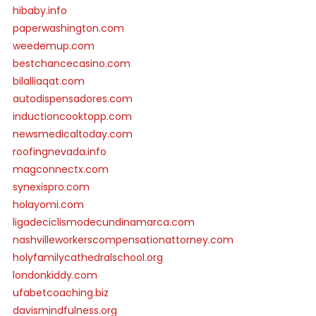
hibaby.info
paperwashington.com
weedemup.com
bestchancecasino.com
bilalliaqat.com
autodispensadores.com
inductioncooktopp.com
newsmedicaltoday.com
roofingnevada.info
magconnectx.com
synexispro.com
holayomi.com
ligadeciclismodecundinamarca.com
nashvilleworkerscompensationattorney.com
holyfamilycathedralschool.org
londonkiddy.com
ufabetcoaching.biz
davismindfulness.org