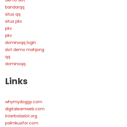
bandarqq
situs qq
situs pkv
pkv
pkv
dominoqq login
slot demo mahjong
qq
dominoqq
Links
whymydoggy.com
digitalearnweb.com
interbolaslot.org
palmkuafor.com