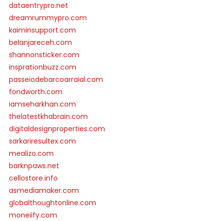
dataentrypro.net
dreamrummypro.com
kaiminsupport.com
belanjareceh.com
shannonsticker.com
insprationbuzz.com
passeiodebarcoarraial.com
fondworth.com
iamseharkhan.com
thelatestkhabrain.com
digitaldesignproperties.com
sarkariresultex.com
mealizo.com
barknpaws.net
cellostore.info
asmediamaker.com
globalthoughtonline.com
moneiify.com