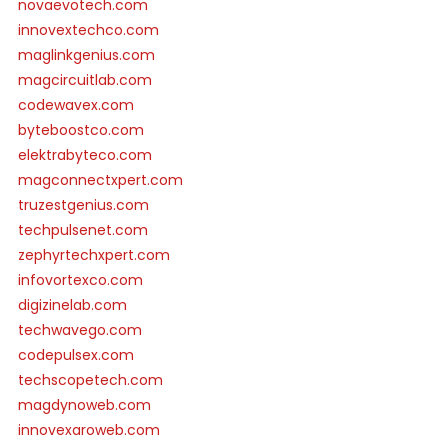
novaevotech.com
innovextechco.com
maglinkgenius.com
magcircuitlab.com
codewavex.com
byteboostco.com
elektrabyteco.com
magconnectxpert.com
truzestgenius.com
techpulsenet.com
zephyrtechxpert.com
infovortexco.com
digizinelab.com
techwavego.com
codepulsex.com
techscopetech.com
magdynoweb.com
innovexaroweb.com