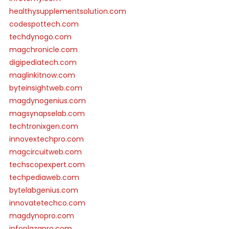
healthysupplementsolution.com
codespottech.com
techdynogo.com
magchronicle.com
digipediatech.com
maglinkitnow.com
byteinsightweb.com
magdynogenius.com
magsynapselab.com
techtronixgen.com
innovextechpro.com
magcircuitweb.com
techscopexpert.com
techpediaweb.com
bytelabgenius.com
innovatetechco.com
magdynopro.com
infoplazapro.com