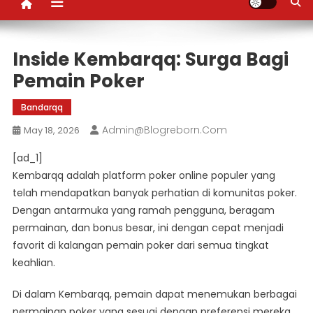
Inside Kembarqq: Surga Bagi
Pemain Poker
Bandarqq
Admin@blogreborn.com
May 18, 2026
[ad_1]
Kembarqq adalah platform poker online populer yang
telah mendapatkan banyak perhatian di komunitas poker.
Dengan antarmuka yang ramah pengguna, beragam
permainan, dan bonus besar, ini dengan cepat menjadi
favorit di kalangan pemain poker dari semua tingkat
keahlian.
Di dalam Kembarqq, pemain dapat menemukan berbagai
permainan poker yang sesuai dengan preferensi mereka.