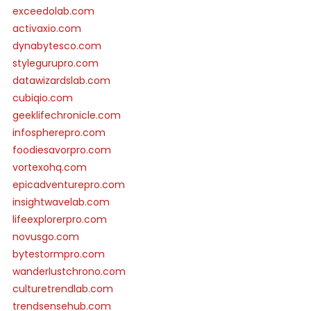
exceedolab.com
activaxio.com
dynabytesco.com
stylegurupro.com
datawizardslab.com
cubiqio.com
geeklifechronicle.com
infospherepro.com
foodiesavorpro.com
vortexohq.com
epicadventurepro.com
insightwavelab.com
lifeexplorerpro.com
novusgo.com
bytestormpro.com
wanderlustchrono.com
culturetrendlab.com
trendsensehub.com