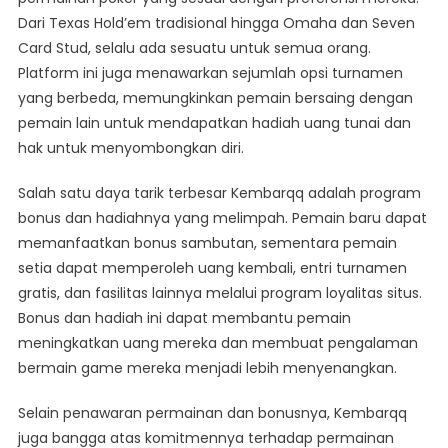
Dari Texas Hold’em tradisional hingga Omaha dan Seven
Card Stud, selalu ada sesuatu untuk semua orang.
Platform ini juga menawarkan sejumlah opsi turnamen
yang berbeda, memungkinkan pemain bersaing dengan
pemain lain untuk mendapatkan hadiah uang tunai dan
hak untuk menyombongkan diri.
Salah satu daya tarik terbesar Kembarqq adalah program
bonus dan hadiahnya yang melimpah. Pemain baru dapat
memanfaatkan bonus sambutan, sementara pemain
setia dapat memperoleh uang kembali, entri turnamen
gratis, dan fasilitas lainnya melalui program loyalitas situs.
Bonus dan hadiah ini dapat membantu pemain
meningkatkan uang mereka dan membuat pengalaman
bermain game mereka menjadi lebih menyenangkan.
Selain penawaran permainan dan bonusnya, Kembarqq
juga bangga atas komitmennya terhadap permainan