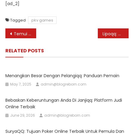
[ad_2]
Tagged
pkv games
Post
Temui Tim di Balik HondaQQ: Para Visioner yang Membentuk Masa Depan Gaming
Lipoqq: Game Poker Online Terpanas yang Menyapu Internet
navigation
RELATED POSTS
Menangkan Besar Dengan Pelangiqq: Panduan Pemain
May 7, 2025
admin@blogreborn.com
Bebaskan Keberuntungan Anda Di Janjiqq: Platform Judi
Online Terbaik
June 29, 2026
admin@blogreborn.com
SuryaQQ: Tujuan Poker Online Terbaik Untuk Pemula Dan