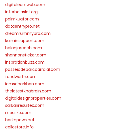
digitalearnweb.com
interbolaslot.org
palmkuafor.com
dataentrypro.net
dreamrummypro.com
kaiminsupport.com
belanjareceh.com
shannonsticker.com
insprationbuzz.com
passeiodebarcoarraial.com
fondworth.com
iamseharkhan.com
thelatestkhabrain.com
digitaldesignproperties.com
sarkariresultex.com
mealizo.com
barknpaws.net
cellostore.info