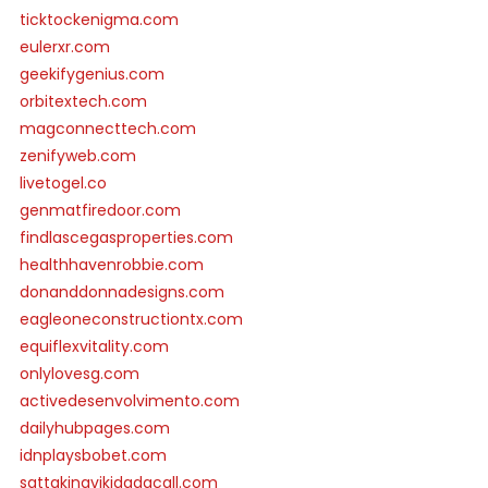
ticktockenigma.com
eulerxr.com
geekifygenius.com
orbitextech.com
magconnecttech.com
zenifyweb.com
livetogel.co
genmatfiredoor.com
findlascegasproperties.com
healthhavenrobbie.com
donanddonnadesigns.com
eagleoneconstructiontx.com
equiflexvitality.com
onlylovesg.com
activedesenvolvimento.com
dailyhubpages.com
idnplaysbobet.com
sattakingvikidadacall.com