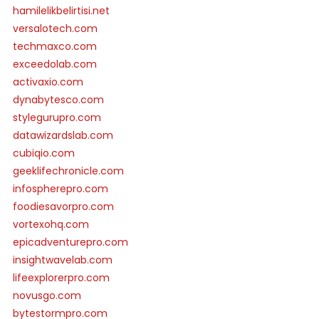
hamilelikbelirtisi.net
versalotech.com
techmaxco.com
exceedolab.com
activaxio.com
dynabytesco.com
stylegurupro.com
datawizardslab.com
cubiqio.com
geeklifechronicle.com
infospherepro.com
foodiesavorpro.com
vortexohq.com
epicadventurepro.com
insightwavelab.com
lifeexplorerpro.com
novusgo.com
bytestormpro.com