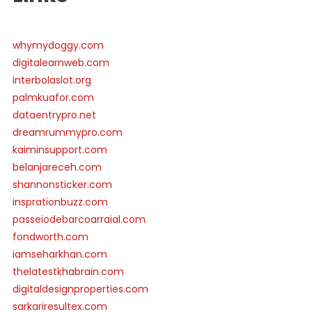
whymydoggy.com
digitalearnweb.com
interbolaslot.org
palmkuafor.com
dataentrypro.net
dreamrummypro.com
kaiminsupport.com
belanjareceh.com
shannonsticker.com
insprationbuzz.com
passeiodebarcoarraial.com
fondworth.com
iamseharkhan.com
thelatestkhabrain.com
digitaldesignproperties.com
sarkariresultex.com