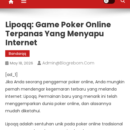
Lipoqq: Game Poker Online
Terpanas Yang Menyapu
Internet
Bandarqq
Admin@blogreborn.com
May 18, 2026
[ad_1]
Jika Anda seorang penggemar poker online, Anda mungkin
pernah mendengar kegemaran terbaru yang melanda
internet: Lipoqq. Permainan baru yang menarik ini telah
menggemparkan dunia poker online, dan alasannya
mudah diketahui.
Lipoqq adalah sentuhan unik pada poker online tradisional