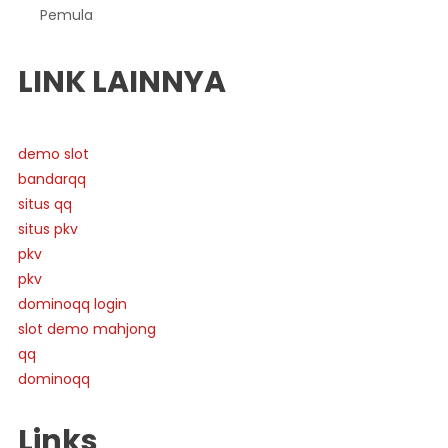
Pemula
LINK LAINNYA
demo slot
bandarqq
situs qq
situs pkv
pkv
pkv
dominoqq login
slot demo mahjong
qq
dominoqq
Links