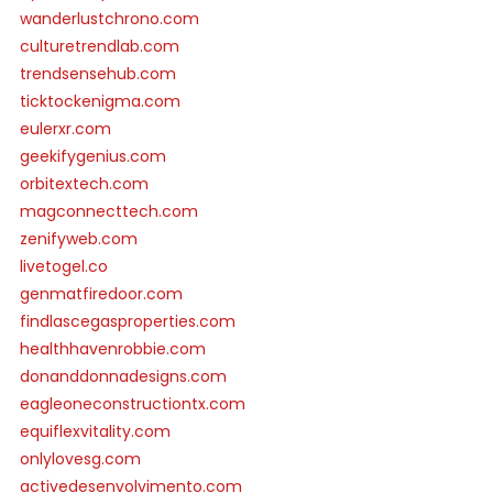
wanderlustchrono.com
culturetrendlab.com
trendsensehub.com
ticktockenigma.com
eulerxr.com
geekifygenius.com
orbitextech.com
magconnecttech.com
zenifyweb.com
livetogel.co
genmatfiredoor.com
findlascegasproperties.com
healthhavenrobbie.com
donanddonnadesigns.com
eagleoneconstructiontx.com
equiflexvitality.com
onlylovesg.com
activedesenvolvimento.com