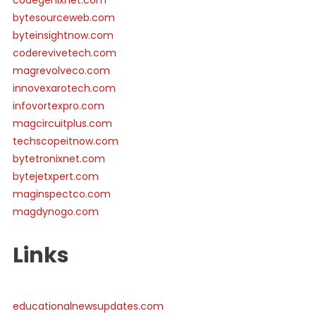
bytesourceweb.com
byteinsightnow.com
coderevivetech.com
magrevolveco.com
innovexarotech.com
infovortexpro.com
magcircuitplus.com
techscopeitnow.com
bytetronixnet.com
bytejetxpert.com
maginspectco.com
magdynogo.com
Links
educationalnewsupdates.com