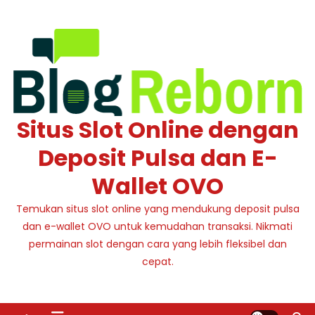
Skip
to
content
Situs Slot Online dengan
Deposit Pulsa dan E-
Wallet OVO
Temukan situs slot online yang mendukung deposit pulsa
dan e-wallet OVO untuk kemudahan transaksi. Nikmati
permainan slot dengan cara yang lebih fleksibel dan
cepat.