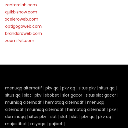
zentarolab.com
quikbiznow.com
xceleroweb.com
optigogoweb.com
brandaroweb.com
zoomifyit.com
menuqq alternatif
|
pkv qq
|
pkv qq
|
situs pkv
|
situs qq
|
situs qq
|
slot
|
pkv
|
sbobet
|
slot gacor
|
situs slot gacor
|
murniqq alternatif
|
hematqq alternatif
|
menuqq
alternatif
|
murniqq alternatif
|
hematqq alternatif
|
pkv
|
dominoqq
|
situs pkv
|
slot
|
slot
|
slot
|
pkv qq
|
pkv qq
|
majestibet
|
miyaqq
|
gajibet
|