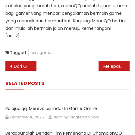
imbalan yang murah hati, menuQQ adalah tujuan utama
bagi gamer yang mencari pengalaman bermain game
yang menarik dan bermanfaat. Kunjungi MenuQQ hari ini
dan mulailah bermain jalan menuju kemenangan!
[ad_2]
Tagged
pkv games
Post
Dari Obat Kuno hingga Keajaiban Modern: Manfaat Kesehatan Hematqq yang Mengesankan Terungkap
Melepaskan Kekuatan Murniqq: Pandangan yang lebih dekat pada platform inovatif
navigation
RELATED POSTS
Rajajudiqq: Merevolusi Industri Game Online
December 16, 2025
admin@blogreborn.com
Bergabunglah Dengan Tim Pemenang Di ChampionQQ