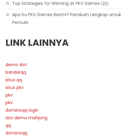
Top Strategies for Winning at PKV Games QQ
Apa Itu PKV Games Resmi? Panduan Lengkap untuk
Pemula
LINK LAINNYA
demo slot
bandarqq
situs qq
situs pkv
pkv
pkv
dominoqq login
slot demo mahjong
qq
dominoqq