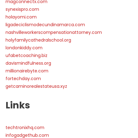
magconnectx.com
synexispro.com
holayomi.com
ligadeciclismodecundinamarca.com
nashvilleworkerscompensationattorney.com
holyfamilycathedralschool.org
londonkiddy.com
ufabetcoaching.biz
davismindfulness.org
millionairebyte.com
fortechday.com
getcaminorealestateusa.xyz
Links
techtronixhq.com
infogadgethub.com