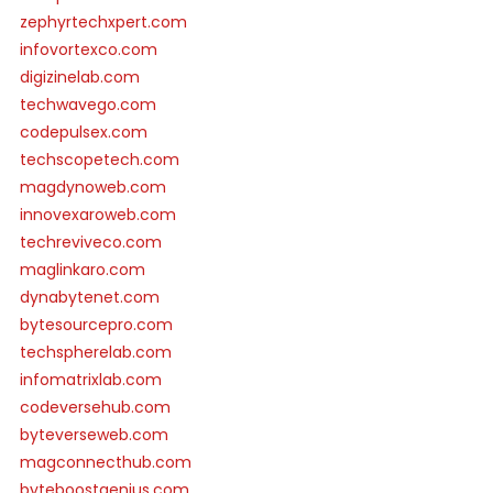
zephyrtechxpert.com
infovortexco.com
digizinelab.com
techwavego.com
codepulsex.com
techscopetech.com
magdynoweb.com
innovexaroweb.com
techreviveco.com
maglinkaro.com
dynabytenet.com
bytesourcepro.com
techspherelab.com
infomatrixlab.com
codeversehub.com
byteverseweb.com
magconnecthub.com
byteboostgenius.com