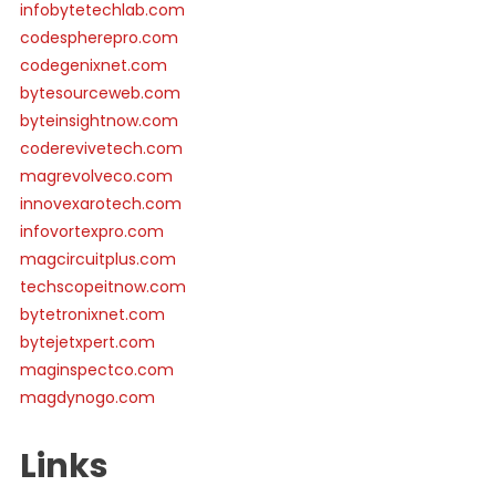
infobytetechlab.com
codespherepro.com
codegenixnet.com
bytesourceweb.com
byteinsightnow.com
coderevivetech.com
magrevolveco.com
innovexarotech.com
infovortexpro.com
magcircuitplus.com
techscopeitnow.com
bytetronixnet.com
bytejetxpert.com
maginspectco.com
magdynogo.com
Links