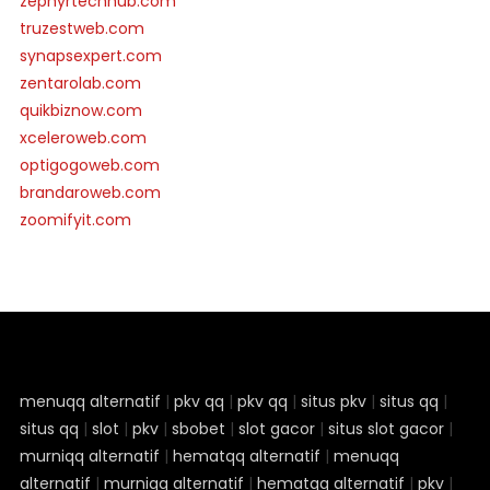
zephyrtechhub.com
truzestweb.com
synapsexpert.com
zentarolab.com
quikbiznow.com
xceleroweb.com
optigogoweb.com
brandaroweb.com
zoomifyit.com
menuqq alternatif
|
pkv qq
|
pkv qq
|
situs pkv
|
situs qq
|
situs qq
|
slot
|
pkv
|
sbobet
|
slot gacor
|
situs slot gacor
|
murniqq alternatif
|
hematqq alternatif
|
menuqq
alternatif
|
murniqq alternatif
|
hematqq alternatif
|
pkv
|