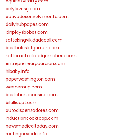
equiflexvitality.com
onlylovesg.com
activedesenvolvimento.com
dailyhubpages.com
idnplaysbobet.com
sattakingvikidadacall.com
bestbolaslotgames.com
sattamatkafixedgamehere.com
entrepreneurguardian.com
hibaby.info
paperwashington.com
weedemup.com
bestchancecasino.com
bilalliaqat.com
autodispensadores.com
inductioncooktopp.com
newsmedicaltoday.com
roofingnevada.info