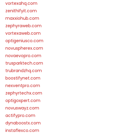
vortexahq.com
zenithifyit.com
maxxiohub.com
zephyraweb.com
vortexaweb.com
optigeniusco.com
novuspherex.com
novaevopro.com
trusparktech.com
trubrandzhq.com
boostifynet.com
nexventpro.com
zephyrtechx.com
optigoxpert.com
novuswayz.com
actifypro.com
dynaboostx.com
instaflexco.com