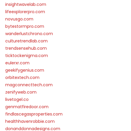
insightwavelab.com
lifeexplorerpro.com
novusgo.com
bytestormpro.com
wanderlustchrono.com
culturetrendlab.com
trendsensehub.com
ticktockenigma.com
eulerxr.com
geekifygenius.com
orbitextech.com
magconnecttech.com
zenifyweb.com
livetogel.co
genmatfiredoor.com
findlascegasproperties.com
healthhavenrobbie.com
donanddonnadesigns.com