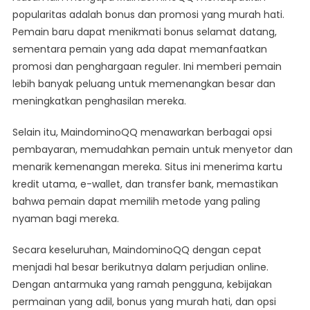
popularitas adalah bonus dan promosi yang murah hati.
Pemain baru dapat menikmati bonus selamat datang,
sementara pemain yang ada dapat memanfaatkan
promosi dan penghargaan reguler. Ini memberi pemain
lebih banyak peluang untuk memenangkan besar dan
meningkatkan penghasilan mereka.
Selain itu, MaindominoQQ menawarkan berbagai opsi
pembayaran, memudahkan pemain untuk menyetor dan
menarik kemenangan mereka. Situs ini menerima kartu
kredit utama, e-wallet, dan transfer bank, memastikan
bahwa pemain dapat memilih metode yang paling
nyaman bagi mereka.
Secara keseluruhan, MaindominoQQ dengan cepat
menjadi hal besar berikutnya dalam perjudian online.
Dengan antarmuka yang ramah pengguna, kebijakan
permainan yang adil, bonus yang murah hati, dan opsi