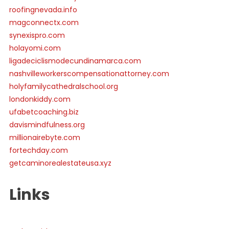
roofingnevada.info
magconnectx.com
synexispro.com
holayomi.com
ligadeciclismodecundinamarca.com
nashvilleworkerscompensationattorney.com
holyfamilycathedralschool.org
londonkiddy.com
ufabetcoaching.biz
davismindfulness.org
millionairebyte.com
fortechday.com
getcaminorealestateusa.xyz
Links