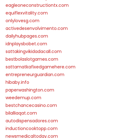
eagleoneconstructiontx.com
equiflexvitality.com
onlylovesg.com
activedesenvolvimento.com
dailyhubpages.com
idnplaysbobet.com
sattakingvikidadacall.com
bestbolaslotgames.com
sattamatkafixedgamehere.com
entrepreneurguardian.com
hibaby.info
paperwashington.com
weedemup.com
bestchancecasino.com
bilalliaqat.com
autodispensadores.com
inductioncooktopp.com
newsmedicaltoday.com