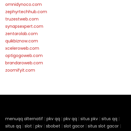
omnidynoco.com
zephyrtechhub.com
truzestweb.com
synapsexpert.com
zentarolab.com
quikbiznow.com
xceleroweb.com
optigogoweb.com
brandaroweb.com
zoomifyit.com
menuqq alternatif
|
pkv qq
|
pkv qq
|
situs pkv
|
situs qq
|
situs qq
|
slot
|
pkv
|
sbobet
|
slot gacor
|
situs slot gacor
|