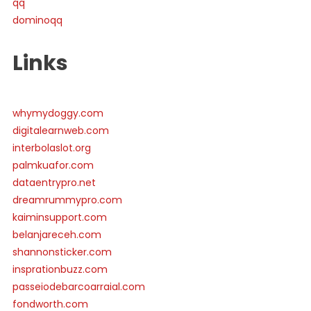
qq
dominoqq
Links
whymydoggy.com
digitalearnweb.com
interbolaslot.org
palmkuafor.com
dataentrypro.net
dreamrummypro.com
kaiminsupport.com
belanjareceh.com
shannonsticker.com
insprationbuzz.com
passeiodebarcoarraial.com
fondworth.com