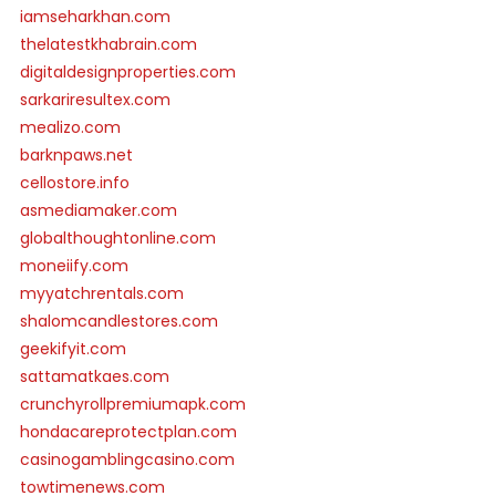
iamseharkhan.com
thelatestkhabrain.com
digitaldesignproperties.com
sarkariresultex.com
mealizo.com
barknpaws.net
cellostore.info
asmediamaker.com
globalthoughtonline.com
moneiify.com
myyatchrentals.com
shalomcandlestores.com
geekifyit.com
sattamatkaes.com
crunchyrollpremiumapk.com
hondacareprotectplan.com
casinogamblingcasino.com
towtimenews.com