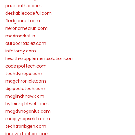
paulsauthor.com
desirablecodeful.com
flexigennet.com
heronameclub.com
medmarket.io
outdoortablez.com
infotomy.com
healthysupplementsolution.com
codespottech.com
techdynogo.com
magchronicle.com
digipediatech.com
maglinkitnow.com
byteinsightweb.com
magdynogenius.com
magsynapselab.com
techtronixgen.com
innovextechpro.com