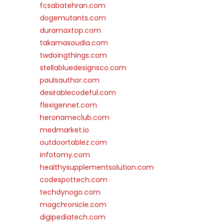
fcsabatehran.com
dogemutants.com
duramaxtop.com
takamasoudia.com
twdoingthings.com
stellabluedesignsco.com
paulsauthor.com
desirablecodeful.com
flexigennet.com
heronameclub.com
medmarket.io
outdoortablez.com
infotomy.com
healthysupplementsolution.com
codespottech.com
techdynogo.com
magchronicle.com
digipediatech.com