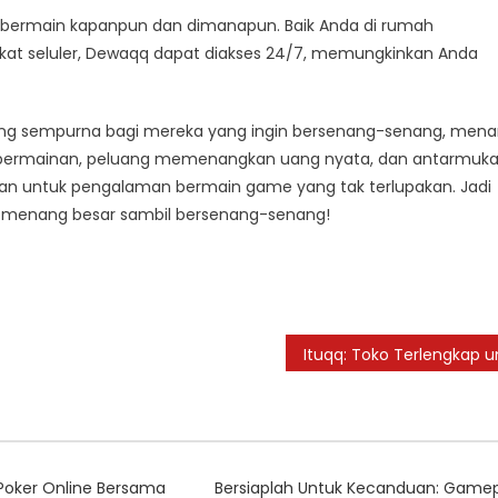
 bermain kapanpun dan dimanapun. Baik Anda di rumah
at seluler, Dewaqq dapat diakses 24/7, memungkinkan Anda
ang sempurna bagi mereka yang ingin bersenang-senang, men
 permainan, peluang memenangkan uang nyata, dan antarmuk
n untuk pengalaman bermain game yang tak terlupakan. Jadi
h menang besar sambil bersenang-senang!
Poker Online Bersama
Bersiaplah Untuk Kecanduan: Game