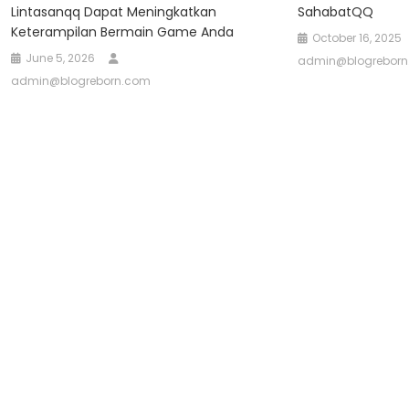
Lintasanqq Dapat Meningkatkan
SahabatQQ
Keterampilan Bermain Game Anda
October 16, 2025
June 5, 2026
admin@blogrebor
admin@blogreborn.com