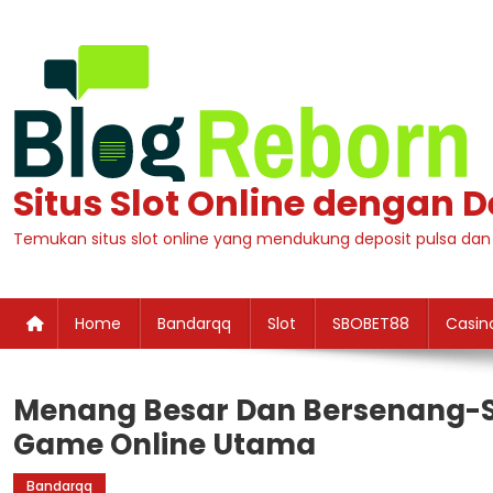
Skip
to
content
Situs Slot Online dengan 
Temukan situs slot online yang mendukung deposit pulsa dan 
Home
Bandarqq
Slot
SBOBET88
Casin
Menang Besar Dan Bersenang-
Game Online Utama
Bandarqq