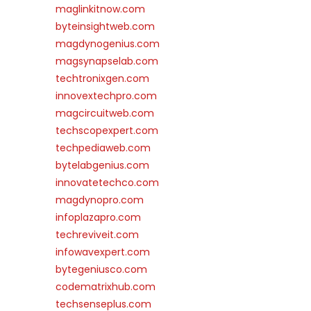
maglinkitnow.com
byteinsightweb.com
magdynogenius.com
magsynapselab.com
techtronixgen.com
innovextechpro.com
magcircuitweb.com
techscopexpert.com
techpediaweb.com
bytelabgenius.com
innovatetechco.com
magdynopro.com
infoplazapro.com
techreviveit.com
infowavexpert.com
bytegeniusco.com
codematrixhub.com
techsenseplus.com