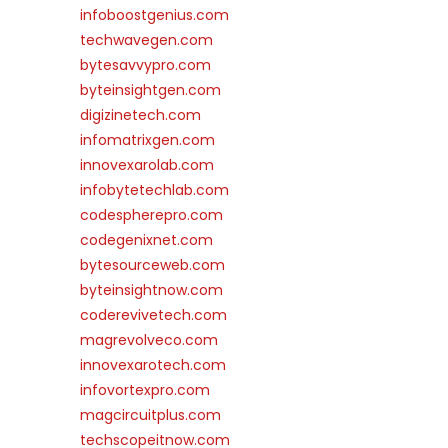
infoboostgenius.com
techwavegen.com
bytesavvypro.com
byteinsightgen.com
digizinetech.com
infomatrixgen.com
innovexarolab.com
infobytetechlab.com
codespherepro.com
codegenixnet.com
bytesourceweb.com
byteinsightnow.com
coderevivetech.com
magrevolveco.com
innovexarotech.com
infovortexpro.com
magcircuitplus.com
techscopeitnow.com