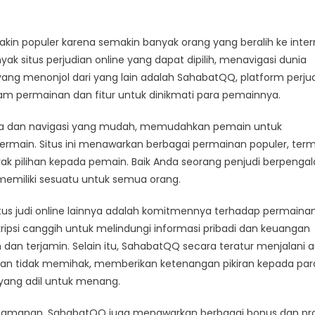
akin populer karena semakin banyak orang yang beralih ke inter
 situs perjudian online yang dapat dipilih, menavigasi dunia
s yang menonjol dari yang lain adalah SahabatQQ, platform perju
m permainan dan fitur untuk dinikmati para pemainnya.
a dan navigasi yang mudah, memudahkan pemain untuk
rmain. Situs ini menawarkan berbagai permainan populer, ter
ak pilihan kepada pemain. Baik Anda seorang penjudi berpeng
emiliki sesuatu untuk semua orang.
us judi online lainnya adalah komitmennya terhadap permaina
ripsi canggih untuk melindungi informasi pribadi dan keuangan
terjamin. Selain itu, SahabatQQ secara teratur menjalani a
an tidak memihak, memberikan ketenangan pikiran kepada par
ang adil untuk menang.
keamanan, SahabatQQ juga menawarkan berbagai bonus dan pr