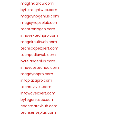
maglinkitnow.com
byteinsightweb.com
magdynogenius.com
magsynapselab.com
techtronixgen.com
innovextechpro.com
magcircuitweb.com
techscopexpert.com
techpediaweb.com
bytelabgenius.com
innovatetechco.com
magdynopro.com
infoplazapro.com
techreviveit.com
infowavexpert.com
bytegeniusco.com
codematrixhub.com
techsenseplus.com