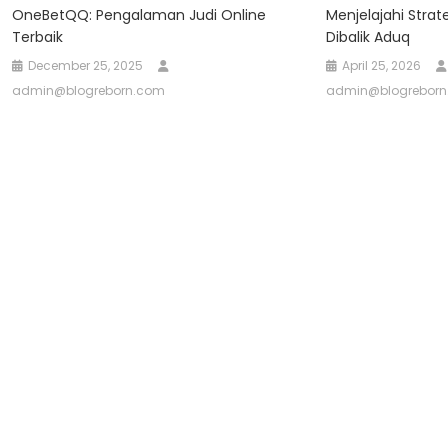
OneBetQQ: Pengalaman Judi Online
Menjelajahi Stra
Terbaik
Dibalik Aduq
December 25, 2025
April 25, 2026
admin@blogreborn.com
admin@blogrebor