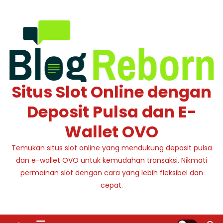
Skip
to
content
Situs Slot Online dengan
Deposit Pulsa dan E-
Wallet OVO
Temukan situs slot online yang mendukung deposit pulsa
dan e-wallet OVO untuk kemudahan transaksi. Nikmati
permainan slot dengan cara yang lebih fleksibel dan
cepat.