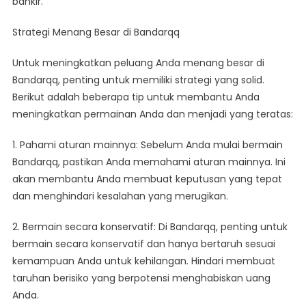
bankir.
Strategi Menang Besar di Bandarqq
Untuk meningkatkan peluang Anda menang besar di
Bandarqq, penting untuk memiliki strategi yang solid.
Berikut adalah beberapa tip untuk membantu Anda
meningkatkan permainan Anda dan menjadi yang teratas:
1. Pahami aturan mainnya: Sebelum Anda mulai bermain
Bandarqq, pastikan Anda memahami aturan mainnya. Ini
akan membantu Anda membuat keputusan yang tepat
dan menghindari kesalahan yang merugikan.
2. Bermain secara konservatif: Di Bandarqq, penting untuk
bermain secara konservatif dan hanya bertaruh sesuai
kemampuan Anda untuk kehilangan. Hindari membuat
taruhan berisiko yang berpotensi menghabiskan uang
Anda.