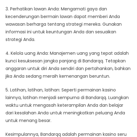
3. Perhatikan lawan Anda: Mengamati gaya dan
kecenderungan bermain lawan dapat memberi Anda
wawasan berharga tentang strategi mereka. Gunakan
informasi ini untuk keuntungan Anda dan sesuaikan
strategi Anda.
4. Kelola uang Anda: Manajemen uang yang tepat adalah
kunci kesuksesan jangka panjang di Bandarqq. Tetapkan
anggaran untuk diri Anda sendiri dan pertahankan, bahkan
jika Anda sedang meraih kemenangan beruntun.
5. Latihan, latihan, latihan: Seperti permainan kasino
lainnya, latihan menjadi sempurna di Bandarqq. Luangkan
waktu untuk mengasah keterampilan Anda dan belajar
dari kesalahan Anda untuk meningkatkan peluang Anda
untuk menang besar.
Kesimpulannya, Bandarqq adalah permainan kasino seru