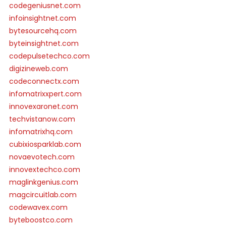
codegeniusnet.com
infoinsightnet.com
bytesourcehq.com
byteinsightnet.com
codepulsetechco.com
digizineweb.com
codeconnectx.com
infomatrixxpert.com
innovexaronet.com
techvistanow.com
infomatrixhq.com
cubixiosparklab.com
novaevotech.com
innovextechco.com
maglinkgenius.com
magcircuitlab.com
codewavex.com
byteboostco.com