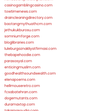
casinogamblingcasino.com
towtimenews.com
draincleaningdirectory.com
baotangmythuathcm.com
jethukukburosu.com
somniumforge.com
bloglibraries.com
luleburgaznakliyatfirmasi.com
thebapehoodie.com
parasosyal.com
enticingmuslim.com
goodhealthsoundwealth.com
elenapoems.com
hellmouseretro.com
fcsabatehran.com
dogemutants.com
duramaxtop.com
takamasoudia.com