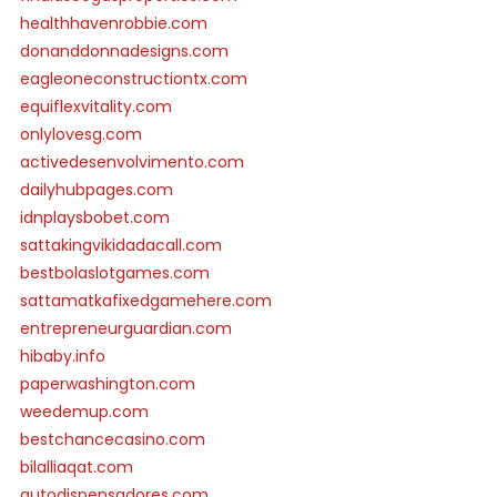
healthhavenrobbie.com
donanddonnadesigns.com
eagleoneconstructiontx.com
equiflexvitality.com
onlylovesg.com
activedesenvolvimento.com
dailyhubpages.com
idnplaysbobet.com
sattakingvikidadacall.com
bestbolaslotgames.com
sattamatkafixedgamehere.com
entrepreneurguardian.com
hibaby.info
paperwashington.com
weedemup.com
bestchancecasino.com
bilalliaqat.com
autodispensadores.com