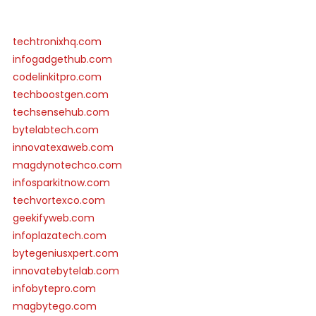
techtronixhq.com
infogadgethub.com
codelinkitpro.com
techboostgen.com
techsensehub.com
bytelabtech.com
innovatexaweb.com
magdynotechco.com
infosparkitnow.com
techvortexco.com
geekifyweb.com
infoplazatech.com
bytegeniusxpert.com
innovatebytelab.com
infobytepro.com
magbytego.com