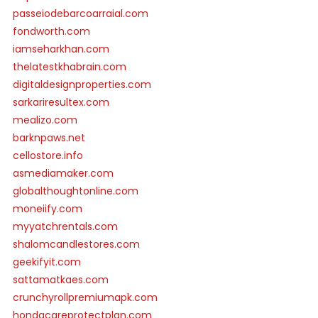
passeiodebarcoarraial.com
fondworth.com
iamseharkhan.com
thelatestkhabrain.com
digitaldesignproperties.com
sarkariresultex.com
mealizo.com
barknpaws.net
cellostore.info
asmediamaker.com
globalthoughtonline.com
moneiify.com
myyatchrentals.com
shalomcandlestores.com
geekifyit.com
sattamatkaes.com
crunchyrollpremiumapk.com
hondacareprotectplan.com