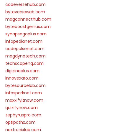
codeversehub.com
byteverseweb.com
magconnecthub.com
byteboostgenius.com
synapsegoplus.com
infopedianet.com
codepulsenet.com
magdynotech.com
techscopehq.com
digizineplus.com
innovexaro.com
bytesourcelab.com
infosparknet.com
maxxifyitnow.com
quixifynow.com
zephyruspro.com
optipathx.com
nextronixlab.com