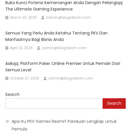
Buka Kunci Potensi Kemenangan Anda Dengan Pelangiqq:
The Ultimate Gaming Experience
March 30, 2025
admin@blogreborn.com
Semua Yang Perlu Anda Ketahui Tentang PKV Dan
Manfaatnya Bagi Bisnis Anda
April 23, 2026
admin@blogreborn.com
Asikqq: Platform Poker Online Premier Untuk Pemain Dari
Semua Level
October 27, 2025
admin@blogreborn.com
Search
Search
Apa Itu PKV Games Resmi? Panduan Lengkap untuk
Pemula