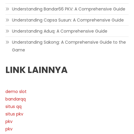
Understanding Bandar66 PKV: A Comprehensive Guide
Understanding Capsa Susun: A Comprehensive Guide
Understanding Aduq: A Comprehensive Guide
Understanding Sakong: A Comprehensive Guide to the
Game
LINK LAINNYA
demo slot
bandarqq
situs qq
situs pkv
pkv
pkv