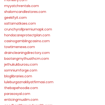
myyatchrentals.com
shalomcandlestores.com
geekifyit.com
sattamatkaes.com
crunchyrollpremiumapk.com
hondacareprotectplan.com
casinogamblingcasino.com
towtimenews.com
draincleaningdirectory.com
baotangmythuathcm.com
jethukukburosu.com
somniumforge.com
bloglibraries.com
luleburgaznakliyatfirmasi.com
thebapehoodie.com
parasosyal.com
enticingmuslim.com