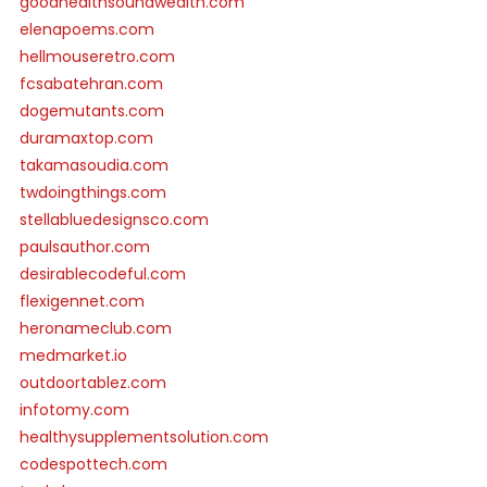
goodhealthsoundwealth.com
elenapoems.com
hellmouseretro.com
fcsabatehran.com
dogemutants.com
duramaxtop.com
takamasoudia.com
twdoingthings.com
stellabluedesignsco.com
paulsauthor.com
desirablecodeful.com
flexigennet.com
heronameclub.com
medmarket.io
outdoortablez.com
infotomy.com
healthysupplementsolution.com
codespottech.com