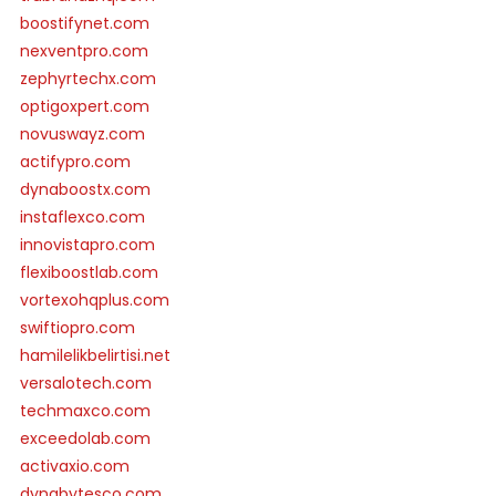
boostifynet.com
nexventpro.com
zephyrtechx.com
optigoxpert.com
novuswayz.com
actifypro.com
dynaboostx.com
instaflexco.com
innovistapro.com
flexiboostlab.com
vortexohqplus.com
swiftiopro.com
hamilelikbelirtisi.net
versalotech.com
techmaxco.com
exceedolab.com
activaxio.com
dynabytesco.com