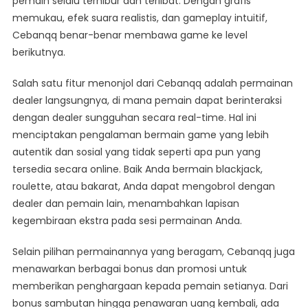
pemain selalu terhibur dan terlibat. Dengan grafis
memukau, efek suara realistis, dan gameplay intuitif,
Cebanqq benar-benar membawa game ke level
berikutnya.
Salah satu fitur menonjol dari Cebanqq adalah permainan
dealer langsungnya, di mana pemain dapat berinteraksi
dengan dealer sungguhan secara real-time. Hal ini
menciptakan pengalaman bermain game yang lebih
autentik dan sosial yang tidak seperti apa pun yang
tersedia secara online. Baik Anda bermain blackjack,
roulette, atau bakarat, Anda dapat mengobrol dengan
dealer dan pemain lain, menambahkan lapisan
kegembiraan ekstra pada sesi permainan Anda.
Selain pilihan permainannya yang beragam, Cebanqq juga
menawarkan berbagai bonus dan promosi untuk
memberikan penghargaan kepada pemain setianya. Dari
bonus sambutan hingga penawaran uang kembali, ada