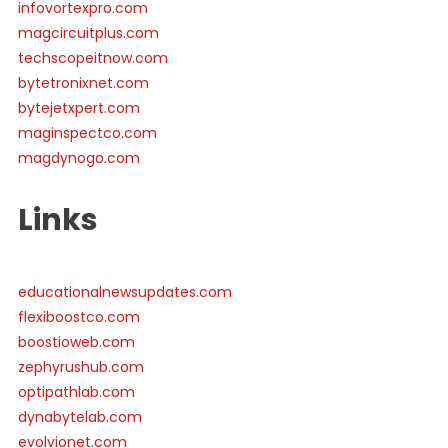
infovortexpro.com
magcircuitplus.com
techscopeitnow.com
bytetronixnet.com
bytejetxpert.com
maginspectco.com
magdynogo.com
Links
educationalnewsupdates.com
flexiboostco.com
boostioweb.com
zephyrushub.com
optipathlab.com
dynabytelab.com
evolvionet.com