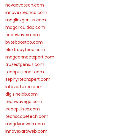
novaevotech.com
innovextechco.com
maglinkgenius.com
magcircuitlab.com
codewavex.com
byteboostco.com
elektrabyteco.com
magconnectxpert.com
truzestgenius.com
techpulsenet.com
zephyrtechxpert.com
infovortexco.com
digizinelab.com
techwavego.com
codepulsex.com
techscopetech.com
magdynoweb.com
innovexaroweb.com