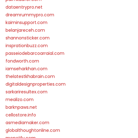
dataentrypro.net
dreamrummypro.com
kaiminsupport.com
belanjareceh.com
shannonsticker.com
insprationbuzz.com
passeiodebarcoarraial.com
fondworth.com
iamseharkhan.com
thelatestkhabrain.com
digitaldesignproperties.com
sarkariresultex.com
mealizo.com
barknpaws.net
cellostore.info
asmediamaker.com
globalthoughtonline.com
moneiify.com