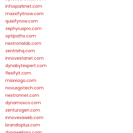
infosparknet.com
maxxifyitnow.com
quixifynow.com
zephyruspro.com
optipathx.com
nextronixlab.com
zentrixhq.com
innovestanet.com
dynabytexpert.com
flexifyit.com
maxxiogo.com
novusgotech.com
nextronnet.com
dynamoxco.com
zenturogen.com
innovexaweb.com
brandioplus.com
dynawebpro.com