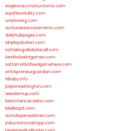
eagleoneconstructiontx.com
equiflexvitality.com
onlylovesg.com
activedesenvolvimento.com
dailyhubpages.com
idnplaysbobet.com
sattakingvikidadacall.com
bestbolaslotgames.com
sattamatkafixedgamehere.com
entrepreneurguardian.com
hibaby.info
paperwashington.com
weedemup.com
bestchancecasino.com
bilalliaqat.com
autodispensadores.com
inductioncooktopp.com
newsmedicaltoday.com