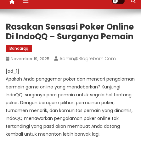
Rasakan Sensasi Poker Online
Di IndoQQ – Surganya Pemain
Bandarqq
Admin@blogreborn.com
November 19, 2025
[ad_1]
Apakah Anda penggemar poker dan mencari pengalaman
bermain game online yang mendebarkan? Kunjungi
IndoQQ, surganya para pemain untuk segala hal tentang
poker. Dengan beragam pilihan permainan poker,
turnamen menarik, dan komunitas pemain yang dinamis,
IndoQQ menawarkan pengalaman poker online tak
tertandingi yang pasti akan membuat Anda datang
kembali untuk menonton lebih banyak lagi.