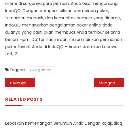
online di surganya para pemain, Anda bisa mengunjungi
IndoQQ. Dengan beragam pilihan permainan poker,
turnamen menarik, dan komunitas pemain yang dinamis,
IndoQQ menawarkan pengalaman poker online tiada
duanya yang pasti akan membuat Anda terhibur selama
berjam-jam. Daftar hari ini dan mulai mainkan permainan
poker favorit Anda di IndoQQ – Anda tidak akan kecewa!
[ad_2]
Tagged
pkv games
Post
Menjelajahi Login Utama Dominoqq: Tujuan Utama Penggemar Poker
Mengapa Cebanqq Menjadi Pilihan Utama Bagi Para Gamer yang Mencari Pengalaman Mendebarkan
navigation
RELATED POSTS
Lepaskan Kemenangan Beruntun Anda Dengan Rajajudiqq