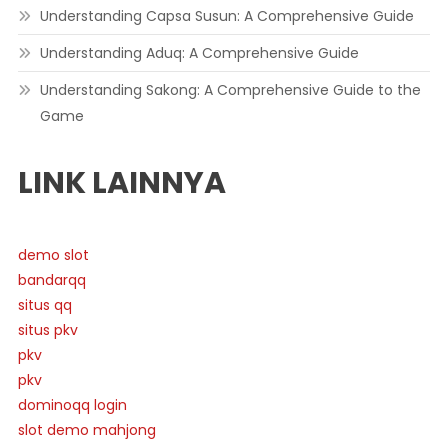
Understanding Capsa Susun: A Comprehensive Guide
Understanding Aduq: A Comprehensive Guide
Understanding Sakong: A Comprehensive Guide to the
Game
LINK LAINNYA
demo slot
bandarqq
situs qq
situs pkv
pkv
pkv
dominoqq login
slot demo mahjong