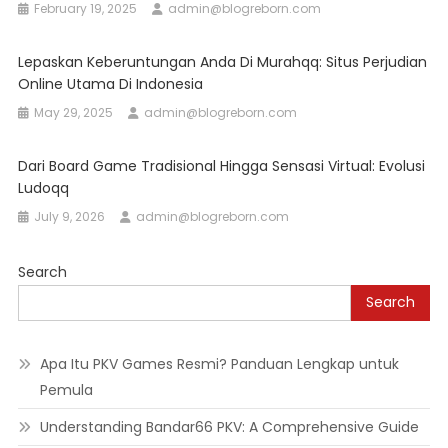
February 19, 2025
admin@blogreborn.com
Lepaskan Keberuntungan Anda Di Murahqq: Situs Perjudian
Online Utama Di Indonesia
May 29, 2025
admin@blogreborn.com
Dari Board Game Tradisional Hingga Sensasi Virtual: Evolusi
Ludoqq
July 9, 2026
admin@blogreborn.com
Search
Search
Apa Itu PKV Games Resmi? Panduan Lengkap untuk
Pemula
Understanding Bandar66 PKV: A Comprehensive Guide