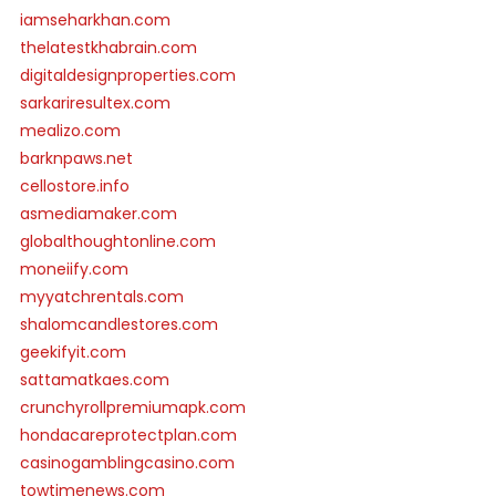
iamseharkhan.com
thelatestkhabrain.com
digitaldesignproperties.com
sarkariresultex.com
mealizo.com
barknpaws.net
cellostore.info
asmediamaker.com
globalthoughtonline.com
moneiify.com
myyatchrentals.com
shalomcandlestores.com
geekifyit.com
sattamatkaes.com
crunchyrollpremiumapk.com
hondacareprotectplan.com
casinogamblingcasino.com
towtimenews.com