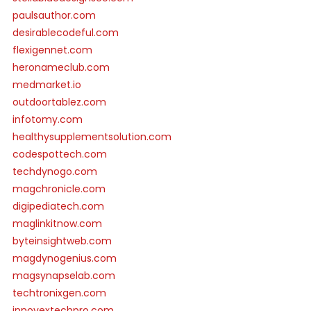
paulsauthor.com
desirablecodeful.com
flexigennet.com
heronameclub.com
medmarket.io
outdoortablez.com
infotomy.com
healthysupplementsolution.com
codespottech.com
techdynogo.com
magchronicle.com
digipediatech.com
maglinkitnow.com
byteinsightweb.com
magdynogenius.com
magsynapselab.com
techtronixgen.com
innovextechpro.com