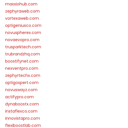
maxxiohub.com
zephyraweb.com
vortexaweb.com
optigeniusco.com
novuspherex.com
novaevopro.com
trusparktech.com
trubrandzhq.com
boostifynet.com
nexventpro.com
zephyrtechx.com
optigoxpert.com
novuswayz.com
actifypro.com
dynaboostx.com
instaflexco.com
innovistapro.com
flexiboostlab.com