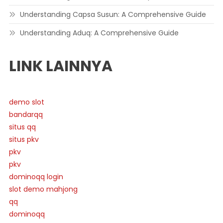
Understanding Capsa Susun: A Comprehensive Guide
Understanding Aduq: A Comprehensive Guide
LINK LAINNYA
demo slot
bandarqq
situs qq
situs pkv
pkv
pkv
dominoqq login
slot demo mahjong
qq
dominoqq