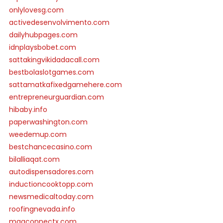
onlylovesg.com
activedesenvolvimento.com
dailyhubpages.com
idnplaysbobet.com
sattakingvikidadacall.com
bestbolaslotgames.com
sattamatkafixedgamehere.com
entrepreneurguardian.com
hibaby.info
paperwashington.com
weedemup.com
bestchancecasino.com
bilalliaqat.com
autodispensadores.com
inductioncooktopp.com
newsmedicaltoday.com
roofingnevada.info
magconnectx.com