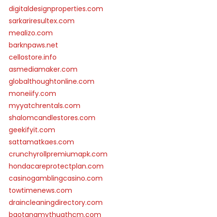
digitaldesignproperties.com
sarkariresultex.com
mealizo.com
barknpaws.net
cellostore.info
asmediamaker.com
globalthoughtonline.com
moneiify.com
myyatchrentals.com
shalomcandlestores.com
geekifyit.com
sattamatkaes.com
crunchyrollpremiumapk.com
hondacareprotectplan.com
casinogamblingcasino.com
towtimenews.com
draincleaningdirectory.com
baotangmythuathcm.com