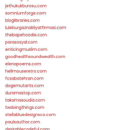
jethukukburosu.com
somniumforge.com
bloglibraries.com
luleburgaznakliyatfirmasi.com
thebapehoodie.com
parasosyal.com
enticingmuslim.com
goodhealthsoundwealth.com
elenapoems.com
hellmouseretro.com
fcsabatehran.com
dogemutants.com
duramaxtop.com
takamasoudia.com
twdoingthings.com
stellabluedesignsco.com
paulsauthor.com
desirablecodeful.com