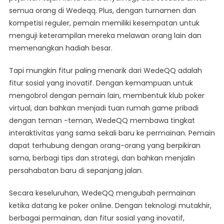
semua orang di Wedeqq. Plus, dengan turnamen dan
kompetisi reguler, pemain memiliki kesempatan untuk
menguji keterampilan mereka melawan orang lain dan
memenangkan hadiah besar.
Tapi mungkin fitur paling menarik dari WedeQQ adalah
fitur sosial yang inovatif. Dengan kemampuan untuk
mengobrol dengan pemain lain, membentuk klub poker
virtual, dan bahkan menjadi tuan rumah game pribadi
dengan teman -teman, WedeQQ membawa tingkat
interaktivitas yang sama sekali baru ke permainan. Pemain
dapat terhubung dengan orang-orang yang berpikiran
sama, berbagi tips dan strategi, dan bahkan menjalin
persahabatan baru di sepanjang jalan.
Secara keseluruhan, WedeQQ mengubah permainan
ketika datang ke poker online. Dengan teknologi mutakhir,
berbagai permainan, dan fitur sosial yang inovatif,