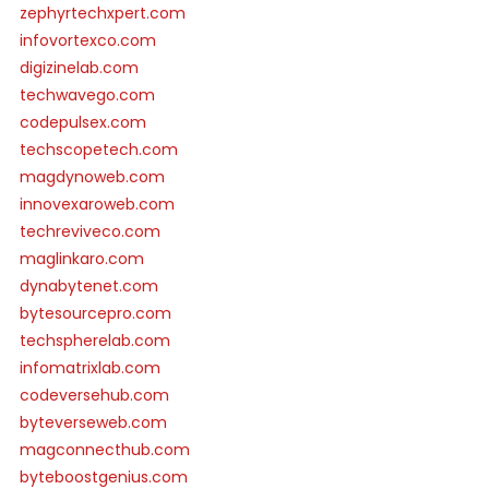
zephyrtechxpert.com
infovortexco.com
digizinelab.com
techwavego.com
codepulsex.com
techscopetech.com
magdynoweb.com
innovexaroweb.com
techreviveco.com
maglinkaro.com
dynabytenet.com
bytesourcepro.com
techspherelab.com
infomatrixlab.com
codeversehub.com
byteverseweb.com
magconnecthub.com
byteboostgenius.com