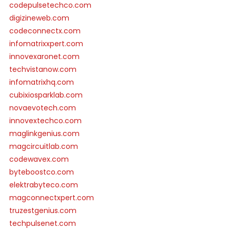
codepulsetechco.com
digizineweb.com
codeconnectx.com
infomatrixxpert.com
innovexaronet.com
techvistanow.com
infomatrixhq.com
cubixiosparklab.com
novaevotech.com
innovextechco.com
maglinkgenius.com
magcircuitlab.com
codewavex.com
byteboostco.com
elektrabyteco.com
magconnectxpert.com
truzestgenius.com
techpulsenet.com