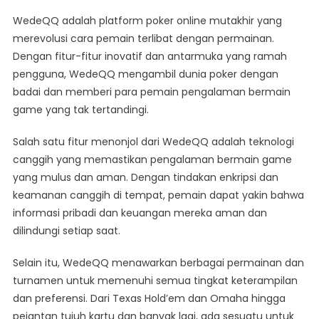
WedeQQ adalah platform poker online mutakhir yang
merevolusi cara pemain terlibat dengan permainan.
Dengan fitur-fitur inovatif dan antarmuka yang ramah
pengguna, WedeQQ mengambil dunia poker dengan
badai dan memberi para pemain pengalaman bermain
game yang tak tertandingi.
Salah satu fitur menonjol dari WedeQQ adalah teknologi
canggih yang memastikan pengalaman bermain game
yang mulus dan aman. Dengan tindakan enkripsi dan
keamanan canggih di tempat, pemain dapat yakin bahwa
informasi pribadi dan keuangan mereka aman dan
dilindungi setiap saat.
Selain itu, WedeQQ menawarkan berbagai permainan dan
turnamen untuk memenuhi semua tingkat keterampilan
dan preferensi. Dari Texas Hold’em dan Omaha hingga
pejantan tujuh kartu dan banyak lagi, ada sesuatu untuk