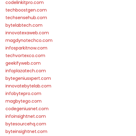
codelinkitpro.com
techboostgen.com
techsensehub.com
bytelabtech.com
innovatexaweb.com
magdynotechco.com
infosparkitnow.com
techvortexco.com
geekifyweb.com
infoplazatech.com
bytegeniusxpert.com
innovatebytelab.com
infobytepro.com
magbytego.com
codegeniusnet.com
infoinsightnet.com
bytesourcehq.com
byteinsightnet.com