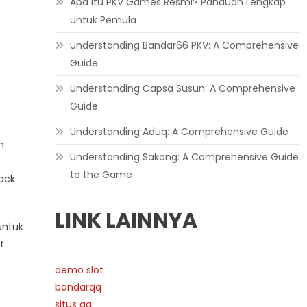
Apa Itu PKV Games Resmi? Panduan Lengkap
untuk Pemula
Understanding Bandar66 PKV: A Comprehensive
Guide
Understanding Capsa Susun: A Comprehensive
Guide
Understanding Aduq: A Comprehensive Guide
n
Understanding Sakong: A Comprehensive Guide
to the Game
jack
LINK LAINNYA
untuk
t
demo slot
bandarqq
situs qq