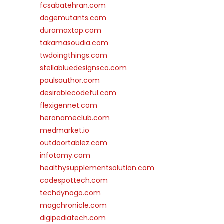
fcsabatehran.com
dogemutants.com
duramaxtop.com
takamasoudia.com
twdoingthings.com
stellabluedesignsco.com
paulsauthor.com
desirablecodeful.com
flexigennet.com
heronameclub.com
medmarket.io
outdoortablez.com
infotomy.com
healthysupplementsolution.com
codespottech.com
techdynogo.com
magchronicle.com
digipediatech.com