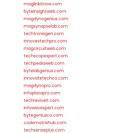
maglinkitnow.com
byteinsightweb.com
magdynogenius.com
magsynapselab.com
techtronixgen.com
innovextechpro.com
magcircuitweb.com
techscopexpert.com
techpediaweb.com
bytelabgenius.com
innovatetechco.com
magdynopro.com
infoplazapro.com
techreviveit.com
infowavexpert.com
bytegeniusco.com
codematrixhub.com
techsenseplus.com