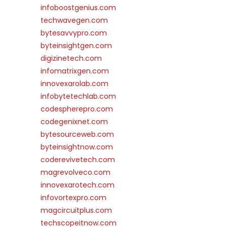
infoboostgenius.com
techwavegen.com
bytesavvypro.com
byteinsightgen.com
digizinetech.com
infomatrixgen.com
innovexarolab.com
infobytetechlab.com
codespherepro.com
codegenixnet.com
bytesourceweb.com
byteinsightnow.com
coderevivetech.com
magrevolveco.com
innovexarotech.com
infovortexpro.com
magcircuitplus.com
techscopeitnow.com