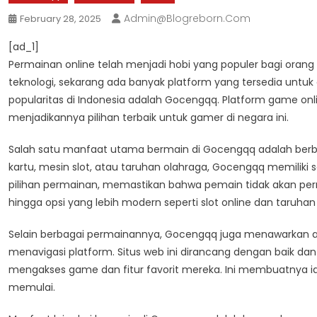
Admin@blogreborn.com
February 28, 2025
[ad_1]
Permainan online telah menjadi hobi yang populer bagi orang 
teknologi, sekarang ada banyak platform yang tersedia untuk
popularitas di Indonesia adalah Gocengqq. Platform game o
menjadikannya pilihan terbaik untuk gamer di negara ini.
Salah satu manfaat utama bermain di Gocengqq adalah berb
kartu, mesin slot, atau taruhan olahraga, Gocengqq memilik
pilihan permainan, memastikan bahwa pemain tidak akan perna
hingga opsi yang lebih modern seperti slot online dan taruh
Selain berbagai permainannya, Gocengqq juga menawarka
menavigasi platform. Situs web ini dirancang dengan baik
mengakses game dan fitur favorit mereka. Ini membuatnya 
memulai.