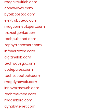
magcircuitlab.com
codewavex.com
byteboostco.com
elektrabyteco.com
magconnectxpert.com
truzestgenius.com
techpulsenet.com
zephyrtechxpert.com
infovortexco.com
digizinelab.com
techwavego.com
codepulsex.com
techscopetech.com
magdynoweb.com
innovexaroweb.com
techreviveco.com
maglinkaro.com
dynabytenet.com