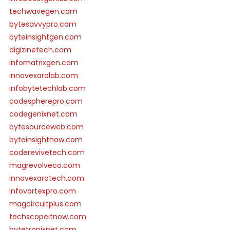
techwavegen.com
bytesavvypro.com
byteinsightgen.com
digizinetech.com
infomatrixgen.com
innovexarolab.com
infobytetechlab.com
codespherepro.com
codegenixnet.com
bytesourceweb.com
byteinsightnow.com
coderevivetech.com
magrevolveco.com
innovexarotech.com
infovortexpro.com
magcircuitplus.com
techscopeitnow.com
bytetronixnet.com