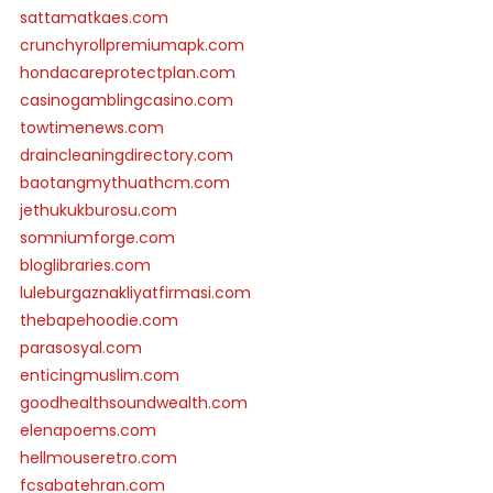
sattamatkaes.com
crunchyrollpremiumapk.com
hondacareprotectplan.com
casinogamblingcasino.com
towtimenews.com
draincleaningdirectory.com
baotangmythuathcm.com
jethukukburosu.com
somniumforge.com
bloglibraries.com
luleburgaznakliyatfirmasi.com
thebapehoodie.com
parasosyal.com
enticingmuslim.com
goodhealthsoundwealth.com
elenapoems.com
hellmouseretro.com
fcsabatehran.com