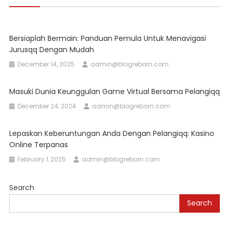
Bersiaplah Bermain: Panduan Pemula Untuk Menavigasi
Jurusqq Dengan Mudah
December 14, 2025
admin@blogreborn.com
Masuki Dunia Keunggulan Game Virtual Bersama Pelangiqq
December 24, 2024
admin@blogreborn.com
Lepaskan Keberuntungan Anda Dengan Pelangiqq: Kasino
Online Terpanas
February 1, 2025
admin@blogreborn.com
Search
Search