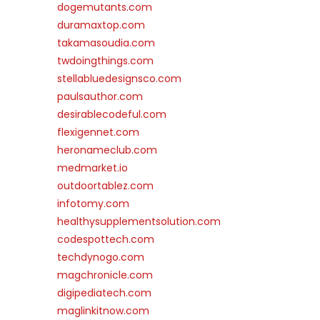
dogemutants.com
duramaxtop.com
takamasoudia.com
twdoingthings.com
stellabluedesignsco.com
paulsauthor.com
desirablecodeful.com
flexigennet.com
heronameclub.com
medmarket.io
outdoortablez.com
infotomy.com
healthysupplementsolution.com
codespottech.com
techdynogo.com
magchronicle.com
digipediatech.com
maglinkitnow.com