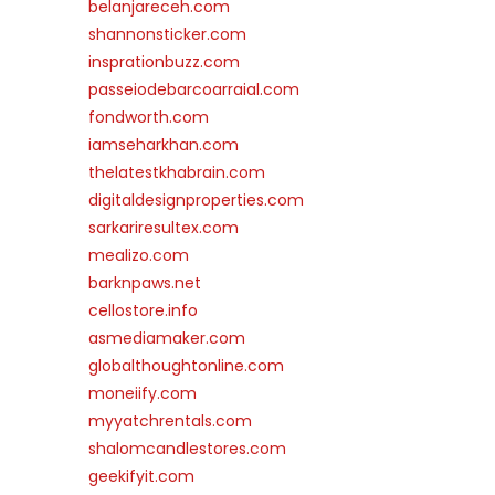
belanjareceh.com
shannonsticker.com
insprationbuzz.com
passeiodebarcoarraial.com
fondworth.com
iamseharkhan.com
thelatestkhabrain.com
digitaldesignproperties.com
sarkariresultex.com
mealizo.com
barknpaws.net
cellostore.info
asmediamaker.com
globalthoughtonline.com
moneiify.com
myyatchrentals.com
shalomcandlestores.com
geekifyit.com