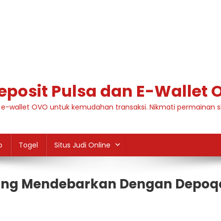
Deposit Pulsa dan E-Wallet
e-wallet OVO untuk kemudahan transaksi. Nikmati permainan slo
o
Togel
Situs Judi Online
ang Mendebarkan Dengan Depoq