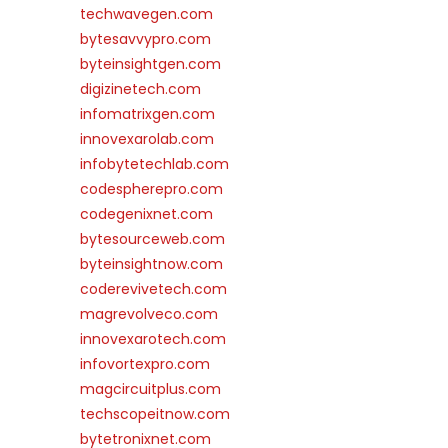
techwavegen.com
bytesavvypro.com
byteinsightgen.com
digizinetech.com
infomatrixgen.com
innovexarolab.com
infobytetechlab.com
codespherepro.com
codegenixnet.com
bytesourceweb.com
byteinsightnow.com
coderevivetech.com
magrevolveco.com
innovexarotech.com
infovortexpro.com
magcircuitplus.com
techscopeitnow.com
bytetronixnet.com