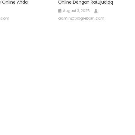
 Online Anda
Online Dengan Ratujudiqq
August 3, 2025
n.com
admin@blogreborn.com