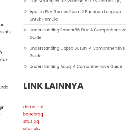
Top Strategies for Winning at PKV Games QQ
Apa Itu PKV Games Resmi? Panduan Lengkap
untuk Pemula
mua
Understanding Bandar66 PKV: A Comprehensive
esuatu
Guide
Understanding Capsa Susun: A Comprehensive
n
Guide
ntuk
Understanding Aduq: A Comprehensive Guide
.
LINK LAINNYA
Anda
demo slot
gin
bandarqq
l
situs qq
situs pkv