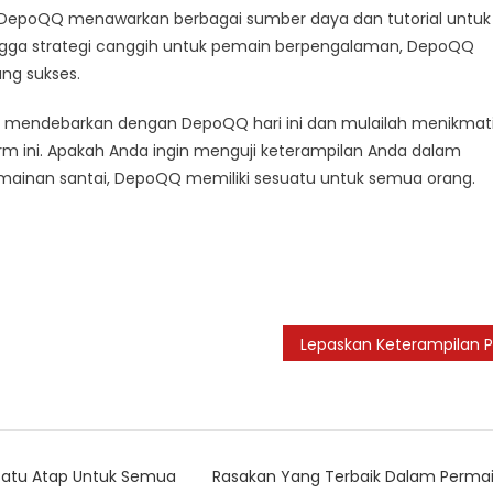
– DepoQQ menawarkan berbagai sumber daya dan tutorial untuk
ingga strategi canggih untuk pemain berpengalaman, DepoQQ
ng sukses.
mendebarkan dengan DepoQQ hari ini dan mulailah menikmat
 ini. Apakah Anda ingin menguji keterampilan Anda dalam
mainan santai, DepoQQ memiliki sesuatu untuk semua orang.
atu Atap Untuk Semua
Rasakan Yang Terbaik Dalam Perma