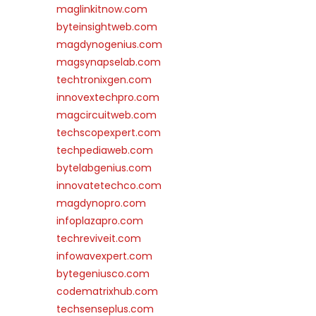
maglinkitnow.com
byteinsightweb.com
magdynogenius.com
magsynapselab.com
techtronixgen.com
innovextechpro.com
magcircuitweb.com
techscopexpert.com
techpediaweb.com
bytelabgenius.com
innovatetechco.com
magdynopro.com
infoplazapro.com
techreviveit.com
infowavexpert.com
bytegeniusco.com
codematrixhub.com
techsenseplus.com