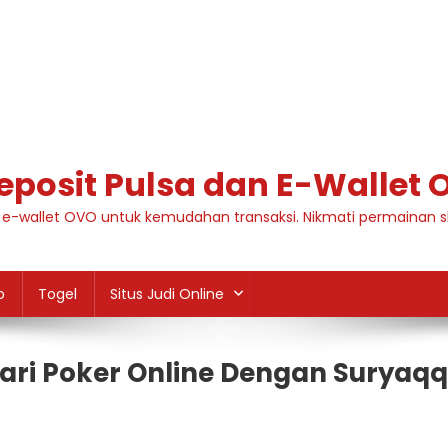
Deposit Pulsa dan E-Wallet
e-wallet OVO untuk kemudahan transaksi. Nikmati permainan slo
o
Togel
Situs Judi Online
ri Poker Online Dengan Suryaqq