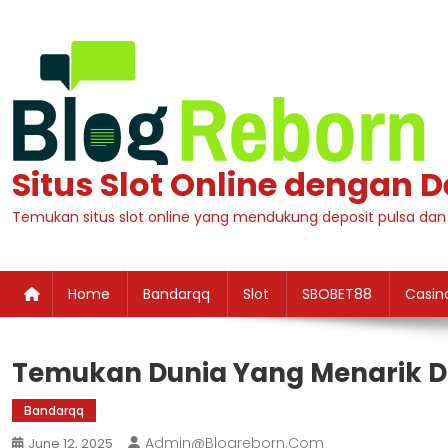
Skip
to
content
Situs Slot Online dengan 
Temukan situs slot online yang mendukung deposit pulsa dan 
Home
Bandarqq
Slot
SBOBET88
Casin
Temukan Dunia Yang Menarik Da
Bandarqq
Admin@blogreborn.com
June 12, 2025