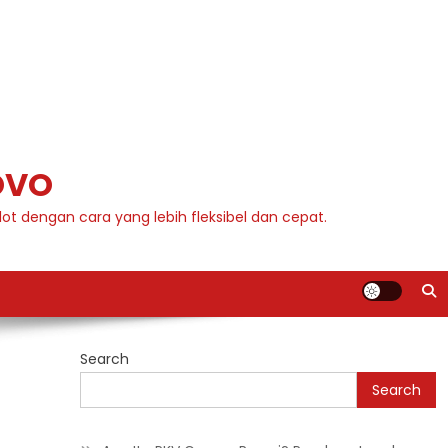
 OVO
t dengan cara yang lebih fleksibel dan cepat.
Search
Search