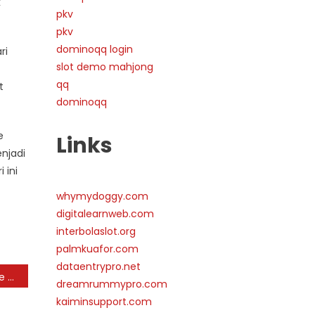
k
pkv
pkv
dominoqq login
ri
slot demo mahjong
qq
t
dominoqq
e
Links
njadi
 ini
whymydoggy.com
digitalearnweb.com
interbolaslot.org
palmkuafor.com
dataentrypro.net
Buka Rahasia Poker Online dengan SuryaQQ: Ulasan
dreamrummypro.com
kaiminsupport.com