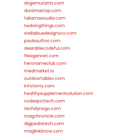
dogemutants.com
duramaxtop.com
takamasoudia.com
twdoingthings.com
stellabluedesignsco.com
paulsauthor.com
desirablecodeful.com
flexigennet.com
heronameclub.com
medmarket.io
outdoortablez.com
infotomy.com
healthysupplementsolution.com
codespottech.com
techdynogo.com
magchronicle.com
digipediatech.com
maglinkitnow.com