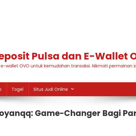
Deposit Pulsa dan E-Wallet
e-wallet OVO untuk kemudahan transaksi. Nikmati permainan slo
o
Togel
Situs Judi Online
Doyanqq: Game-Changer Bagi Pa