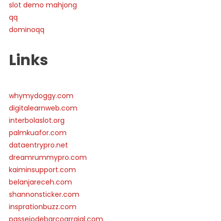
slot demo mahjong
qq
dominoqq
Links
whymydoggy.com
digitalearnweb.com
interbolaslot.org
palmkuafor.com
dataentrypro.net
dreamrummypro.com
kaiminsupport.com
belanjareceh.com
shannonsticker.com
insprationbuzz.com
passeiodebarcoarraial.com