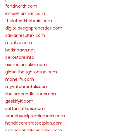
fondworth.com
iamseharkhan.com
thelatestkhabrain.com
digitaldesignproperties.com
sarkariresultex.com
mealizo.com
barknpaws.net
cellostore.info
asmediamaker.com
globalthoughtonline.com
moneiify.com
myyatchrentals.com
shalomcandlestores.com
geekifyit.com
sattamatkaes.com
crunchyrollpremiumapk.com
hondacareprotectplan.com
casinogamblingcasino.com