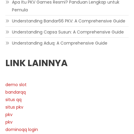
Apa Itu PKV Games Resmi? Panduan Lengkap untuk
Pemula
Understanding Bandar66 PKV: A Comprehensive Guide
Understanding Capsa Susun: A Comprehensive Guide
Understanding Aduq: A Comprehensive Guide
LINK LAINNYA
demo slot
bandarqq
situs qq
situs pkv
pkv
pkv
dominoqq login