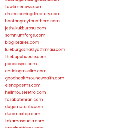
towtimenews.com
draincleaningdirectory.com
baotangmythuathcm.com
jethukukburosu.com
somniumforge.com
bloglibraries.com
luleburgaznakliyatfirmasi.com
thebapehoodie.com
parasosyal.com
enticingmuslim.com
goodhealthsoundwealth.com
elenapoems.com
hellmouseretro.com
fcsabatehran.com
dogemutants.com
duramaxtop.com
takamasoudia.com
twdoingthings.com