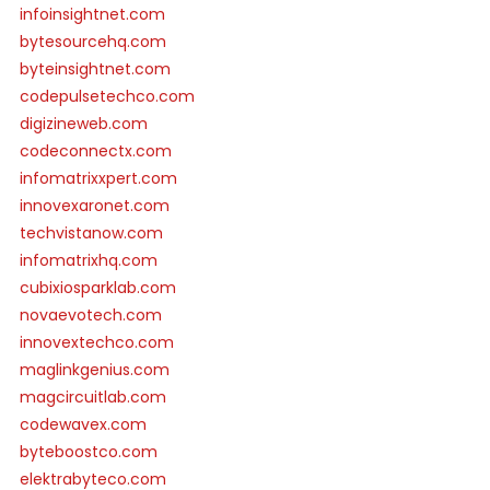
infoinsightnet.com
bytesourcehq.com
byteinsightnet.com
codepulsetechco.com
digizineweb.com
codeconnectx.com
infomatrixxpert.com
innovexaronet.com
techvistanow.com
infomatrixhq.com
cubixiosparklab.com
novaevotech.com
innovextechco.com
maglinkgenius.com
magcircuitlab.com
codewavex.com
byteboostco.com
elektrabyteco.com