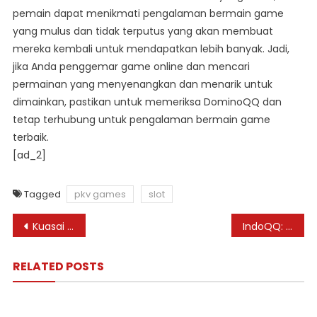
pemain dapat menikmati pengalaman bermain game
yang mulus dan tidak terputus yang akan membuat
mereka kembali untuk mendapatkan lebih banyak. Jadi,
jika Anda penggemar game online dan mencari
permainan yang menyenangkan dan menarik untuk
dimainkan, pastikan untuk memeriksa DominoQQ dan
tetap terhubung untuk pengalaman bermain game
terbaik.
[ad_2]
Tagged
pkv games
slot
Post
Kuasai seni bluffing dengan maindominoqq
IndoQQ: Bagaimana platform ini mendefinisikan kembali cara kita bermain dan menang secara online
navigation
RELATED POSTS