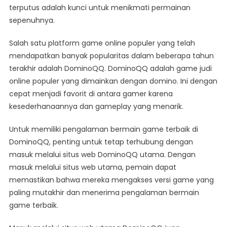
terputus adalah kunci untuk menikmati permainan
sepenuhnya.
Salah satu platform game online populer yang telah
mendapatkan banyak popularitas dalam beberapa tahun
terakhir adalah DominoQQ. DominoQQ adalah game judi
online populer yang dimainkan dengan domino. Ini dengan
cepat menjadi favorit di antara gamer karena
kesederhanaannya dan gameplay yang menarik.
Untuk memiliki pengalaman bermain game terbaik di
DominoQQ, penting untuk tetap terhubung dengan
masuk melalui situs web DominoQQ utama. Dengan
masuk melalui situs web utama, pemain dapat
memastikan bahwa mereka mengakses versi game yang
paling mutakhir dan menerima pengalaman bermain
game terbaik.