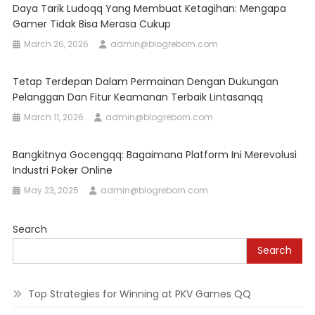
Daya Tarik Ludoqq Yang Membuat Ketagihan: Mengapa
Gamer Tidak Bisa Merasa Cukup
March 26, 2026
admin@blogreborn.com
Tetap Terdepan Dalam Permainan Dengan Dukungan
Pelanggan Dan Fitur Keamanan Terbaik Lintasanqq
March 11, 2026
admin@blogreborn.com
Bangkitnya Gocengqq: Bagaimana Platform Ini Merevolusi
Industri Poker Online
May 23, 2025
admin@blogreborn.com
Search
Search
Top Strategies for Winning at PKV Games QQ