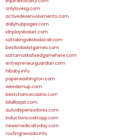
equiflexvitality.com
onlylovesg.com
activedesenvolvimento.com
dailyhubpages.com
idnplaysbobet.com
sattakingvikidadacall.com
bestbolaslotgames.com
sattamatkafixedgamehere.com
entrepreneurguardian.com
hibaby.info
paperwashington.com
weedemup.com
bestchancecasino.com
bilalliaqat.com
autodispensadores.com
inductioncooktopp.com
newsmedicaltoday.com
roofingnevada.info