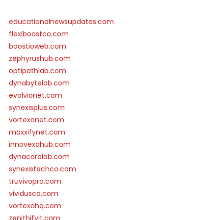
educationalnewsupdates.com
flexiboostco.com
boostioweb.com
zephyrushub.com
optipathlab.com
dynabytelab.com
evolvionet.com
synexisplus.com
vortexonet.com
maxxifynet.com
innovexahub.com
dynacorelab.com
synexistechco.com
truvivopro.com
vividusco.com
vortexahq.com
zenithifyit.com