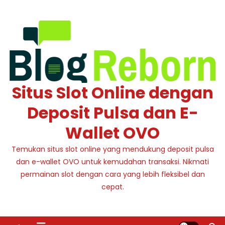
Skip
to
content
Situs Slot Online dengan
Deposit Pulsa dan E-
Wallet OVO
Temukan situs slot online yang mendukung deposit pulsa
dan e-wallet OVO untuk kemudahan transaksi. Nikmati
permainan slot dengan cara yang lebih fleksibel dan
cepat.