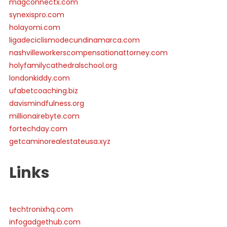
magconnectx.com
synexispro.com
holayomi.com
ligadeciclismodecundinamarca.com
nashvilleworkerscompensationattorney.com
holyfamilycathedralschool.org
londonkiddy.com
ufabetcoaching.biz
davismindfulness.org
millionairebyte.com
fortechday.com
getcaminorealestateusa.xyz
Links
techtronixhq.com
infogadgethub.com