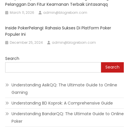
Pelanggan Dan Fitur Keamanan Terbaik Lintasanqq
March 11, 2026
admin@blogreborn.com
Inside PokerPelangi: Rahasia Sukses Di Platform Poker
Populer Ini
December 25, 2024
admin@blogreborn.com
Search
Search
Understanding AsikQQ: The Ultimate Guide to Online
Gaming
Understanding BD Koprok: A Comprehensive Guide
Understanding BandarQQ: The Ultimate Guide to Online
Poker