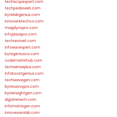
techscopexpert.com
techpediaweb.com
bytelabgenius.com
innovatetechco.com
magdynopro.com
infoplazapro.com
techreviveit.com
infowavexpert.com
bytegeniusco.com
codematrixhub.com
techsenseplus.com
infoboostgenius.com
techwavegen.com
bytesavvypro.com
byteinsightgen.com
digizinetech.com
infomatrixgen.com
innovexarolab.com