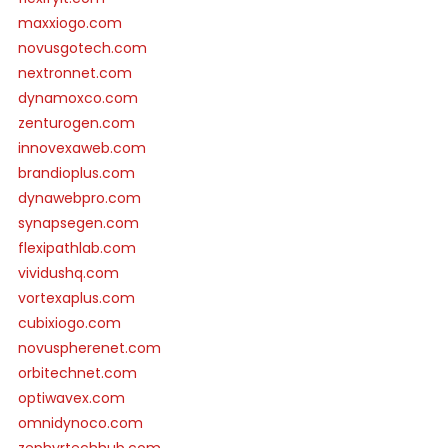
maxxiogo.com
novusgotech.com
nextronnet.com
dynamoxco.com
zenturogen.com
innovexaweb.com
brandioplus.com
dynawebpro.com
synapsegen.com
flexipathlab.com
vividushq.com
vortexaplus.com
cubixiogo.com
novuspherenet.com
orbitechnet.com
optiwavex.com
omnidynoco.com
zephyrtechhub.com