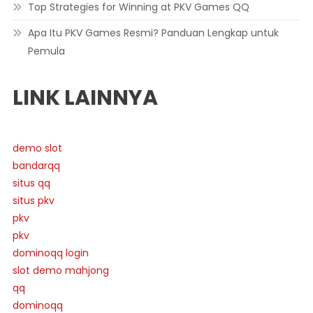
Top Strategies for Winning at PKV Games QQ
Apa Itu PKV Games Resmi? Panduan Lengkap untuk
Pemula
LINK LAINNYA
demo slot
bandarqq
situs qq
situs pkv
pkv
pkv
dominoqq login
slot demo mahjong
qq
dominoqq