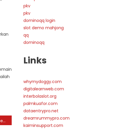
pkv
pkv
dominoqq login
slot demo mahjong
rkan
qq
dominoqq
Links
emain
ailah
whymydoggy.com
digitalearnweb.com
interbolaslot.org
palmkuafor.com
dataentrypro.net
dreamrummypro.com
Bergabunglah dalam Kegembiraan di Lintasanqq dan Raih Hadiah Menariknya
kaiminsupport.com