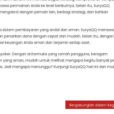
bawa permainan Anda ke level berikutnya. Selain itu, SuryaQQ
mengobrol dengan pemain lain, berbagi strategi, dan bahkan
tanpa sistem pembayaran yang andal dan aman. SuryaQQ menawa
n penarikan dana dengan cepat dan mudah. Selain itu, dengan
masi keuangan Anda aman dan terjamin setiap saat.
n poker. Dengan antarmuka yang ramah pengguna, beragam
n yang aman, mudah untuk melihat mengapa begitu banyak p
ka. Jadi mengapa menunggu? Kunjungi SuryaQQ hari ini dan mul