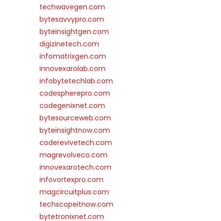
techwavegen.com
bytesavvypro.com
byteinsightgen.com
digizinetech.com
infomatrixgen.com
innovexarolab.com
infobytetechlab.com
codespherepro.com
codegenixnet.com
bytesourceweb.com
byteinsightnow.com
coderevivetech.com
magrevolveco.com
innovexarotech.com
infovortexpro.com
magcircuitplus.com
techscopeitnow.com
bytetronixnet.com