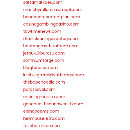
sattamatkaes.com
crunchyrollpremiumapk.com
hondacareprotectplan.com
casinogamblingcasino.com
towtimenews.com
draincleaningdirectory.com
baotangmythuathcm.com
jethukukburosu.com
somniumforge.com
bloglibraries.com
luleburgaznakliyatfirmasi.com
thebapehoodie.com
parasosyal.com
enticingmuslim.com
goodhealthsoundwealth.com
elenapoems.com
hellmouseretro.com
fcsabatehran.com