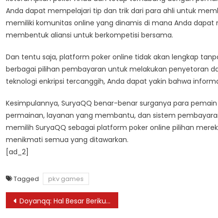
Anda dapat mempelajari tip dan trik dari para ahli untuk mem
memiliki komunitas online yang dinamis di mana Anda dapat 
membentuk aliansi untuk berkompetisi bersama.
Dan tentu saja, platform poker online tidak akan lengkap 
berbagai pilihan pembayaran untuk melakukan penyetoran da
teknologi enkripsi tercanggih, Anda dapat yakin bahwa infor
Kesimpulannya, SuryaQQ benar-benar surganya para pemai
permainan, layanan yang membantu, dan sistem pembayara
memilih SuryaQQ sebagai platform poker online pilihan mere
menikmati semua yang ditawarkan.
[ad_2]
Tagged
pkv games
Post
Doyanqq: Hal Besar Berikutnya dalam Hiburan Online