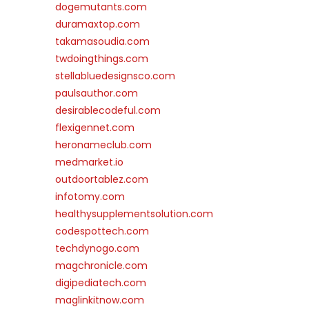
dogemutants.com
duramaxtop.com
takamasoudia.com
twdoingthings.com
stellabluedesignsco.com
paulsauthor.com
desirablecodeful.com
flexigennet.com
heronameclub.com
medmarket.io
outdoortablez.com
infotomy.com
healthysupplementsolution.com
codespottech.com
techdynogo.com
magchronicle.com
digipediatech.com
maglinkitnow.com